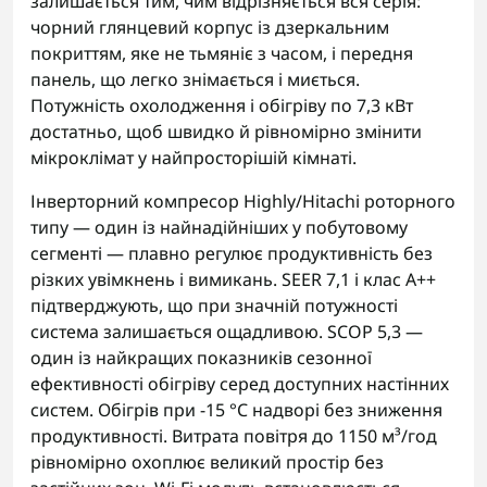
залишається тим, чим відрізняється вся серія:
чорний глянцевий корпус із дзеркальним
покриттям, яке не тьмяніє з часом, і передня
панель, що легко знімається і миється.
Потужність охолодження і обігріву по 7,3 кВт
достатньо, щоб швидко й рівномірно змінити
мікроклімат у найпросторішій кімнаті.
Інверторний компресор Highly/Hitachi роторного
типу — один із найнадійніших у побутовому
сегменті — плавно регулює продуктивність без
різких увімкнень і вимикань. SEER 7,1 і клас A++
підтверджують, що при значній потужності
система залишається ощадливою. SCOP 5,3 —
один із найкращих показників сезонної
ефективності обігріву серед доступних настінних
систем. Обігрів при -15 °C надворі без зниження
продуктивності. Витрата повітря до 1150 м³/год
рівномірно охоплює великий простір без