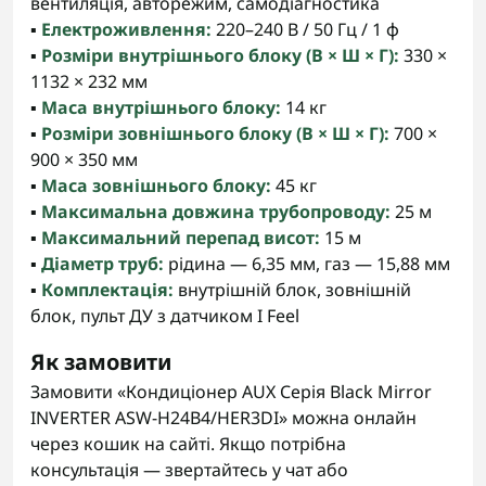
вентиляція, авторежим, самодіагностика
▪️
Електроживлення:
220–240 В / 50 Гц / 1 ф
▪️
Розміри внутрішнього блоку (В × Ш × Г):
330 ×
1132 × 232 мм
▪️
Маса внутрішнього блоку:
14 кг
▪️
Розміри зовнішнього блоку (В × Ш × Г):
700 ×
900 × 350 мм
▪️
Маса зовнішнього блоку:
45 кг
▪️
Максимальна довжина трубопроводу:
25 м
▪️
Максимальний перепад висот:
15 м
▪️
Діаметр труб:
рідина — 6,35 мм, газ — 15,88 мм
▪️
Комплектація:
внутрішній блок, зовнішній
блок, пульт ДУ з датчиком I Feel
Як замовити
Замовити «Кондиціонер AUX Серія Black Mirror
INVERTER ASW-H24B4/HER3DI» можна онлайн
через кошик на сайті. Якщо потрібна
консультація — звертайтесь у чат або