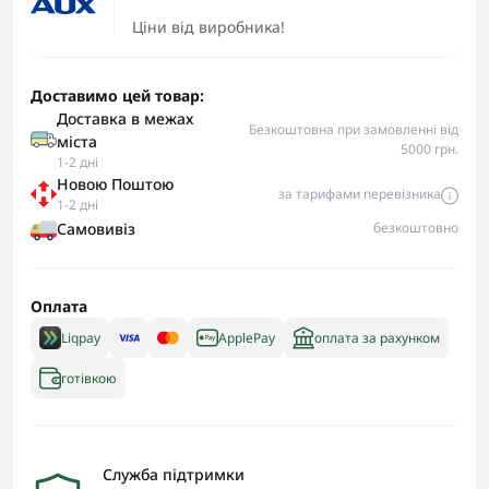
Ціни від виробника!
Доставимо цей товар:
Доставка в межах
Безкоштовна при замовленні від
міста
5000 грн.
1-2 дні
Новою Поштою
за тарифами перевізника
1-2 дні
Самовивіз
безкоштовно
Оплата
Liqpay
ApplePay
оплата за рахунком
готівкою
Служба підтримки