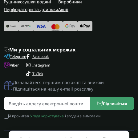
Рушникосушки водяні
Виробники
Перфоратори та дрильки
Акції
Ми у соціальних мережах
Telegram
Facebook
Viber
Instagram
TikTok
Дізнавайтеся першим про акції та знижки
Підпишіться на нашу e-mail розсилку
Підпишіться
Я прочитав
Угода користувача
і згоден з вимогами