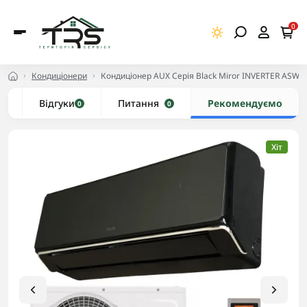
0
Кондиціонери
Кондиціонер AUX Серія Black Miror INVERTER ASW
и
Відгуки
Питання
Рекомендуємо
0
0
Хіт