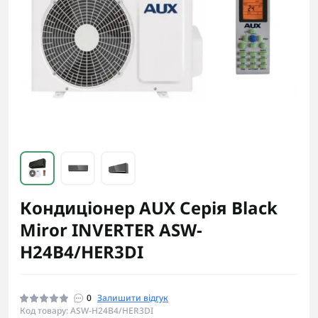
Кондиціонер AUX Серія Black
Miror INVERTER ASW-
H24B4/HER3DI
0
Залишити відгук
Код товару: ASW-H24B4/HER3DI