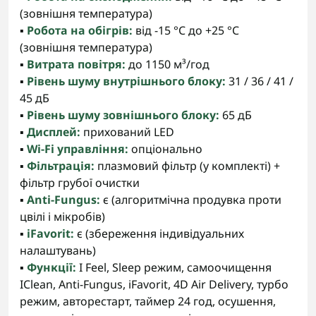
(зовнішня температура)
▪️
Робота на обігрів:
від -15 °C до +25 °C
(зовнішня температура)
▪️
Витрата повітря:
до 1150 м³/год
▪️
Рівень шуму внутрішнього блоку:
31 / 36 / 41 /
45 дБ
▪️
Рівень шуму зовнішнього блоку:
65 дБ
▪️
Дисплей:
прихований LED
▪️
Wi-Fi управління:
опціонально
▪️
Фільтрація:
плазмовий фільтр (у комплекті) +
фільтр грубої очистки
▪️
Anti-Fungus:
є (алгоритмічна продувка проти
цвілі і мікробів)
▪️
iFavorit:
є (збереження індивідуальних
налаштувань)
▪️
Функції:
I Feel, Sleep режим, самоочищення
IClean, Anti-Fungus, iFavorit, 4D Air Delivery, турбо
режим, авторестарт, таймер 24 год, осушення,