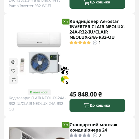
24CHSD/ZG41IHB Black Heat
До кошика
Pump Inverter R32 WI-FI
Кондиціонер Aerostar
Хіт
INVERTER CLAIR NEOLUX-
24A-R32-IU/CLAIR
NEOLUX-24A-R32-OU
1
5
5
В наявності
45 848.00 ₴
Код товару: CLAIR NEOLUX-24A-
R32-IU/CLAIR NEOLUX-24A-R32-
До кошика
OU
Стандартний монтаж
Хіт
кондиціонера 24
0