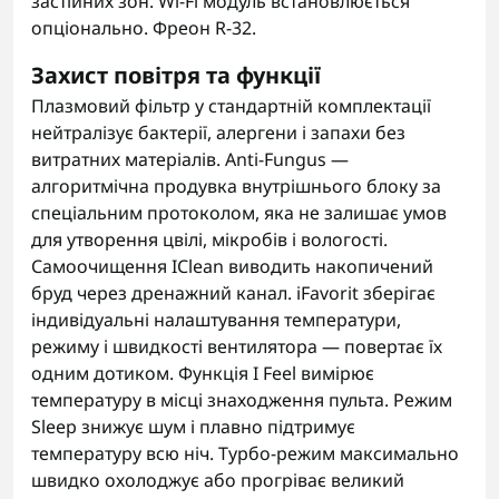
застійних зон. Wi-Fi модуль встановлюється
опціонально. Фреон R-32.
Захист повітря та функції
Плазмовий фільтр у стандартній комплектації
нейтралізує бактерії, алергени і запахи без
витратних матеріалів. Anti-Fungus —
алгоритмічна продувка внутрішнього блоку за
спеціальним протоколом, яка не залишає умов
для утворення цвілі, мікробів і вологості.
Самоочищення IClean виводить накопичений
бруд через дренажний канал. iFavorit зберігає
індивідуальні налаштування температури,
режиму і швидкості вентилятора — повертає їх
одним дотиком. Функція I Feel вимірює
температуру в місці знаходження пульта. Режим
Sleep знижує шум і плавно підтримує
температуру всю ніч. Турбо-режим максимально
швидко охолоджує або прогріває великий