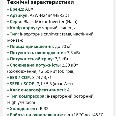
Технічні характеристики
▪️
Бренд:
AUX
▪️
Артикул:
ASW-H24B4/HER3DI
▪️
Серія:
Black Mirror Inverter (Halo)
▪️
Колір корпусу:
чорний глянець
▪️
Тип:
інверторна спліт-система, настінний
монтаж
▪️
Площа приміщення:
до 70 м²
▪️
Потужність охолодження:
7,3 кВт
▪️
Потужність обігріву:
7,3 кВт
▪️
Споживана потужність:
2,30 кВт
(охолодження) / 2,50 кВт (обігрів)
▪️
EER / COP:
3,23 / 3,71
▪️
SEER / SCOP:
7,1 / 5,3 (клас A++)
▪️
Клас енергоефективності:
A++
▪️
Тип компресора:
інверторний роторний
Highly/Hitachi
▪️
Холодоагент:
R-32
▪️
Робота на охолодження:
від +16 °C до +48 °C