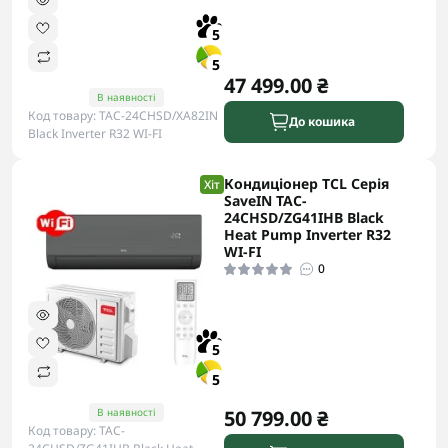
5
5
47 499.00 ₴
В наявності
Код товару: TAC-24CHSD/XA82IN
До кошика
Black Inverter R32 WI-FI
Кондиціонер TCL Серія
Хіт
SaveIN TAC-
24CHSD/ZG41IHB Black
Heat Pump Inverter R32
WI-FI
0
5
5
В наявності
50 799.00 ₴
Код товару: TAC-