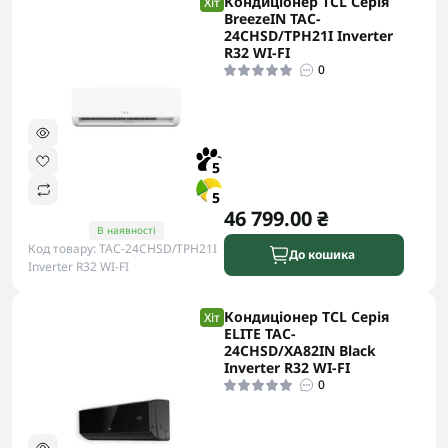
Кондиціонер TCL Серія
Хіт
BreezeIN TAC-
24CHSD/TPH21I Inverter
R32 WI-FI
0
5
5
46 799.00 ₴
В наявності
Код товару: TAC-24CHSD/TPH21I
До кошика
Inverter R32 WI-FI
Кондиціонер TCL Серія
Хіт
ELITE TAC-
24CHSD/XA82IN Black
Inverter R32 WI-FI
0