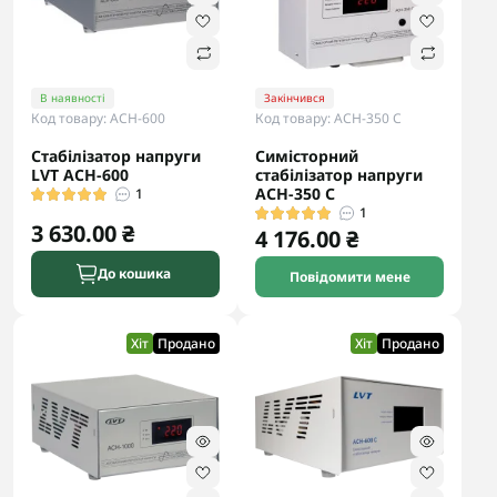
В наявності
Закінчився
Код товару: АCH-600
Код товару: АСН-350 С
Стабілізатор напруги
Симісторний
LVT АCH-600
стабілізатор напруги
АСН-350 С
1
1
3 630.00 ₴
4 176.00 ₴
До кошика
Повідомити мене
Хіт
Продано
Хіт
Продано