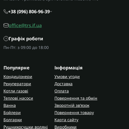
«провали» та «піки» у мережі, подаючи на
+38 (096) 806-96-39
прилади максимально близькі до 220 В. Є
релейний стабілізатор напруги – простіший і
office@trs.if.ua
доступніший, із характерними перемиканнями
при зміні напруги, і симісторний стабілізатор
Графік роботи
напруги, який працює плавніше й швидше реагує
на зміну вхідних параметрів. Обидва варіанти
Пн-Пт: з 09:00 до 18:00
мають право на життя, але сценарії застосування
в них трохи різні.
Популярне
Інформація
Для чутливих приладів – наприклад,
газові котли
Кондиціонери
Умови угоди
з електронними платами – частіше обирають
Рекуператори
Доставка
стабілізатори напруги симісторні або моделі з
Котли газові
Оплата
більш вузьким діапазоном відхилення. Для
Теплові насоси
Повернення та обмін
загальних груп розеток чи пральної машини
Ванна
Зворотній зв’язок
достатньо якісного релейного пристрою. У будь-
Бойлери
Повернення товару
якому випадку стабілізатора напруги завдання
Болгарки
Карта сайту
одне: не допустити ситуації, коли техніка
Рушникосушки водяні
Виробники
вмикається й працює в умовах, які для неї