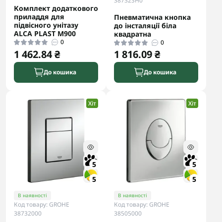
38732SH0
Комплект додаткового
приладдя для
Пневматична кнопка
підвісного унітазу
до інсталяції біла
ALCA PLAST M900
квадратна
0
0
1 462.84 ₴
1 816.09 ₴
До кошика
До кошика
Хіт
Хіт
5
5
5
5
В наявності
В наявності
Код товару: GROHE
Код товару: GROHE
38732000
38505000