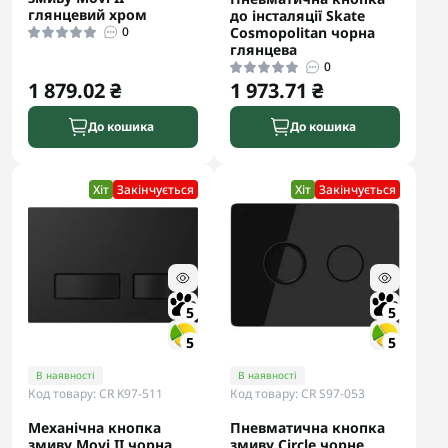
глянцевий хром
до інсталяції Skate
0
Cosmopolitan чорна
глянцева
0
1 879.02 ₴
1 973.71 ₴
До кошика
До кошика
Хіт
Закінчується
Хіт
Закінчується
5
5
5
5
В наявності
В наявності
Код товару: CR K97-511
Код товару: CR S97-053
Механічна кнопка
Пневматична кнопка
змиву Movi II чорна
змиву Circle чорне