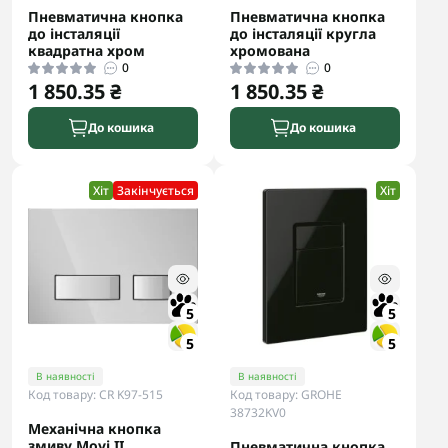
Пневматична кнопка
Пневматична кнопка
до інсталяції
до інсталяції кругла
квадратна хром
хромована
0
0
1 850.35 ₴
1 850.35 ₴
До кошика
До кошика
Хіт
Закінчується
Хіт
5
5
5
5
В наявності
В наявності
Код товару: CR K97-515
Код товару: GROHE
38732KV0
Механічна кнопка
змиву Movi II
Пневматична кнопка