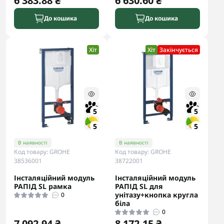
6 383.88 ₴
6 630.60 ₴
До кошика
До кошика
Хіт
Хіт
Закінчується
5
5
5
5
В наявності
В наявності
Код товару: GROHE
Код товару: GROHE
38536001
38722001
Інсталяційний модуль
Інсталяційний модуль
РАПІД SL рамка
РАПІД SL для
унітазу+кнопка кругла
0
біла
0
7 092.94 ₴
8 172.15 ₴