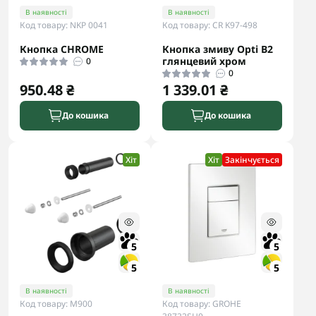
В наявності
В наявності
Код товару: NKP 0041
Код товару: CR K97-498
Кнопка CHROME
Кнопка змиву Opti B2
глянцевий хром
0
0
950.48 ₴
1 339.01 ₴
До кошика
До кошика
Хіт
Хіт
Закінчується
5
5
5
5
В наявності
В наявності
Код товару: M900
Код товару: GROHE