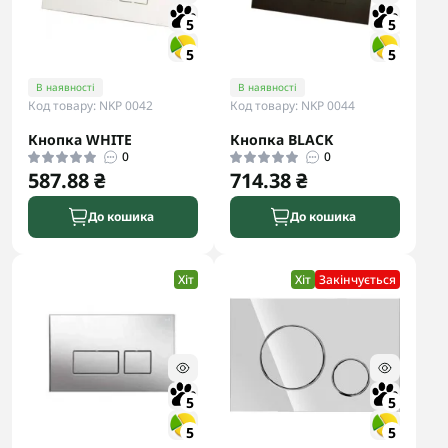
5
5
5
5
В наявності
В наявності
Код товару: NKP 0042
Код товару: NKP 0044
Кнопка WHITE
Кнопка BLACK
0
0
587.88 ₴
714.38 ₴
До кошика
До кошика
Хіт
Хіт
Закінчується
5
5
5
5