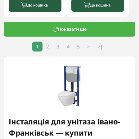
До кошика
До кошика
Показати ще
1
2
3
4
5
>
>|
Інсталяція для унітаза Івано-
Франківськ — купити