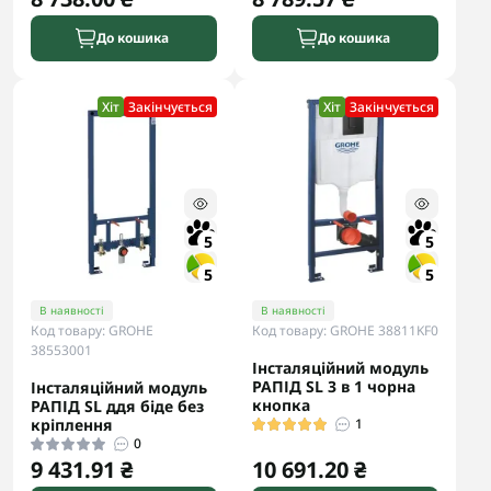
До кошика
До кошика
Хіт
Закінчується
Хіт
Закінчується
5
5
5
5
В наявності
В наявності
Код товару: GROHE
Код товару: GROHE 38811KF0
38553001
Інсталяційний модуль
РАПІД SL 3 в 1 чорна
Інсталяційний модуль
кнопка
РАПІД SL ддя біде без
кріплення
1
0
9 431.91 ₴
10 691.20 ₴