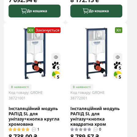
До кошика
До кошика
Хіт
Закінчується
Хіт
5
5
5
5
В наявності
В наявності
Код товару: GROHE
Код товару: GROHE
38721001
38772001
Інсталяційний модуль
Інсталяційний модуль
РАПІД SL для
РАПІД SL для
унітазу+кнопка кругла
унітазу+кнопка
хромована
квадратна хром
1
0
8 738.00 ₴
8 789.57 ₴