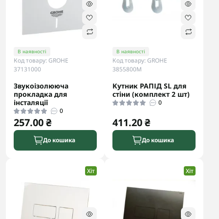
В наявності
В наявності
Код товару: GROHE
Код товару: GROHE
37131000
3855800M
Звукоізолююча
Кутник РАПІД SL для
прокладка для
стіни (комплект 2 шт)
інсталяції
0
0
257.00 ₴
411.20 ₴
До кошика
До кошика
Хіт
Хіт