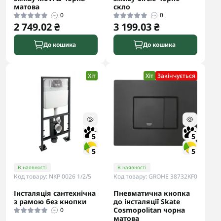
матова
скло
0
0
2 749.02 ₴
3 199.03 ₴
До кошика
До кошика
Хіт
Хіт
Закінчується
5
5
5
5
В наявності
В наявності
Код товару: NKP 0026 1/2/5
Код товару: GROHE 38732KF0
Інсталяція сантехнічна
Пневматична кнопка
з рамою без кнопки
до інсталяції Skate
Cosmopolitan чорна
0
матова