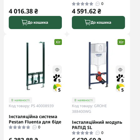
0
4 016.38 ₴
4 591.62 ₴
До кошика
До кошика
Хіт
Хіт
5
5
5
5
В наявності
В наявності
Код товару: PS 40008939
Код товару: GROHE
388400WG
Інсталяційна система
Pestan Fluenta для біде
Інсталяційний модуль
0
РАПІД SL
0