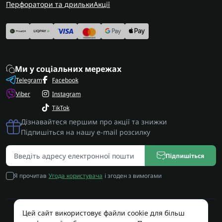
Перфоратори та дрильки
Акції
Ми у соціальних мережах
Telegram
Facebook
Viber
Instagram
TikTok
Дізнавайтеся першим про акції та знижки
Підпишіться на нашу e-mail розсилку
Підпишіться
Я прочитав
Угода користувача
і згоден з вимогами
Цей сайт використовує файли cookie для більш
Працює на OpenCart