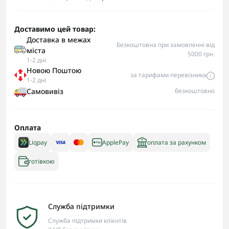
Доставимо цей товар:
Доставка в межах
Безкоштовна при замовленні від
міста
5000 грн.
1-2 дні
Новою Поштою
за тарифами перевізника
1-2 дні
Самовивіз
безкоштовно
Оплата
Liqpay
ApplePay
оплата за рахунком
готівкою
Служба підтримки
Служба підтримки клієнтів