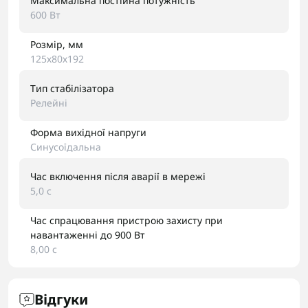
Максимальна постійна потужність
600 Вт
Розмір, мм
125х80х192
Тип стабілізатора
Релейні
Форма вихідної напруги
Синусоїдальна
Час включення після аварії в мережі
5,0 с
Час спрацювання пристрою захисту при
навантаженні до 900 Вт
8,00 с
Відгуки