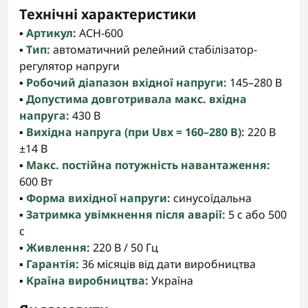
Технічні характеристики
▪️
Артикул:
АСН-600
▪️
Тип:
автоматичний релейний стабілізатор-
регулятор напруги
▪️
Робочий діапазон вхідної напруги:
145–280 В
▪️
Допустима довготривала макс. вхідна
напруга:
430 В
▪️
Вихідна напруга (при Uвх = 160–280 В):
220 В
±14 В
▪️
Макс. постійна потужність навантаження:
600 Вт
▪️
Форма вихідної напруги:
синусоїдальна
▪️
Затримка увімкнення після аварії:
5 с або 500
с
▪️
Живлення:
220 В / 50 Гц
▪️
Гарантія:
36 місяців від дати виробництва
▪️
Країна виробництва:
Україна