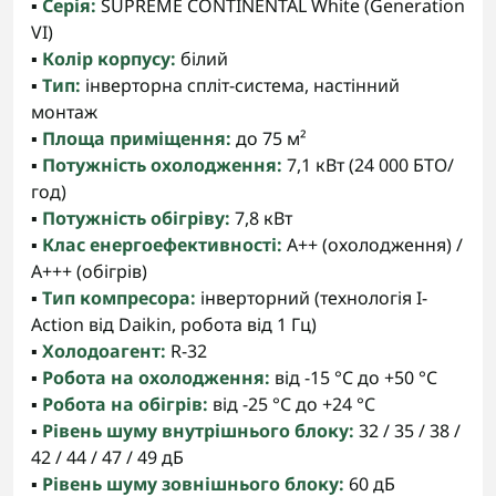
▪️
Серія:
SUPREME CONTINENTAL White (Generation
VI)
▪️
Колір корпусу:
білий
▪️
Тип:
інверторна спліт-система, настінний
монтаж
▪️
Площа приміщення:
до 75 м²
▪️
Потужність охолодження:
7,1 кВт (24 000 БТО/
год)
▪️
Потужність обігріву:
7,8 кВт
▪️
Клас енергоефективності:
A++ (охолодження) /
A+++ (обігрів)
▪️
Тип компресора:
інверторний (технологія I-
Action від Daikin, робота від 1 Гц)
▪️
Холодоагент:
R-32
▪️
Робота на охолодження:
від -15 °C до +50 °C
▪️
Робота на обігрів:
від -25 °C до +24 °C
▪️
Рівень шуму внутрішнього блоку:
32 / 35 / 38 /
42 / 44 / 47 / 49 дБ
▪️
Рівень шуму зовнішнього блоку:
60 дБ