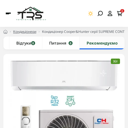
0
Кондиціонери
Кондиціонер Cooper&Hunter серії SUPREME CONTI
и
Відгуки
Питання
Рекомендуємо
0
0
Хіт