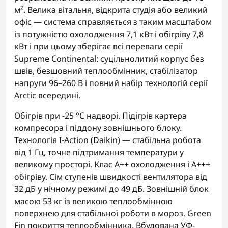
м². Велика вітальня, відкрита студія або великий
офіс — система справляється з таким масштабом
із потужністю охолодження 7,1 кВт і обігріву 7,8
кВт і при цьому зберігає всі переваги серії
Supreme Continental: суцільнолитий корпус без
швів, безшовний теплообмінник, стабілізатор
напруги 96–260 В і повний набір технологій серії
Arctic всередині.
Обігрів при -25 °C надворі. Підігрів картера
компресора і піддону зовнішнього блоку.
Технологія I-Action (Daikin) — стабільна робота
від 1 Гц, точне підтримання температури у
великому просторі. Клас A++ охолодження і A+++
обігріву. Сім ступенів швидкості вентилятора від
32 дБ у нічному режимі до 49 дБ. Зовнішній блок
масою 53 кг із великою теплообмінною
поверхнею для стабільної роботи в мороз. Green
Fin покриття теплообмінника. Вбудована УФ-