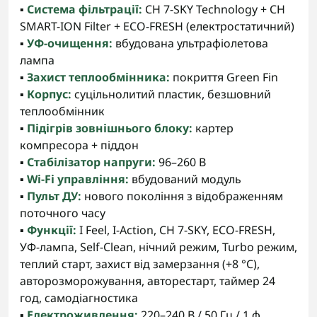
▪️
Система фільтрації:
CH 7-SKY Technology + CH
SMART-ION Filter + ECO-FRESH (електростатичний)
▪️
УФ-очищення:
вбудована ультрафіолетова
лампа
▪️
Захист теплообмінника:
покриття Green Fin
▪️
Корпус:
суцільнолитий пластик, безшовний
теплообмінник
▪️
Підігрів зовнішнього блоку:
картер
компресора + піддон
▪️
Стабілізатор напруги:
96–260 В
▪️
Wi-Fi управління:
вбудований модуль
▪️
Пульт ДУ:
нового покоління з відображенням
поточного часу
▪️
Функції:
I Feel, I-Action, CH 7-SKY, ECO-FRESH,
УФ-лампа, Self-Clean, нічний режим, Turbo режим,
теплий старт, захист від замерзання (+8 °C),
авторозморожування, авторестарт, таймер 24
год, самодіагностика
▪️
Електроживлення:
220–240 В / 50 Гц / 1 ф