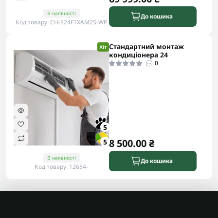
В наявності
До кошика
Код товару: CH-S24FTXAM2S-WP
Стандартний монтаж
Хіт
кондиціонера 24
0
5
8 500.00 ₴
5
В наявності
До кошика
Код товару: 12654-