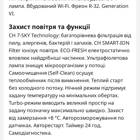
лампа. Вбудований Wi-Fi. Фреон R-32. Generation
VI.
Захист повітря та функції
CH 7-SKY Technology: багаторівнева фільтрація від
пилу, алергенів, бактерій і запахів. CH SMART-ION
Filter іонізує повітря. ECO-FRESH електростатично
вловлює найдрібніші частинки. Ультрафіолетова
лампа знищує мікроорганізми у потоці.
Самоочищення (Self-Clean) осушує
теплообмінник після вимкнення. Теплий старт
без холодного потоку. Нічний режим підтримує
задану температуру на мінімальних обертах.
Turbo-режим виводить великий простір на
задану позначку максимально швидко. Захист
від замерзання +8 °C. Авторозморожування по
датчиках. Авторестарт. Таймер 24 год.
Самодіагностика.