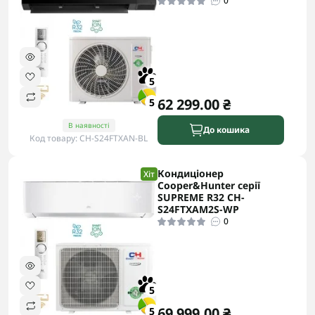
0
5
62 299.00 ₴
5
В наявності
До кошика
Код товару: CH-S24FTXAN-BL
Кондиціонер
Хіт
Cooper&Hunter серії
SUPREME R32 CH-
S24FTXAM2S-WP
0
5
69 999.00 ₴
5