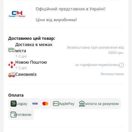
Офіційний представник в Україні!
Ціни від виробника!
Доставимо цей товар:
Доставка в межах
Безкоштовна при замовленні від
міста
5000 грн.
1-2 дні
Новою Поштою
за тарифами перевізника
1-2 дні
Самовивіз
безкоштовно
Оплата
Liqpay
ApplePay
оплата за рахунком
готівкою