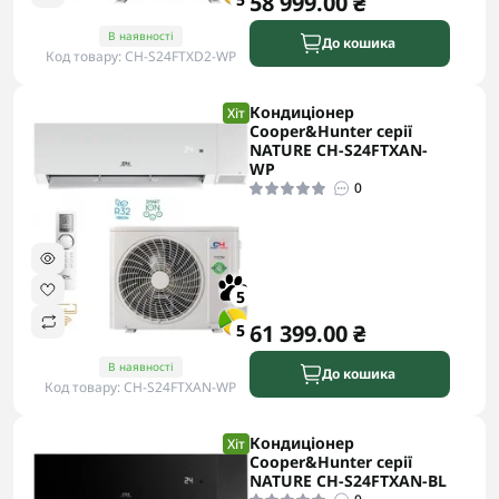
58 999.00 ₴
В наявності
До кошика
Код товару: CH-S24FTXD2-WP
Кондиціонер
Хіт
Cooper&Hunter серії
NATURE CH-S24FTXAN-
WP
0
5
61 399.00 ₴
5
В наявності
До кошика
Код товару: CH-S24FTXAN-WP
Кондиціонер
Хіт
Cooper&Hunter серії
NATURE CH-S24FTXAN-BL