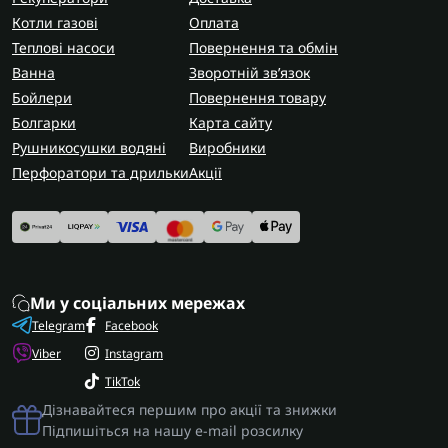
Котли газові
Оплата
Теплові насоси
Повернення та обмін
Ванна
Зворотній зв’язок
Бойлери
Повернення товару
Болгарки
Карта сайту
Рушникосушки водяні
Виробники
Перфоратори та дрильки
Акції
Ми у соціальних мережах
Telegram
Facebook
Viber
Instagram
TikTok
Дізнавайтеся першим про акції та знижки
Підпишіться на нашу e-mail розсилку