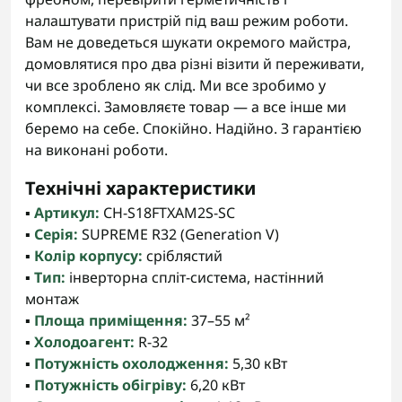
налаштувати пристрій під ваш режим роботи.
Вам не доведеться шукати окремого майстра,
домовлятися про два різні візити й переживати,
чи все зроблено як слід. Ми все зробимо у
комплексі. Замовляєте товар — а все інше ми
беремо на себе. Спокійно. Надійно. З гарантією
на виконані роботи.
Технічні характеристики
▪️
Артикул:
CH-S18FTXAM2S-SC
▪️
Серія:
SUPREME R32 (Generation V)
▪️
Колір корпусу:
сріблястий
▪️
Тип:
інверторна спліт-система, настінний
монтаж
▪️
Площа приміщення:
37–55 м²
▪️
Холодоагент:
R-32
▪️
Потужність охолодження:
5,30 кВт
▪️
Потужність обігріву:
6,20 кВт