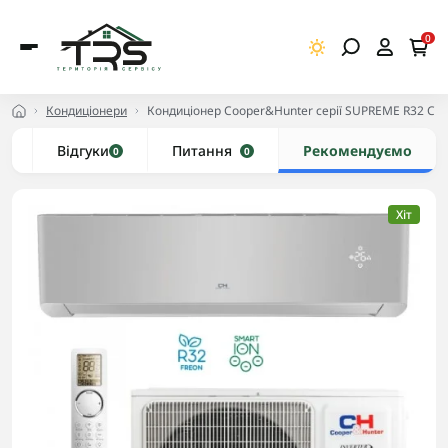
0
Кондиціонери
Кондиціонер Cooper&Hunter серії SUPREME R32 C
и
Відгуки
Питання
Рекомендуємо
0
0
Хіт