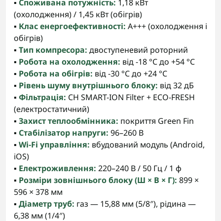
▪️
Споживана потужність:
1,18 кВт
(охолодження) / 1,45 кВт (обігрів)
▪️
Клас енергоефективності:
A+++ (охолодження і
обігрів)
▪️
Тип компресора:
двоступеневий роторний
▪️
Робота на охолодження:
від -18 °C до +54 °C
▪️
Робота на обігрів:
від -30 °C до +24 °C
▪️
Рівень шуму внутрішнього блоку:
від 32 дБ
▪️
Фільтрація:
CH SMART-ION Filter + ECO-FRESH
(електростатичний)
▪️
Захист теплообмінника:
покриття Green Fin
▪️
Стабілізатор напруги:
96–260 В
▪️
Wi-Fi управління:
вбудований модуль (Android,
iOS)
▪️
Електроживлення:
220–240 В / 50 Гц / 1 ф
▪️
Розміри зовнішнього блоку (Ш × В × Г):
899 ×
596 × 378 мм
▪️
Діаметр труб:
газ — 15,88 мм (5/8″), рідина —
6,38 мм (1/4″)