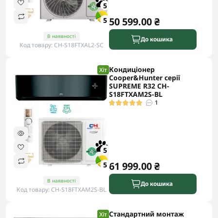
5
50 599.00 ₴
5
В наявності
До кошика
Код товару: CH-S18FTXAL2-SC
Кондиціонер
Хіт
Cooper&Hunter серії
SUPREME R32 CH-
S18FTXAM2S-BL
1
5
61 999.00 ₴
5
В наявності
До кошика
Код товару: CH-S18FTXAM2S-BL
Стандартний монтаж
Хіт