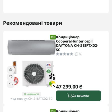
Рекомендовані товари
Кондиціонер
Хіт
Cooper&Hunter серії
DAYTONA CH-S18FTXD2-
SC
0
5
47 299.00 ₴
5
В наявності
До кошика
Код товару: CH-S18FTXD2-SC
Кондиціонер
Хіт