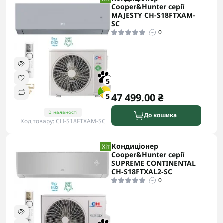
Cooper&Hunter серії
MAJESTY CH-S18FTXAM-
SC
0
5
47 499.00 ₴
5
В наявності
До кошика
Код товару: CH-S18FTXAM-SC
Кондиціонер
Хіт
Cooper&Hunter серії
SUPREME CONTINENTAL
CH-S18FTXAL2-SC
0