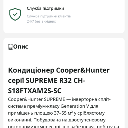
Служба підтримки
Служба підтримки клієнтів
24/7 без вихідних
Опис
Кондиціонер Cooper&Hunter
серії SUPREME R32 CH-
S18FTXAM2S-SC
Cooper&Hunter SUPREME — інверторна спліт-
система преміум-класу Generation V для
приміщень площею 37–55 м² у сріблястому
виконанні. Побудована на двоступеневому
роторному компресорі, що забезпечує роботу на