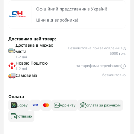
Офіційний представник в Україні!
Ціни від виробника!
Доставимо цей товар:
Доставка в межах
Безкоштовна при замовленні від
міста
5000 грн.
1-2 дні
Новою Поштою
за тарифами перевізника
1-2 дні
Самовивіз
безкоштовно
Оплата
Liqpay
ApplePay
оплата за рахунком
готівкою