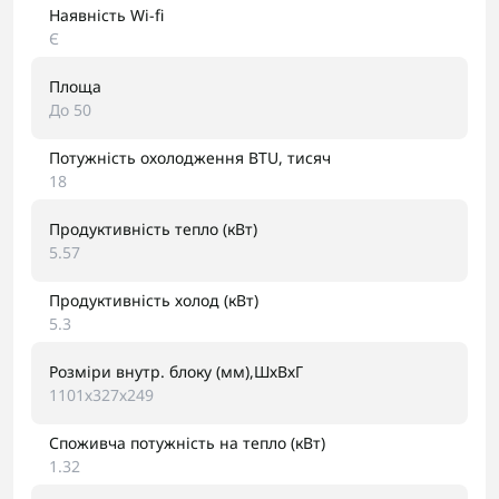
Наявність Wi-fi
Є
Площа
До 50
Потужність охолодження BTU, тисяч
18
Продуктивність тепло (кВт)
5.57
Продуктивність холод (кВт)
5.3
Розміри внутр. блоку (мм),ШхВхГ
1101х327х249
Споживча потужність на тепло (кВт)
1.32