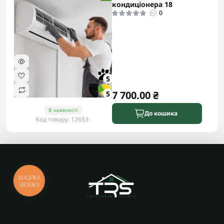
кондиціонера 18
0
5
7 700.00 ₴
5
В наявності
До кошика
Код товару: 12653-
КНОПКА
ЗВ'ЯЗКУ