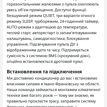
горизонтальними жалюзями з пульта охоплюють
увесь об'єм приміщення. Доступні функції:
безшумний режим QUIET, три варіанти нічного
режиму SLEEP, турборежим, 24-годинний таймер,
AUTO-режим з адаптацією до температури,
теплий старт, авторестарт із запам'ятовуванням
налаштувань, самодіагностика, блокування
управління. Підсвічування пульта ДУ з
відображенням дати та часу. Підтримується
сумісність з системою BMS («розумний дім»),
опційно встановлюється дротовий пульт.
Встановлення та підключення
Ми доставимо кондиціонер до вас і встановимо
власними силами в Івано-Франківську чи області.
Наша команда займається монтажем кліматичної
техніки вже багато років — тому ми знаємо, як
правильно прокласти трасу, заправити систему
фреоном, перевірити герметичність і