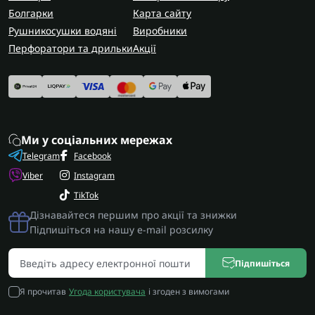
Болгарки
Карта сайту
Рушникосушки водяні
Виробники
Перфоратори та дрильки
Акції
Ми у соціальних мережах
Telegram
Facebook
Viber
Instagram
TikTok
Дізнавайтеся першим про акції та знижки
Підпишіться на нашу e-mail розсилку
Підпишіться
Я прочитав
Угода користувача
і згоден з вимогами