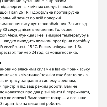
A) і активний вугільний фільтр разом
ід алергенів, хімічних сполук і запахів —
шої Titan 26 TR. Гідрофільна противірусна
іальний захист по всій поверхні
вимкнення висушує теплообмінник. Захист від
у 30 секунд після вимкнення. Голосове
zon Alexa. Функція I Feel вимірює температуру в
м швидко виводить великий простір на потрібну
 FreezeProtect -15 °C. Режим очікування 1 Вт.
естарт, таймер 24 год, самодіагностика.
я
тановимо власними силами в Івано-Франківську
онтажем кліматичної техніки вже багато років
асти трасу, заправити систему фреоном,
и пристрій під ваш режим роботи. Вам не
омовлятися про два різні візити й переживати,
мо у комплексі. Замовляєте товар — а все інше
 З гарантією на виконані роботи.