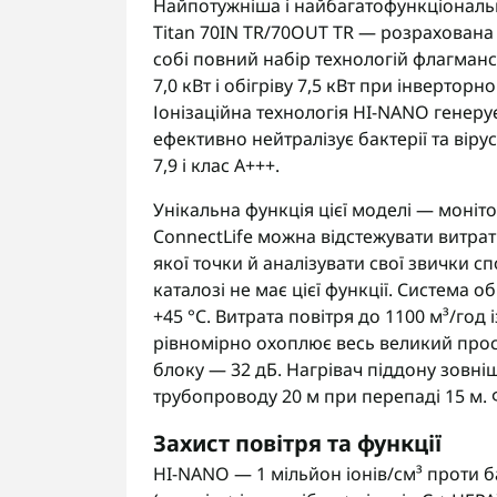
Найпотужніша і найбагатофункціональн
Titan 70IN TR/70OUT TR — розрахована 
собі повний набір технологій флагманс
7,0 кВт і обігріву 7,5 кВт при інвертор
Іонізаційна технологія HI-NANO генерує
ефективно нейтралізує бактерії та віру
7,9 і клас A+++.
Унікальна функція цієї моделі — моні
ConnectLife можна відстежувати витрати
якої точки й аналізувати свої звички 
каталозі не має цієї функції. Система об
+45 °C. Витрата повітря до 1100 м³/год
рівномірно охоплює весь великий прос
блоку — 32 дБ. Нагрівач піддону зовн
трубопроводу 20 м при перепаді 15 м. 
Захист повітря та функції
HI-NANO — 1 мільйон іонів/см³ проти ба