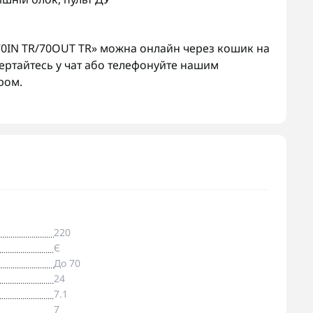
70IN TR/70OUT TR» можна онлайн через кошик на
вертайтесь у чат або телефонуйте нашим
ром.
220
Є
До 70
24
7.1
7