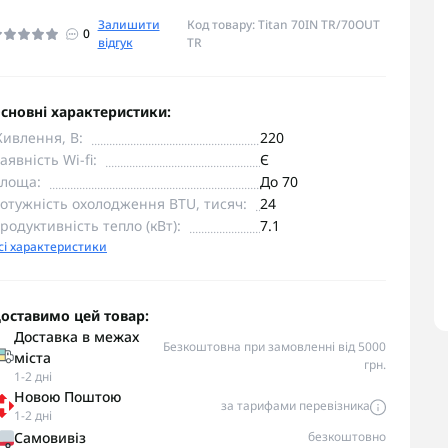
Залишити
Код товару: Titan 70IN TR/70OUT
0
відгук
TR
сновні характеристики:
ивлення, В:
220
аявність Wi-fi:
Є
лоща:
До 70
отужність охолодження BTU, тисяч:
24
родуктивність тепло (кВт):
7.1
сі характеристики
оставимо цей товар:
Доставка в межах
Безкоштовна при замовленні від 5000
міста
грн.
1-2 дні
Новою Поштою
за тарифами перевізника
1-2 дні
Самовивіз
безкоштовно