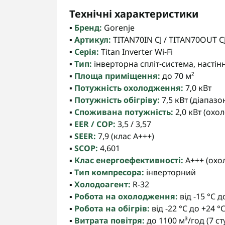
Технічні характеристики
▪️
Бренд:
Gorenje
▪️
Артикул:
TITAN70IN CJ / TITAN70OUT C
▪️
Серія:
Titan Inverter Wi-Fi
▪️
Тип:
інверторна спліт-система, насті
▪️
Площа приміщення:
до 70 м²
▪️
Потужність охолодження:
7,0 кВт
▪️
Потужність обігріву:
7,5 кВт (діапазон
▪️
Споживана потужність:
2,0 кВт (охол
▪️
EER / COP:
3,5 / 3,57
▪️
SEER:
7,9 (клас A+++)
▪️
SCOP:
4,601
▪️
Клас енергоефективності:
A+++ (охол
▪️
Тип компресора:
інверторний
▪️
Холодоагент:
R-32
▪️
Робота на охолодження:
від -15 °C д
▪️
Робота на обігрів:
від -22 °C до +24 °
▪️
Витрата повітря:
до 1100 м³/год (7 ст