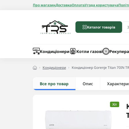
Про магазин
Доставка
Оплата
Угода користувача
Політ
Каталог товарів
Бойлери
Лічильники вод
Запчастини до 
Шланги
Кондиціонери
Котли газові
Рекупера
Кондиціонери
Кондиціонер Gorenje Titan 70IN T
Все про товар
Опис
Радіатори алюмі
Характери
Радіатори бімет
Радіатори стале
Хіт