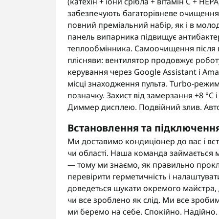
(катехін + іони срібла + вітамін C + HEP
забезпечують багаторівневе очищення в
повний преміальний набір, як і в молод
панель випарника підвищує антибактер
теплообмінника. Самоочищення після 
плісняви: вентилятор продовжує робот
керування через Google Assistant і Ama
місці знаходження пульта. Turbo-режи
позначку. Захист від замерзання +8 °C і
Диммер дисплею. Подвійний злив. Автор
Встановлення та підключенн
Ми доставимо кондиціонер до вас і вс
чи області. Наша команда займається м
— тому ми знаємо, як правильно прокл
перевірити герметичність і налаштуват
доведеться шукати окремого майстра, д
чи все зроблено як слід. Ми все зроби
ми беремо на себе. Спокійно. Надійно.