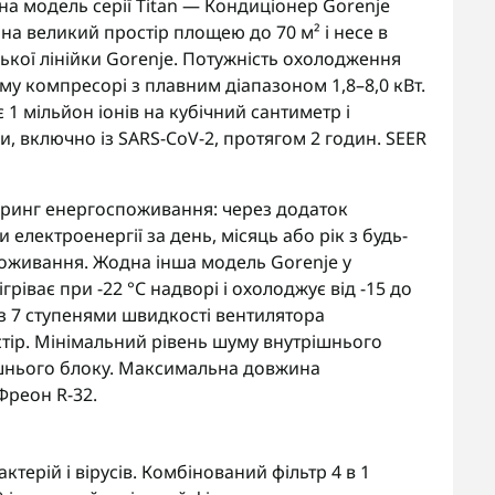
а модель серії Titan — Кондиціонер Gorenje
на великий простір площею до 70 м² і несе в
ької лінійки Gorenje. Потужність охолодження
ному компресорі з плавним діапазоном 1,8–8,0 кВт.
 1 мільйон іонів на кубічний сантиметр і
си, включно із SARS-CoV-2, протягом 2 годин. SEER
торинг енергоспоживання: через додаток
 електроенергії за день, місяць або рік з будь-
споживання. Жодна інша модель Gorenje у
ігріває при -22 °C надворі і охолоджує від -15 до
 із 7 ступенями швидкості вентилятора
тір. Мінімальний рівень шуму внутрішнього
ішнього блоку. Максимальна довжина
Фреон R-32.
ктерій і вірусів. Комбінований фільтр 4 в 1