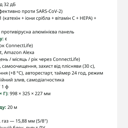
д 32 дБ
ефективно проти SARS-CoV-2)
(катехін + іони срібла + вітамін C + HEPA) +
 противірусна алюмінієва панель
у:
є
к ConnectLife)
t, Amazon Alexa
день / місяць / рік через ConnectLife)
 самоочищення, захист від плісняви (30 с),
ання (+8 °C), авторестарт, таймер 24 год, режим
ійний злив, самодіагностика
 1 ф
 Г):
998 × 325 × 227 мм
ду:
20 м
 газ — 15,88 мм (5/8″)
ішній блок, пульт ДУ