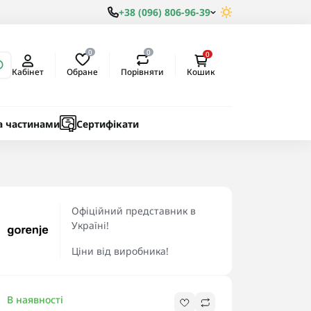
+38 (096) 806-96-39
0
0
0
Обране
Порівняти
Кабінет
Кошик
ки
ичні
а частинами
Сертифікати
Офіційний представник в
Україні!
Ціни від виробника!
В наявності