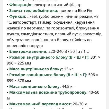
▪️
Фільтрація:
електростатичний фільтр
▪️
Захист теплообмінника:
покриття Blue Fin
▪️
Функції:
I Feel, турбо режим, нічний режим, +8
°C, авторестарт, таймер, осушення, керування
жалюзі по вертикалі та горизонталі, блокування
пульта, самодіагностика, плавний пуск, захист від
обмерзання зовнішнього блоку, стійкість до
перепадів напруги
▪️
Електроживлення:
220–240 В / 50 Гц / 1 ф
▪️
Розміри внутрішнього блоку (В × Ш × Г):
301 ×
996 × 225 мм
▪️
Маса внутрішнього блоку:
13 кг
▪️
Розміри зовнішнього блоку (В × Ш × Г):
596 ×
899 × 378 мм
▪️
Маса зовнішнього блоку:
44,5 кг
▪️
Максимальна довжина трубопроводу:
40–50
м
▪️
Максимальний перепад висот:
20–30 м