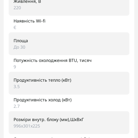
Живлення, В
220
Наявність Wi-fi
Є
Площа
До 30
Потужність охолодження BTU, тисяч
9
Продуктивність тепло (кВт)
3.5
Продуктивність холод (кВт)
2.7
Розміри внутр. блоку (мм),ШхВхГ
996x301x225