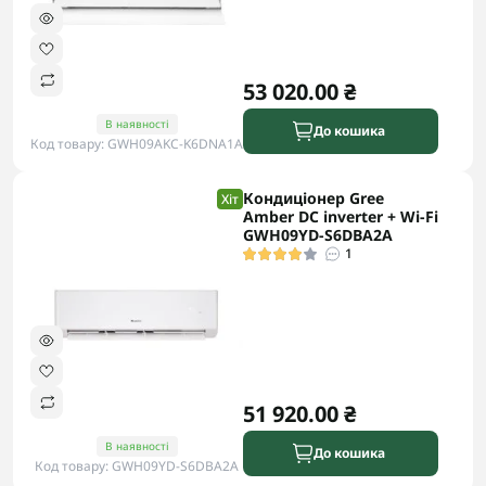
53 020.00 ₴
В наявності
До кошика
Код товару: GWH09AKC-K6DNA1A
Кондиціонер Gree
Хіт
Amber DC inverter + Wi-Fi
GWH09YD-S6DBA2A
1
51 920.00 ₴
В наявності
До кошика
Код товару: GWH09YD-S6DBA2A