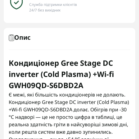
Служба підтримки клієнтів
24/7 без вихідних
Опис
Кондиціонер Gree Stage DC
inverter (Cold Plasma) +Wi-fi
GWH09QD-S6DBD2A
Є межі, які більшість кондиціонерів не долають.
Кондиціонер Gree Stage DC inverter (Cold Plasma)
+Wi-fi GWH09QD-S6DBD2A долає. Обігрів при -30
°C надворі — це не просто цифра в таблиці, це
реальна здатність гріти в найсуворіші зимові дні,
коли решта систем вже давно зупинились.