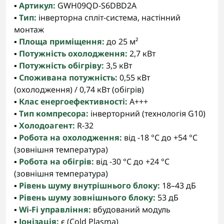
▪️
Артикул:
GWH09QD-S6DBD2A
▪️
Тип:
інверторна спліт-система, настінний
монтаж
▪️
Площа приміщення:
до 25 м²
▪️
Потужність охолодження:
2,7 кВт
▪️
Потужність обігріву:
3,5 кВт
▪️
Споживана потужність:
0,55 кВт
(охолодження) / 0,74 кВт (обігрів)
▪️
Клас енергоефективності:
A+++
▪️
Тип компресора:
інверторний (технологія G10)
▪️
Холодоагент:
R-32
▪️
Робота на охолодження:
від -18 °C до +54 °C
(зовнішня температура)
▪️
Робота на обігрів:
від -30 °C до +24 °C
(зовнішня температура)
▪️
Рівень шуму внутрішнього блоку:
18–43 дБ
▪️
Рівень шуму зовнішнього блоку:
53 дБ
▪️
Wi-Fi управління:
вбудований модуль
▪️
Іонізація:
є (Cold Plasma)