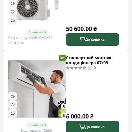
50 600.00 ₴
В наявності
Код товару: GWH09APAXF-
До кошика
S6DBA3A
Стандартний монтаж
Хіт
кондиціонера 07/09
0
5
6 000.00 ₴
5
В наявності
До кошика
Код товару: 12650-