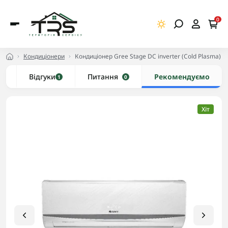
0
Кондиціонери
Кондиціонер Gree Stage DC inverter (Cold Plasma)
и
Відгуки
Питання
Рекомендуємо
1
0
Хіт