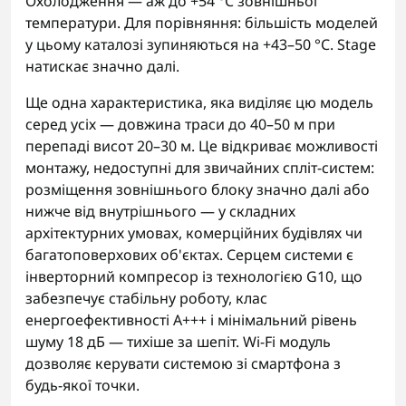
Охолодження — аж до +54 °C зовнішньої
температури. Для порівняння: більшість моделей
у цьому каталозі зупиняються на +43–50 °C. Stage
натискає значно далі.
Ще одна характеристика, яка виділяє цю модель
серед усіх — довжина траси до 40–50 м при
перепаді висот 20–30 м. Це відкриває можливості
монтажу, недоступні для звичайних спліт-систем:
розміщення зовнішнього блоку значно далі або
нижче від внутрішнього — у складних
архітектурних умовах, комерційних будівлях чи
багатоповерхових об'єктах. Серцем системи є
інверторний компресор із технологією G10, що
забезпечує стабільну роботу, клас
енергоефективності A+++ і мінімальний рівень
шуму 18 дБ — тихіше за шепіт. Wi-Fi модуль
дозволяє керувати системою зі смартфона з
будь-якої точки.