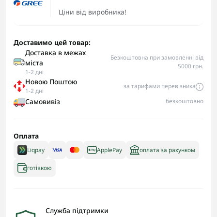
Ціни від виробника!
Доставимо цей товар:
Доставка в межах
Безкоштовна при замовленні від
міста
5000 грн.
1-2 дні
Новою Поштою
за тарифами перевізника
1-2 дні
Самовивіз
безкоштовно
Оплата
Liqpay
ApplePay
оплата за рахунком
готівкою
Служба підтримки