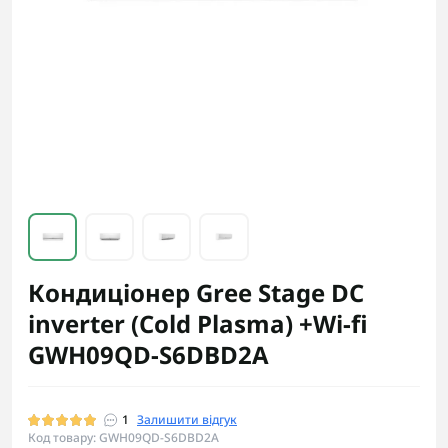
Кондиціонер Gree Stage DC
inverter (Cold Plasma) +Wi-fi
GWH09QD-S6DBD2A
1
Залишити відгук
Код товару: GWH09QD-S6DBD2A