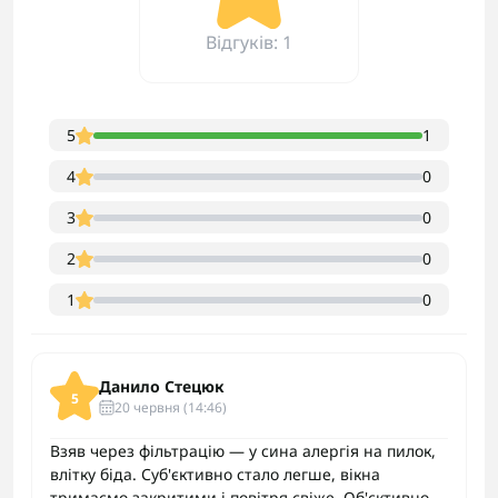
Відгуків: 1
5
1
4
0
3
0
2
0
1
0
Данило Стецюк
5
20 червня (14:46)
Взяв через фільтрацію — у сина алергія на пилок,
влітку біда. Суб'єктивно стало легше, вікна
тримаємо закритими і повітря свіже. Об'єктивно