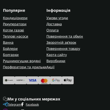
Популярне
Інформація
Кондиціонери
Умови угоди
Рекуператори
Доставка
Котли газові
Оплата
Теплові насоси
Повернення та обмін
Ванна
Зворотній зв’язок
Бойлери
Повернення товару
Болгарки
Карта сайту
Рушникосушки водяні
Виробники
Перфоратори та дрильки
Акції
Ми у соціальних мережах
Telegram
Facebook