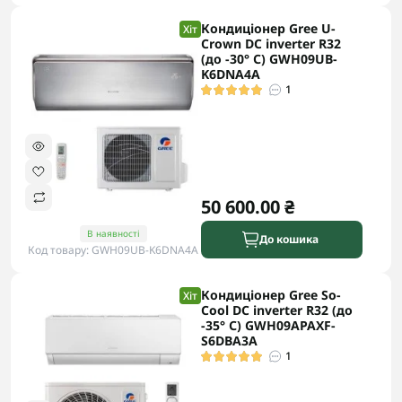
Кондиціонер Gree U-
Хіт
Crown DC inverter R32
(до -30° С) GWH09UB-
K6DNA4A
1
50 600.00 ₴
В наявності
До кошика
Код товару: GWH09UB-K6DNA4A
Кондиціонер Gree So-
Хіт
Cool DC inverter R32 (до
-35° С) GWH09APAXF-
S6DBA3A
1