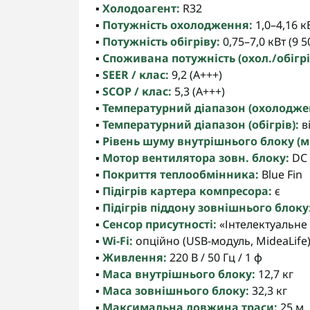
▪️
Холодоагент:
R32
▪️
Потужність охолодження:
1,0–4,16 к
▪️
Потужність обігріву:
0,75–7,0 кВт (9 
▪️
Споживана потужність (охол./обігрі
▪️
SEER / клас:
9,2 (A+++)
▪️
SCOP / клас:
5,3 (A+++)
▪️
Температурний діапазон (охолодже
▪️
Температурний діапазон (обігрів):
ві
▪️
Рівень шуму внутрішнього блоку (мі
▪️
Мотор вентилятора зовн. блоку:
DC 
▪️
Покриття теплообмінника:
Blue Fin
▪️
Підігрів картера компресора:
є
▪️
Підігрів піддону зовнішнього блоку
▪️
Сенсор присутності:
«Інтелектуальне
▪️
Wi-Fi:
опційно (USB-модуль, MideaLife
▪️
Живлення:
220 В / 50 Гц / 1 ф
▪️
Маса внутрішнього блоку:
12,7 кг
▪️
Маса зовнішнього блоку:
32,3 кг
▪️
Максимальна довжина траси:
25 м