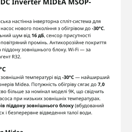
DC Inverter MIDEA MSOP-
ська настінна інверторна спліт-система для
насос нового покоління з обігрівом до
-30°C
.
льний шум від
16 дБ
, сенсор присутності
-повітряний промінь. Антикорозійне покриття
а піддону зовнішнього блоку. Wi-Fi — за
гент R32.
°C
и зовнішній температурі від
-30°C
— найширший
нерів Midea. Потужність обігріву сягає до
7,0
во більше за номінал моделі 9К, що свідчить
асоса при низьких зовнішніх температурах.
рів піддону зовнішнього блоку
(вбудований
к і безперервне відведення талої води.