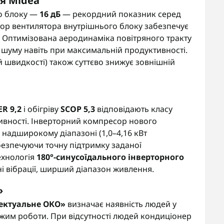
ія Midea
о блоку —
16 дБ
— рекордний показник серед
тор вентилятора внутрішнього блоку забезпечує
. Оптимізована аеродинаміка повітряного тракту
 шуму навіть при максимальній продуктивності.
 швидкості) також суттєво знижує зовнішній
ER 9,2
і обігріву
SCOP 5,3
відповідають класу
вності. Інверторний компресор нового
 надширокому діапазоні (1,0–4,16 кВт
абезпечуючи точну підтримку заданої
ехнологія
180°-синусоїдального інверторного
і вібрації, ширший діапазон живлення.
»
лектуальне ОКО»
визначає наявність людей у
жим роботи. При відсутності людей кондиціонер