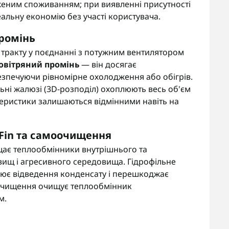
женим споживанням; при виявленні присутності
альну економію без участі користувача.
промінь
 тракту у поєднанні з потужним вентилятором
овітряний промінь
— він досягає
езпечуючи рівномірне охолодження або обігрів.
ьні жалюзі (3D-розподіл) охоплюють весь об'єм
еристики залишаються відмінними навіть на
 Fin та самоочищення
ає теплообмінники внутрішнього та
вищ і агресивного середовища. Гідрофільне
рює відведення конденсату і перешкоджає
очищення очищує теплообмінник
м.