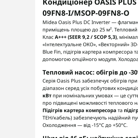
Кондиціонер OASIS PLUS 
09FN8-I/MSOP-09FN8-O
Midea Oasis Plus DC Inverter — флагман
приміщень площею до 25 м². Тепловий 
Клас
A+++ (SEER 9,2 / SCOP 5,3)
, мініма
«Інтелектуальне ОКО», «Векторний» 3D
Blue Fin, підігрів картера компресора т
допомогою опційного модуля. Холодоа
Тепловий насос: обігрів до -30
Серія Oasis Plus забезпечує обігрів пр
діапазон серед усіх побутових кондиціо
кВт
при номінальних умовах — це суттє
про підвищені можливості теплового н
Підігрів картера компресора
та
підіг
ТЕН/кабель) забезпечують надійний пус
Охолодження — від -15°C до +50°C.