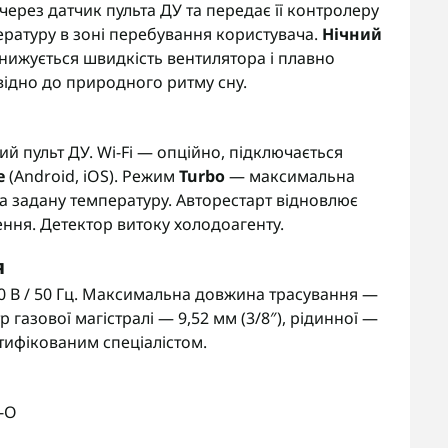
через датчик пульта ДУ та передає її контролеру
ратуру в зоні перебування користувача.
Нічний
нижується швидкість вентилятора і плавно
відно до природного ритму сну.
 пульт ДУ. Wi-Fi — опційно, підключається
e
(Android, iOS). Режим
Turbo
— максимальна
а задану температуру. Авторестарт відновлює
ння. Детектор витоку холодоагенту.
я
 В / 50 Гц. Максимальна довжина трасування —
 газової магістралі — 9,52 мм (3/8″), рідинної —
ртифікованим спеціалістом.
-O