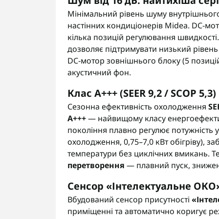
Шум від 16 дБ: найтихіша сер
Мінімальний рівень шуму внутрішньог
настінних кондиціонерів Midea. DC-мо
кілька позицій регулювання швидкості
дозволяє підтримувати низький рівень
DC-мотор зовнішнього блоку (5 позицій
акустичний фон.
Клас A+++ (SEER 9,2 / SCOP 5,3)
Сезонна ефективність охолодження
SE
A+++
— найвищому класу енергоефекти
покоління плавно регулює потужність у
охолодження, 0,75–7,0 кВт обігріву), з
температури без циклічних вмикань. Т
перетворення
— плавний пуск, знижен
Сенсор «Інтелектуальне ОКО
Вбудований сенсор присутності
«Інте
приміщенні та автоматично коригує ре