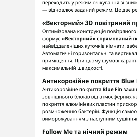
переходить у режим очікування зі зни
— відновлює заданий режим. Це дає ре
«Векторний» 3D повітряний 
Оптимізована конструкція повітряного
формує
«Векторний» спрямований п
найвіддаленіших куточків кімнати, заб
Автоматичні горизонтальні та вертикал
приміщення. При цьому шумові характ
максимальній швидкості.
Антикорозійне покриття Blue
Антикорозійне покриття
Blue Fin
захищ
зовнішнього блоків від атмосферних я
покриття алюмінієвих пластин приско
розмноженню бактерій. Функція само
виморожуванням з наступним сушіння
Follow Me та нічний режим