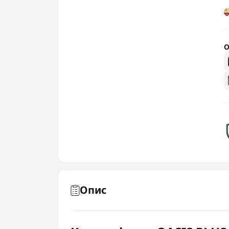
О
Опис