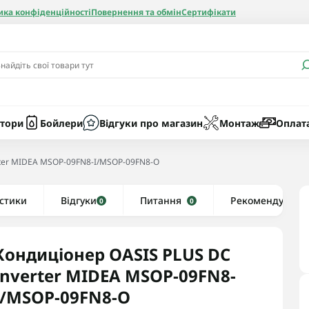
ика конфіденційності
Повернення та обмін
Сертифікати
и
Бачки
Котли газові
Засоби очист
бойлерів
Насоси
Котли електр
Картриджі
тори
Бойлери
Відгуки про магазин
Монтаж
Оплат
Колби
rter MIDEA MSOP-09FN8-I/MSOP-09FN8-O
нієві
стики
Відгуки
Рушникосушки водяні
Питання
Рекомендуємо
0
0
алеві
Рушникосушки електричні
ві
Тени та комплектуючі
Кондиціонер OASIS PLUS DC
Inverter MIDEA MSOP-09FN8-
I/MSOP-09FN8-O