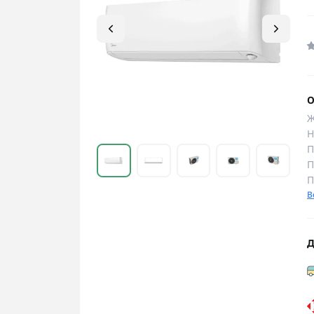
О
Ж
Н
П
П
П
В
Д