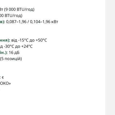
Вт (9 000 BTU/год)
500 BTU/год)
в):
0,087–1,96 / 0,104–1,96 кВт
ння):
від -15°C до +50°C
д -30°C до +24°C
н.):
16 дБ
(5 позицій)
:
є
 ОКО»
)