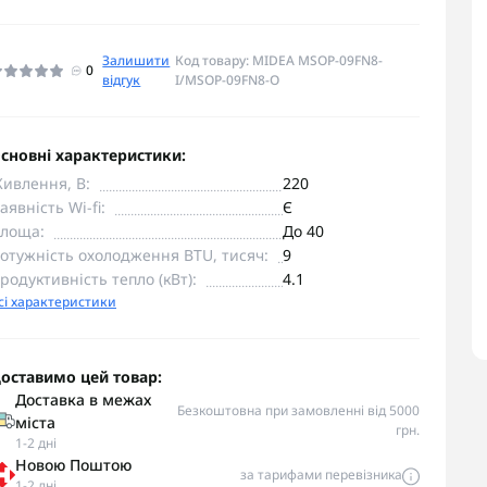
Залишити
Код товару: MIDEA MSOP-09FN8-
0
відгук
I/MSOP-09FN8-O
сновні характеристики:
ивлення, В:
220
аявність Wi-fi:
Є
лоща:
До 40
отужність охолодження BTU, тисяч:
9
родуктивність тепло (кВт):
4.1
сі характеристики
оставимо цей товар:
Доставка в межах
Безкоштовна при замовленні від 5000
міста
грн.
1-2 дні
Новою Поштою
за тарифами перевізника
1-2 дні