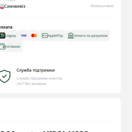
Самовивіз
безкоштовно
плата
Liqpay
ApplePay
оплата за рахунком
готівкою
Служба підтримки
Служба підтримки клієнтів
24/7 без вихідних