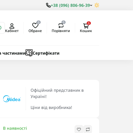
+38 (096) 806-96-39
0
0
0
Обране
Порівняти
Кабінет
Кошик
ки
ичні
а частинами
Сертифікати
Офіційний представник в
Україні!
Ціни від виробника!
В наявності