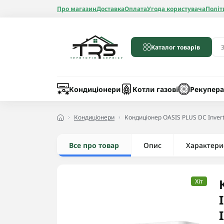
Про магазин
Доставка
Оплата
Угода користувача
Політ
Каталог товарів
Бойлери
Лічильники вод
Запчастини до 
Шланги
Кондиціонери
Котли газові
Рекупера
Кондиціонери
Кондиціонер OASIS PLUS DC Inve
Все про товар
Опис
Радіатори алюмі
Характери
Радіатори бімет
Радіатори стале
Хіт