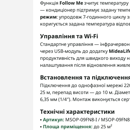
Функція
Follow Me
зчитує температуру 
— кондиціонер підтримує задану темпе
режим
: упродовж 7-годинного циклу з
коригується задана температура відпо
Управління та Wi-Fi
Стандартне управління — інфрачервоний
через USB-модуль до додатку
MideaLif
продуктивність для швидкого виходу н
налаштування після відновлення живле
Встановлення та підключенн
Підключення до однофазної мережі 220
25 м, перепад висоти — до 10 м. Діаметр
6,35 мм (1/4″). Монтаж виконується се
Технічні характеристики
▪️
Артикул:
MSOP-09FN8-I / MSOP-09FN8
▪️
Площа приміщення:
до 25 м²