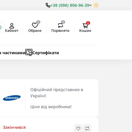
+38 (096) 806-96-39
0
0
0
Обране
Порівняти
Кабінет
Кошик
ки
ичні
а частинами
Сертифікати
Офіційний представник в
Україні!
Ціни від виробника!
Закінчився