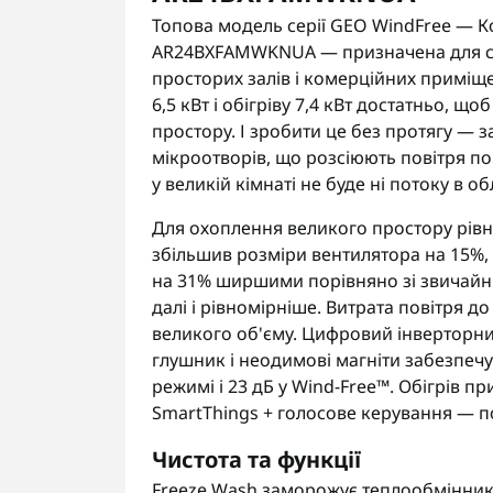
Топова модель серії GEO WindFree — 
AR24BXFAMWKNUA — призначена для спра
просторих залів і комерційних приміщ
6,5 кВт і обігріву 7,4 кВт достатньо, щ
простору. І зробити це без протягу — з
мікроотворів, що розсіюють повітря по
у великій кімнаті не буде ні потоку в об
Для охоплення великого простору рів
збільшив розміри вентилятора на 15%,
на 31% ширшими порівняно зі звичайн
далі і рівномірніше. Витрата повітря 
великого об'єму. Цифровий інверторни
глушник і неодимові магніти забезпеч
режимі і 23 дБ у Wind-Free™. Обігрів при
SmartThings + голосове керування — п
Чистота та функції
Freeze Wash заморожує теплообмінник 