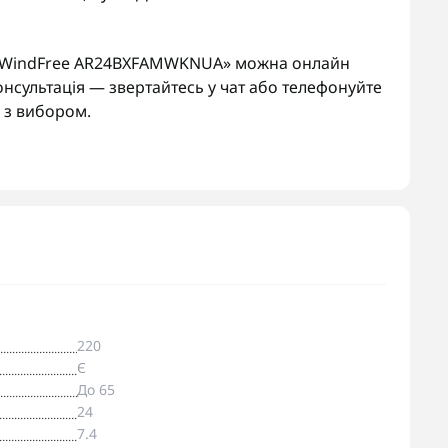
 WindFree AR24BXFAMWKNUA» можна онлайн
онсультація — звертайтесь у чат або телефонуйте
з вибором.
220
Є
До 65
24
7.4