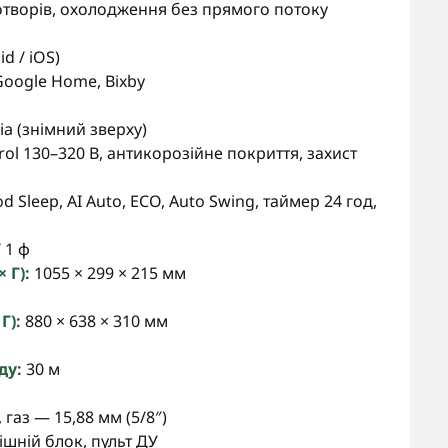
отворів, охолодження без прямого потоку
d / iOS)
Google Home, Bixby
ria (знімний зверху)
ntrol 130–320 В, антикорозійне покриття, захист
d Sleep, AI Auto, ECO, Auto Swing, таймер 24 год,
 1 ф
 Г):
1055 × 299 × 215 мм
Г):
880 × 638 × 310 мм
ду:
30 м
 газ — 15,88 мм (5/8″)
ішній блок, пульт ДУ