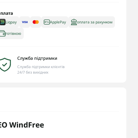
плата
Liqpay
ApplePay
оплата за рахунком
готівкою
Служба підтримки
Служба підтримки клієнтів
24/7 без вихідних
EO WindFree