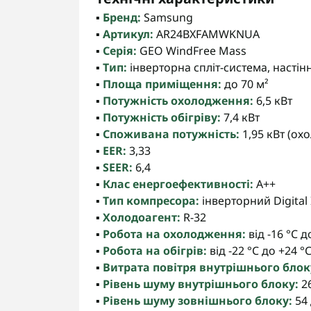
▪️
Бренд:
Samsung
▪️
Артикул:
AR24BXFAMWKNUA
▪️
Серія:
GEO WindFree Mass
▪️
Тип:
інверторна спліт-система, насті
▪️
Площа приміщення:
до 70 м²
▪️
Потужність охолодження:
6,5 кВт
▪️
Потужність обігріву:
7,4 кВт
▪️
Споживана потужність:
1,95 кВт (охо
▪️
EER:
3,33
▪️
SEER:
6,4
▪️
Клас енергоефективності:
A++
▪️
Тип компресора:
інверторний Digital 
▪️
Холодоагент:
R-32
▪️
Робота на охолодження:
від -16 °C 
▪️
Робота на обігрів:
від -22 °C до +24 
▪️
Витрата повітря внутрішнього блок
▪️
Рівень шуму внутрішнього блоку:
26
▪️
Рівень шуму зовнішнього блоку:
54