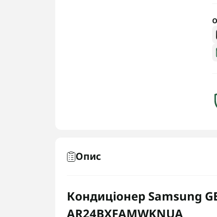
О
Опис
Кондиціонер Samsung G
AR24BXFAMWKNUA