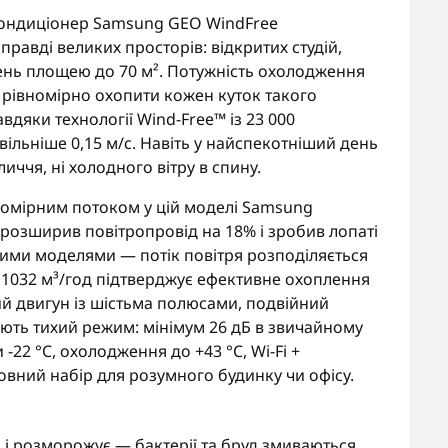
Кондиціонер Samsung GEO WindFree
вді великих просторів: відкритих студій,
ень площею до 70 м². Потужність охолодження
об рівномірно охопити кожен куток такого
авдяки технології Wind-Free™ із 23 000
вільніше 0,15 м/с. Навіть у найспекотніший день
личчя, ні холодного вітру в спину.
номірним потоком у цій моделі Samsung
 розширив повітропровід на 18% і зробив лопаті
ими моделями — потік повітря розподіляється
до 1032 м³/год підтверджує ефективне охоплення
й двигун із шістьма полюсами, подвійний
ують тихий режим: мінімум 26 дБ в звичайному
 -22 °C, охолодження до +43 °C, Wi-Fi +
овний набір для розумного будинку чи офісу.
і розморожує — бактерії та бруд змиваються