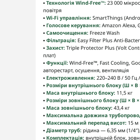
▪️
Технологія Wind-Free™:
23 000 мікро
повітря
▪️
Wi-Fi управління:
SmartThings (Androi
▪️
Голосове керування:
Amazon Alexa, 
▪️
Самоочищення:
Freeze Wash
▪️
Фільтрація:
Easy Filter Plus Anti-Bacte
▪️
Захист:
Triple Protector Plus (Volt Co
плат)
▪️
Функції:
Wind-Free™, Fast Cooling, Goo
авторестарт, осушення, вентиляція
▪️
Електроживлення:
220–240 В / 50 Гц /
▪️
Розміри внутрішнього блоку (Ш × В ×
▪️
Маса внутрішнього блоку:
11,5 кг
▪️
Розміри зовнішнього блоку (Ш × В × 
▪️
Маса зовнішнього блоку:
43,4 кг
▪️
Максимальна довжина трубопрово
▪️
Максимальний перепад висот:
15 м
▪️
Діаметр труб:
рідина — 6,35 мм (1/4″),
▪️
Комплектація:
внутрішній блок, зовн