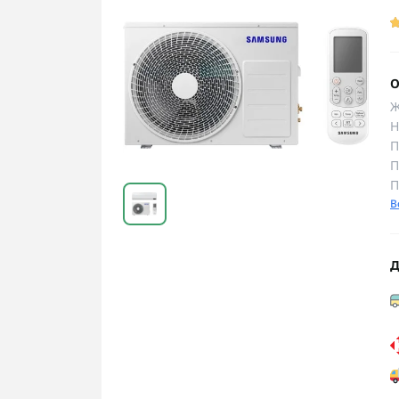
О
Ж
Н
П
П
П
В
Д