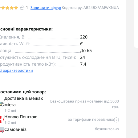
1
Залишити відгук
Код товару: AR24BXFAMWKNUA
сновні характеристики:
ивлення, В:
220
аявність Wi-fi:
Є
лоща:
До 65
отужність охолодження BTU, тисяч:
24
родуктивність тепло (кВт):
7.4
сі характеристики
оставимо цей товар:
Доставка в межах
Безкоштовна при замовленні від 5000
міста
грн.
1-2 дні
Новою Поштою
за тарифами перевізника
1-2 дні
Самовивіз
безкоштовно