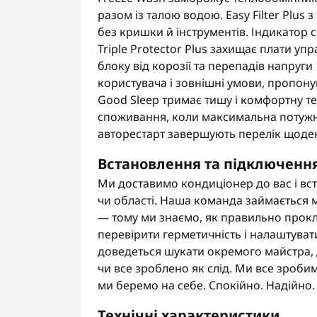
разом із талою водою. Easy Filter Plus
без кришки й інструментів. Індикатор 
Triple Protector Plus захищає плати уп
блоку від корозії та перепадів напруги 
користувача і зовнішні умови, пропо
Good Sleep тримає тишу і комфортну т
споживання, коли максимальна потужніс
авторестарт завершують перелік щоде
Встановлення та підключенн
Ми доставимо кондиціонер до вас і вс
чи області. Наша команда займається м
— тому ми знаємо, як правильно прокл
перевірити герметичність і налаштуват
доведеться шукати окремого майстра, д
чи все зроблено як слід. Ми все зроби
ми беремо на себе. Спокійно. Надійно.
Технічні характеристики