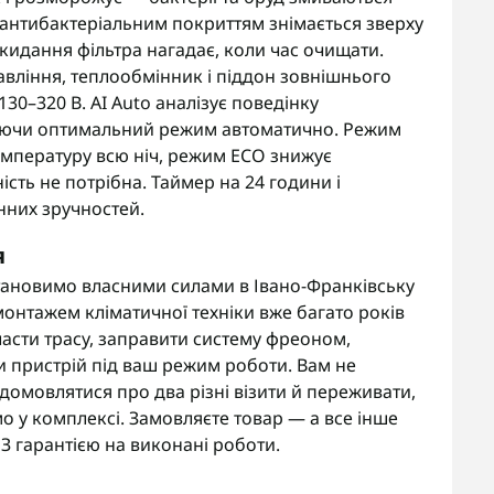
 з антибактеріальним покриттям знімається зверху
скидання фільтра нагадає, коли час очищати.
равління, теплообмінник і піддон зовнішнього
130–320 В. AI Auto аналізує поведінку
нуючи оптимальний режим автоматично. Режим
емпературу всю ніч, режим ECO знижує
ть не потрібна. Таймер на 24 години і
нних зручностей.
я
тановимо власними силами в Івано-Франківську
онтажем кліматичної техніки вже багато років
асти трасу, заправити систему фреоном,
и пристрій під ваш режим роботи. Вам не
омовлятися про два різні візити й переживати,
мо у комплексі. Замовляєте товар — а все інше
 З гарантією на виконані роботи.