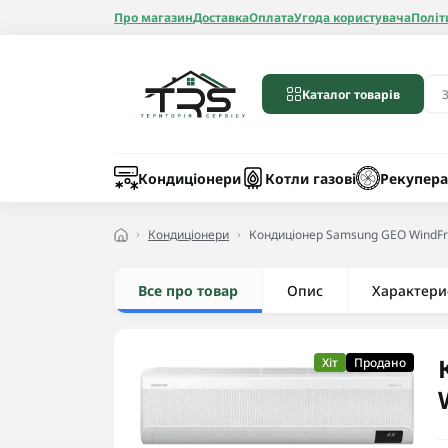
Про магазин
Доставка
Оплата
Угода користувача
Політ
Каталог товарів
Бойлери
Лічильники вод
Запчастини до 
Шланги
Кондиціонери
Котли газові
Рекупера
Кондиціонери
Кондиціонер Samsung GEO Wind
Все про товар
Опис
Радіатори алюмі
Характери
Радіатори бімет
Радіатори стале
Хіт
Продано