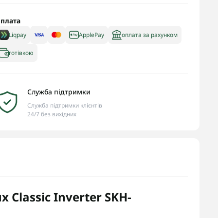
плата
Liqpay
ApplePay
оплата за рахунком
готівкою
Служба підтримки
Служба підтримки клієнтів
24/7 без вихідних
 Classic Inverter SKH-