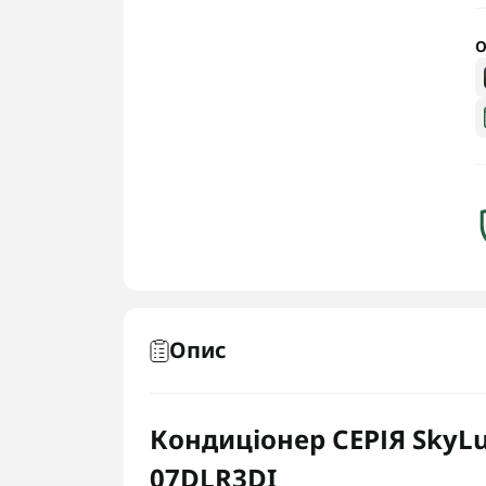
О
Опис
Кондиціонер СЕРІЯ SkyLux
07DLR3DI