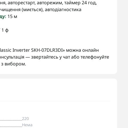
я, авторестарт, авторежим, таймер 24 год,
очищення (миється), автодіагностика
ду:
15 м
 1 ф
lassic Inverter SKH-07DLR3DI» можна онлайн
онсультація — звертайтесь у чат або телефонуйте
з вибором.
220
Нема