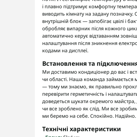
і плавно підтримує комфортну темпер
виводить кімнату на задану позначку
внутрішній блок — запобігає цвілі і б
обробляє випарник після кожного цик
автоматично керує відтаванням зовніш
налаштування після зникнення електрое
кодами на дисплеї.
Встановлення та підключенн
Ми доставимо кондиціонер до вас і вс
чи області. Наша команда займається м
— тому ми знаємо, як правильно прокл
перевірити герметичність і налаштуват
доведеться шукати окремого майстра, д
чи все зроблено як слід. Ми все зроби
ми беремо на себе. Спокійно. Надійно.
Технічні характеристики