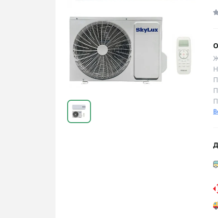
О
Ж
Н
П
П
П
В
Д