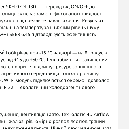
rter SKH-07DLR3DI — перехід від ON/OFF до
 Різниця суттєва: замість фіксованої швидкості
жності під реальне навантаження. Результат:
більніша температура і нижчий рівень шуму —
A++ і SEER 6,45 підтверджують ефективність
 і обігріває при -15 °C надворі — на 8 градусів
ує від +16 до +50 °C. Теплообмінник захищений
олоте покриття підвищує ресурс зовнішнього
а агресивного середовища. Іонізатор очищує
ок. Wi-Fi модуль підключається окремо і дозволяє
н R-32 — екологічний холодоагент нового
ушення, вентиляція і авто. Технологія 4D Airflow
льні жалюзі рівномірно розподіляє повітряний
ісці знаходження пульта. Нічний режим знижує шум