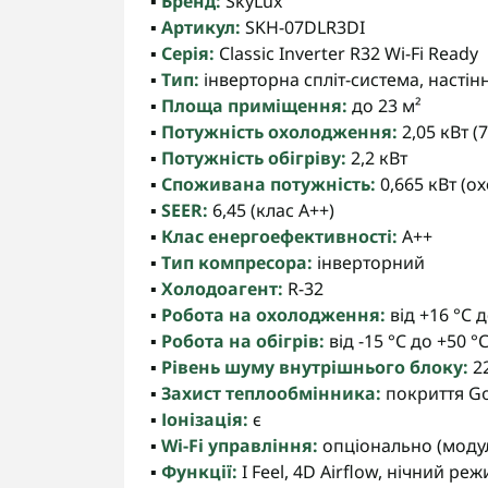
▪️
Бренд:
SkyLux
▪️
Артикул:
SKH-07DLR3DI
▪️
Серія:
Classic Inverter R32 Wi-Fi Ready
▪️
Тип:
інверторна спліт-система, насті
▪️
Площа приміщення:
до 23 м²
▪️
Потужність охолодження:
2,05 кВт (
▪️
Потужність обігріву:
2,2 кВт
▪️
Споживана потужність:
0,665 кВт (ох
▪️
SEER:
6,45 (клас A++)
▪️
Клас енергоефективності:
A++
▪️
Тип компресора:
інверторний
▪️
Холодоагент:
R-32
▪️
Робота на охолодження:
від +16 °C д
▪️
Робота на обігрів:
від -15 °C до +50 °
▪️
Рівень шуму внутрішнього блоку:
22
▪️
Захист теплообмінника:
покриття Go
▪️
Іонізація:
є
▪️
Wi-Fi управління:
опціонально (модул
▪️
Функції:
I Feel, 4D Airflow, нічний 