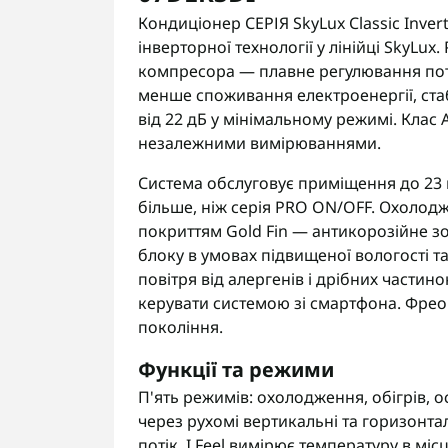
Кондиціонер СЕРІЯ SkyLux Classic Inve
інверторної технології у лінійці SkyLux.
компресора — плавне регулювання поту
менше споживання електроенергії, ста
від 22 дБ у мінімальному режимі. Клас 
незалежними вимірюваннями.
Система обслуговує приміщення до 23 м²
більше, ніж серія PRO ON/OFF. Охолодж
покриттям Gold Fin — антикорозійне з
блоку в умовах підвищеної вологості т
повітря від алергенів і дрібних частин
керувати системою зі смартфона. Фрео
покоління.
Функції та режими
П'ять режимів: охолодження, обігрів, ос
через рухомі вертикальні та горизонта
потік. I Feel вимірює температуру в м