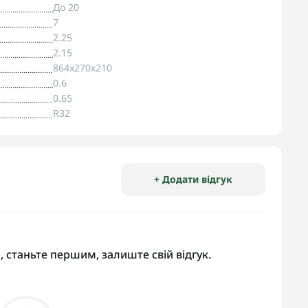
До 20
7
2.25
2.15
864x270x210
0.6
0.65
R32
+ Додати відгук
, станьте першим, залиште свій відгук.