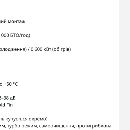
нний монтаж
7 000 БТО/год)
олодження) / 0,600 кВт (обігрів)
о +50 °C
C
–38 дБ
ld Fin
ь купується окремо)
режим, турбо режим, самоочищення, протигрибкова