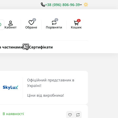
+38 (096) 806-96-39
0
0
0
Обране
Порівняти
Кабінет
Кошик
ки
ичні
а частинами
Сертифікати
Офіційний представник в
Україні!
Ціни від виробника!
В наявності