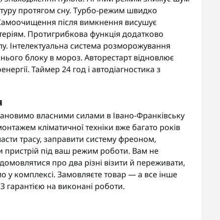
атуру протягом сну. Турбо-режим швидко
. Самоочищення після вимкнення висушує
актеріям. Протигрибкова функція додатково
лу. Інтелектуальна система розморожування
нього блоку в мороз. Авторестарт відновлює
нергії. Таймер 24 год і автодіагностика з
я
тановимо власними силами в Івано-Франківську
онтажем кліматичної техніки вже багато років
асти трасу, заправити систему фреоном,
и пристрій під ваш режим роботи. Вам не
омовлятися про два різні візити й переживати,
мо у комплексі. Замовляєте товар — а все інше
 З гарантією на виконані роботи.