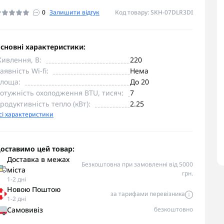
0
Залишити відгук
Код товару: SKH-07DLR3DI
сновні характеристики:
ивлення, В:
220
аявність Wi-fi:
Нема
лоща:
До 20
отужність охолодження BTU, тисяч:
7
родуктивність тепло (кВт):
2.25
сі характеристики
оставимо цей товар:
Доставка в межах
Безкоштовна при замовленні від 5000
міста
грн.
1-2 дні
Новою Поштою
за тарифами перевізника
1-2 дні
Самовивіз
безкоштовно