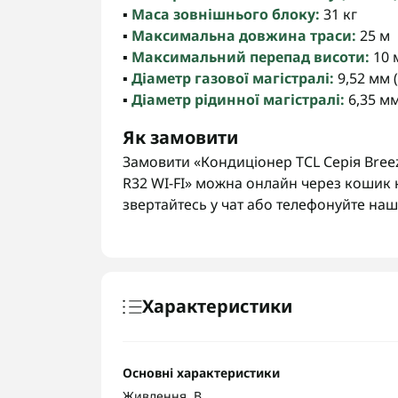
▪️
Маса зовнішнього блоку:
31 кг
▪️
Максимальна довжина траси:
25 м
▪️
Максимальний перепад висоти:
10 
▪️
Діаметр газової магістралі:
9,52 мм (
▪️
Діаметр рідинної магістралі:
6,35 мм
Як замовити
Замовити «Кондиціонер TCL Серія Bree
R32 WI-FI» можна онлайн через кошик н
звертайтесь у чат або телефонуйте н
Характеристики
Основні характеристики
Живлення, В