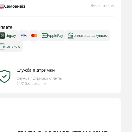
Самовивіз
безкоштовно
плата
Liqpay
ApplePay
оплата за рахунком
готівкою
Служба підтримки
Служба підтримки клієнтів
24/7 без вихідних