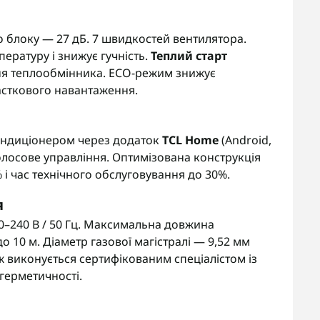
 блоку — 27 дБ. 7 швидкостей вентилятора.
ературу і знижує гучність.
Теплий старт
ння теплообмінника. ECO-режим знижує
асткового навантаження.
кондиціонером через додаток
TCL Home
(Android,
голосове управління. Оптимізована конструкція
 і час технічного обслуговування до 30%.
я
–240 В / 50 Гц. Максимальна довжина
 10 м. Діаметр газової магістралі — 9,52 мм
таж виконується сертифікованим спеціалістом із
герметичності.