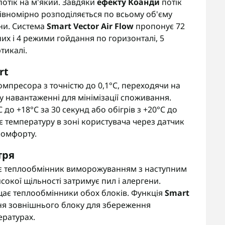
отік на м'який. Завдяки
ефекту Коанди
потік
 рівномірно розподіляється по всьому об'єму
ни. Система
Smart Vector Air Flow
пропонує 72
них і 4 режими гойдання по горизонталі, 5
тикалі.
rt
омпресора з точністю до 0,1°C, переходячи на
 навантаженні для мінімізації споживання.
 до +18°C за 30 секунд або обігрів з +20°C до
є температуру в зоні користувача через датчик
комфорту.
тря
ує теплообмінник виморожуванням з наступним
исокої щільності затримує пил і алергени.
ає теплообмінники обох блоків. Функція
Smart
я зовнішнього блоку для збереження
ратурах.