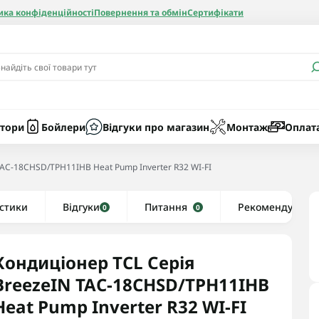
ика конфіденційності
Повернення та обмін
Сертифікати
и
Бачки
Котли газові
Засоби очист
бойлерів
Насоси
Котли електр
Картриджі
тори
Бойлери
Відгуки про магазин
Монтаж
Оплат
Колби
TAC-18CHSD/TPH11IHB Heat Pump Inverter R32 WI-FI
нієві
стики
Відгуки
Рушникосушки водяні
Питання
Рекомендуємо
0
0
алеві
Рушникосушки електричні
ві
Тени та комплектуючі
Кондиціонер TCL Серія
BreezeIN TAC-18CHSD/TPH11IHB
Heat Pump Inverter R32 WI-FI