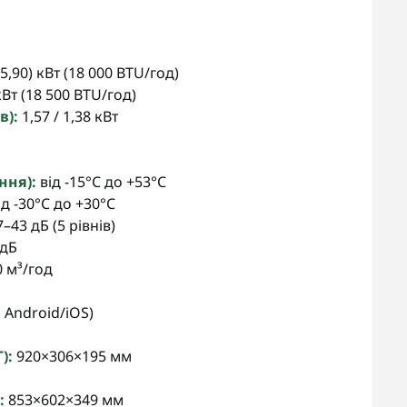
–5,90) кВт (18 000 BTU/год)
кВт (18 500 BTU/год)
в):
1,57 / 1,38 кВт
ння):
від -15°C до +53°C
д -30°C до +30°C
–43 дБ (5 рівнів)
 дБ
0 м³/год
 Android/iOS)
):
920×306×195 мм
:
853×602×349 мм