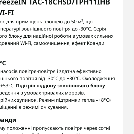
BreezeIN TAC-18CHSD/TPH11IHB
I-FI
ос для приміщень площею до 50 м², що
пературі зовнішнього повітря до -30°C. Серія
ого блоку для надійної роботи в умовах сильних
будований Wi-Fi, самоочищення, ефект Коанди.
°C
насосів повітря-повітря і здатна ефективно
шнього повітря від -30°C до +30°C. Охолодження
 +53°C.
Підігрів піддону зовнішнього блоку
едення в умовах тривалих морозів,
арійних зупинок. Режим підтримки тепла «+8°C»
міщенні в режимі очікування.
оанди
му положенні пропускають повітря через сотні