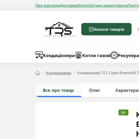
Про магазин
Доставка
Оплата
Угода користувача
Політ
Каталог товарів
Бойлери
Лічильники вод
Запчастини до 
Шланги
Кондиціонери
Котли газові
Рекупера
Кондиціонери
Кондиціонер TCL Серія BreezeIN 
Все про товар
Опис
Радіатори алюмі
Характери
Радіатори бімет
Радіатори стале
Хіт