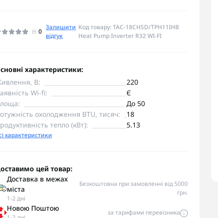
Залишити
Код товару: TAC-18CHSD/TPH11IHB
0
відгук
Heat Pump Inverter R32 WI-FI
сновні характеристики:
ивлення, В:
220
аявність Wi-fi:
Є
лоща:
До 50
отужність охолодження BTU, тисяч:
18
родуктивність тепло (кВт):
5.13
сі характеристики
оставимо цей товар:
Доставка в межах
Безкоштовна при замовленні від 5000
міста
грн.
1-2 дні
Новою Поштою
за тарифами перевізника
1-2 дні