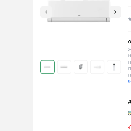
О
Ж
Н
П
П
П
В
Д