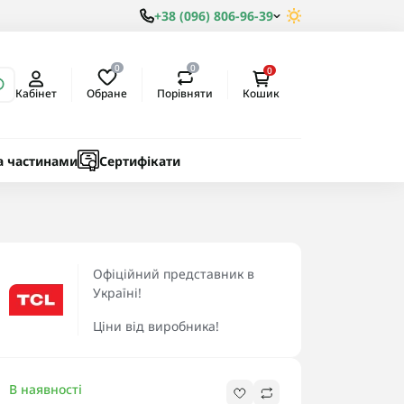
+38 (096) 806-96-39
0
0
0
Обране
Порівняти
Кабінет
Кошик
ки
ичні
а частинами
Сертифікати
Офіційний представник в
Україні!
Ціни від виробника!
В наявності