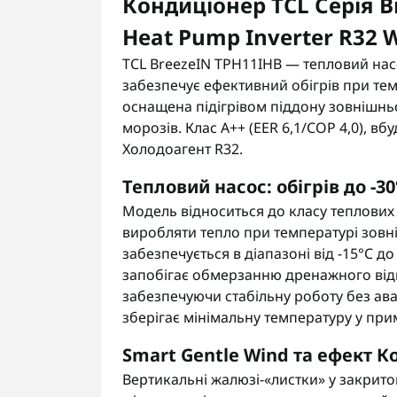
Кондиціонер TCL Серія 
Heat Pump Inverter R32 W
TCL BreezeIN TPH11IHB — тепловий нас
забезпечує ефективний обігрів при тем
оснащена підігрівом піддону зовнішнь
морозів. Клас A++ (EER 6,1/COP 4,0), в
Холодоагент R32.
Тепловий насос: обігрів до -30
Модель відноситься до класу теплових 
виробляти тепло при температурі зовні
забезпечується в діапазоні від -15°C до
запобігає обмерзанню дренажного відв
забезпечуючи стабільну роботу без ав
зберігає мінімальну температуру у при
Smart Gentle Wind та ефект К
Вертикальні жалюзі-«листки» у закрито