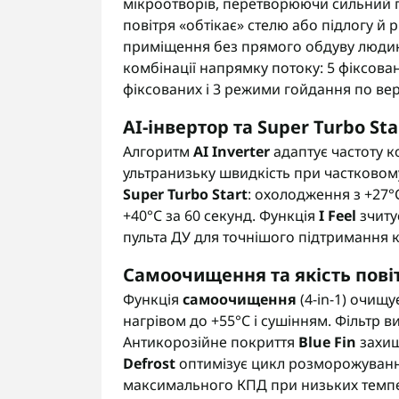
мікроотворів, перетворюючи сильний п
повітря «обтікає» стелю або підлогу й
приміщення без прямого обдуву люди
комбінації напрямку потоку: 5 фіксова
фіксованих і 3 режими гойдання по вер
AI-інвертор та Super Turbo Sta
Алгоритм
AI Inverter
адаптує частоту к
ультранизьку швидкість при частковому
Super Turbo Start
: охолодження з +27°C
+40°C за 60 секунд. Функція
I Feel
зчиту
пульта ДУ для точнішого підтримання 
Самоочищення та якість пові
Функція
самоочищення
(4-in-1) очищ
нагрівом до +55°C і сушінням. Фільтр в
Антикорозійне покриття
Blue Fin
захищ
Defrost
оптимізує цикл розморожуванн
максимального КПД при низьких темпе