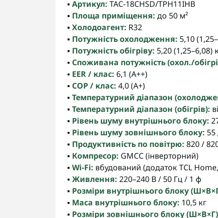
▪️
Артикул:
TAC-18CHSD/TPH11IHB
▪️
Площа приміщення:
до 50 м²
▪️
Холодоагент:
R32
▪️
Потужність охолодження:
5,10 (1,25
▪️
Потужність обігріву:
5,20 (1,25–6,08) 
▪️
Споживана потужність (охол./обігрі
▪️
EER / клас:
6,1 (A++)
▪️
COP / клас:
4,0 (A+)
▪️
Температурний діапазон (охолодже
▪️
Температурний діапазон (обігрів):
ві
▪️
Рівень шуму внутрішнього блоку:
27
▪️
Рівень шуму зовнішнього блоку:
55
▪️
Продуктивність по повітрю:
820 / 82
▪️
Компресор:
GMCC (інверторний)
▪️
Wi-Fi:
вбудований (додаток TCL Home,
▪️
Живлення:
220–240 В / 50 Гц / 1 ф
▪️
Розміри внутрішнього блоку (Ш×В×Г
▪️
Маса внутрішнього блоку:
10,5 кг
▪️
Розміри зовнішнього блоку (Ш×В×Г)