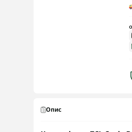
О
Опис