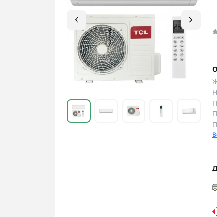
О
Ж
Н
П
П
П
В
Д