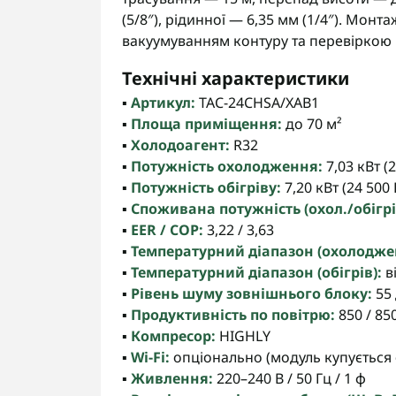
(5/8″), рідинної — 6,35 мм (1/4″). Мон
вакуумуванням контуру та перевіркою 
Технічні характеристики
▪️
Артикул:
TAC-24CHSA/XAB1
▪️
Площа приміщення:
до 70 м²
▪️
Холодоагент:
R32
▪️
Потужність охолодження:
7,03 кВт (
▪️
Потужність обігріву:
7,20 кВт (24 500
▪️
Споживана потужність (охол./обігрі
▪️
EER / COP:
3,22 / 3,63
▪️
Температурний діапазон (охолодже
▪️
Температурний діапазон (обігрів):
ві
▪️
Рівень шуму зовнішнього блоку:
55
▪️
Продуктивність по повітрю:
850 / 85
▪️
Компресор:
HIGHLY
▪️
Wi-Fi:
опціонально (модуль купується
▪️
Живлення:
220–240 В / 50 Гц / 1 ф