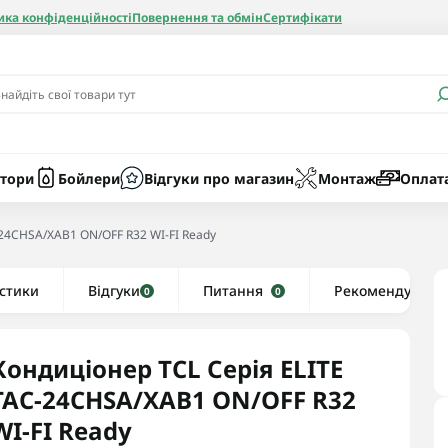
ика конфіденційності
Повернення та обмін
Сертифікати
и
Бачки
Котли газові
Засоби очист
бойлерів
Насоси
Котли електр
Картриджі
тори
Бойлери
Відгуки про магазин
Монтаж
Оплат
Колби
-24CHSA/XAB1 ON/OFF R32 WI-FI Ready
нієві
стики
Відгуки
Рушникосушки водяні
Питання
Рекомендуємо
0
0
алеві
Рушникосушки електричні
ві
Тени та комплектуючі
Кондиціонер TCL Серія ELITE
TAC-24CHSA/XAB1 ON/OFF R32
WI-FI Ready