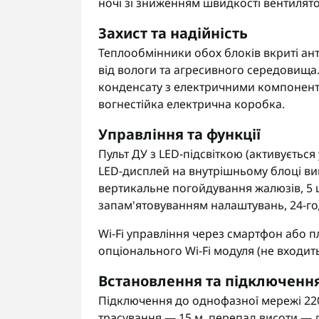
ночі зі зниженням швидкості вентилят
Захист та надійність
Теплообмінники обох блоків вкриті а
від вологи та агресивного середовища
конденсату з електричними компонент
вогнестійка електрична коробка.
Управління та функції
Пульт ДУ з LED-підсвіткою (активуєтьс
LED-дисплей на внутрішньому блоці вим
вертикальне погойдування жалюзів, 5 
запам'ятовуванням налаштувань, 24-г
Wi-Fi управління через смартфон або 
опціонального Wi-Fi модуля (не входит
Встановлення та підключенн
Підключення до однофазної мережі 220
трасування — 15 м, перепад висоти — до