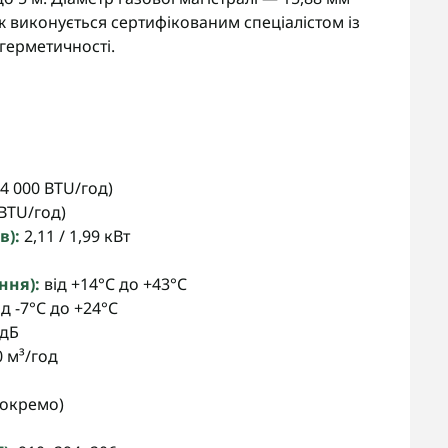
таж виконується сертифікованим спеціалістом із
герметичності.
24 000 BTU/год)
 BTU/год)
в):
2,11 / 1,99 кВт
ння):
від +14°C до +43°C
д -7°C до +24°C
 дБ
0 м³/год
 окремо)