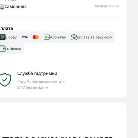
Самовивіз
безкоштовно
плата
Liqpay
ApplePay
оплата за рахунком
готівкою
Служба підтримки
Служба підтримки клієнтів
24/7 без вихідних