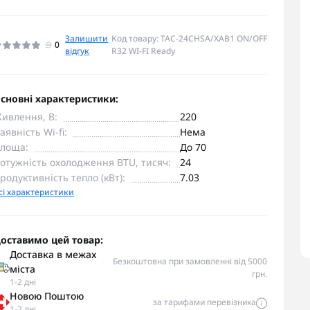
Залишити
Код товару: TAC-24CHSA/XAB1 ON/OFF
0
відгук
R32 WI-FI Ready
сновні характеристики:
ивлення, В:
220
аявність Wi-fi:
Нема
лоща:
До 70
отужність охолодження BTU, тисяч:
24
родуктивність тепло (кВт):
7.03
сі характеристики
оставимо цей товар:
Доставка в межах
Безкоштовна при замовленні від 5000
міста
грн.
1-2 дні
Новою Поштою
за тарифами перевізника
1-2 дні