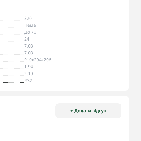
220
Нема
До 70
24
7.03
7.03
910х294х206
1.94
2.19
R32
+ Додати відгук