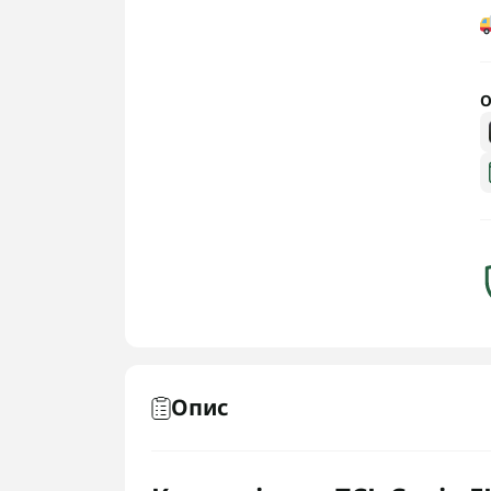
О
Опис