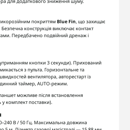
ора для додаткового зниження шуму.
нтикорозійним покриттям
Blue Fin
, що захищає
. Безпечна конструкція виключає контакт
ами. Передбачено подвійний дренаж і
я утриманням кнопки 3 секунди). Прихований
икається з пульта. Горизонтальне та
швидкостей вентилятора, авторестарт із
одинний таймер, AUTO-режим.
планшет можливе після встановлення
ь у комплект поставки).
я
–240 В / 50 Гц. Максимальна довжина
 5 м. Діаметр газової магістралі — 15,88 мм