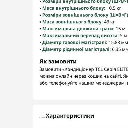
▪️
Розміри внутрішнього блоку (Ш×В×Г
▪️
Маса внутрішнього блоку:
10,5 кг
▪️
Розміри зовнішнього блоку (Ш×В×Г)
▪️
Маса зовнішнього блоку:
43 кг
▪️
Максимальна довжина траси:
15 м
▪️
Максимальний перепад висоти:
5 м
▪️
Діаметр газової магістралі:
15,88 мм 
▪️
Діаметр рідинної магістралі:
6,35 мм
Як замовити
Замовити «Кондиціонер TCL Серія ELIT
можна онлайн через кошик на сайті. Як
або телефонуйте нашим менеджерам, 
Характеристики