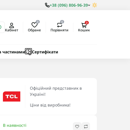
+38 (096) 806-96-39
0
0
0
Обране
Порівняти
Кабінет
Кошик
ки
ичні
а частинами
Сертифікати
Офіційний представник в
Україні!
Ціни від виробника!
В наявності