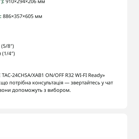
):
910×294×206 мм
:
886×357×605 мм
(5/8″)
 (1/4″)
E TAC-24CHSA/XAB1 ON/OFF R32 WI-FI Ready»
що потрібна консультація — звертайтесь у чат
вони допоможуть з вибором.