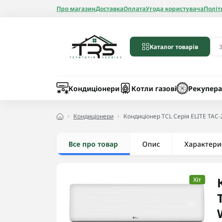
Про магазин
Доставка
Оплата
Угода користувача
Політ
Каталог товарів
Бойлери
Лічильники вод
Запчастини до 
Шланги
Кондиціонери
Котли газові
Рекупера
Кондиціонери
Кондиціонер TCL Серія ELITE TAC
Все про товар
Опис
Радіатори алюмі
Характери
Радіатори бімет
Радіатори стале
Хіт