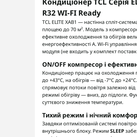
Кондиціонер TCL Серія 
R32 WI-FI Ready
TCL ELITE XAB1 — настінна спліт-систе
площею до 70 м². Модель з компресоро
ефективне охолодження та обігрів вел
енергоефективності A. Wi-Fi управлін
модуля (не входить у комплект поставк
ON/OFF компресор і ефектив
Кондиціонер працює на охолодження пр
до +43°C, на обігрів — від -7°C до +24°C
спрямовує потоки повітря залежно від
режимі обігріву — вниз, до підлоги. Ф
суттєвого зниження температури.
Тихий режим і нічний комфо
Завдяки оптимізованій системі повітро
внутрішнього блоку. Режим
SLEEP
забе