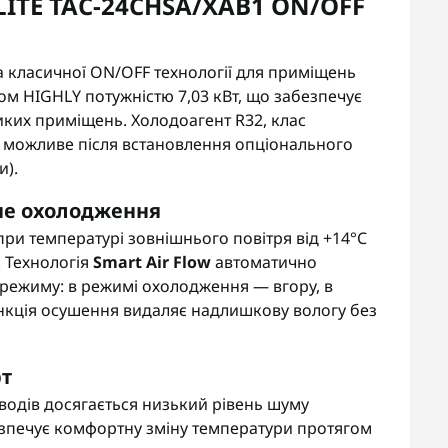
ELITE TAC-24CHSA/XAB1 ON/OFF
ма класичної ON/OFF технології для приміщень
м HIGHLY потужністю 7,03 кВт, що забезпечує
иких приміщень. Холодоагент R32, клас
ня можливе після встановлення опціонального
и).
не охолодження
и температурі зовнішнього повітря від +14°C
. Технологія
Smart Air Flow
автоматично
 режиму: в режимі охолодження — вгору, в
ункція осушення видаляє надлишкову вологу без
рт
водів досягається низький рівень шуму
зпечує комфортну зміну температури протягом