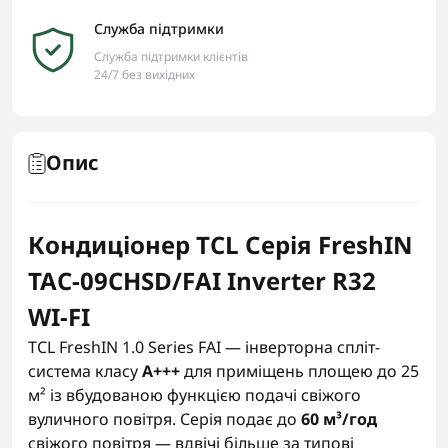
Служба підтримки
Служба підтримки клієнтів
24/7 без вихідних
Опис
Кондиціонер TCL Серія FreshIN
TAC-09CHSD/FAI Inverter R32
WI-FI
TCL FreshIN 1.0 Series FAI — інверторна спліт-
система класу
A+++
для приміщень площею до 25
м² із вбудованою функцією подачі свіжого
вуличного повітря. Серія подає до
60 м³/год
свіжого повітря — вдвічі більше за типові