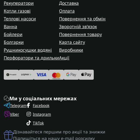
Рекуператори
Доставка
Котли газові
Оплата
Теплові насоси
Повернення та обмін
Ванна
Зворотній зв’язок
Бойлери
Повернення товару
Болгарки
Карта сайту
Рушникосушки водяні
Виробники
Перфоратори та дрильки
Акції
Ми у соціальних мережах
Telegram
Facebook
Viber
Instagram
TikTok
Дізнавайтеся першим про акції та знижки
Підпишіться на нашу e-mail розсилку