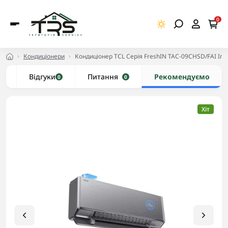
0
Кондиціонери
Кондиціонер TCL Серія FreshIN TAC-09CHSD/FAI Inve
и
Відгуки
Питання
Рекомендуємо
0
0
Хіт