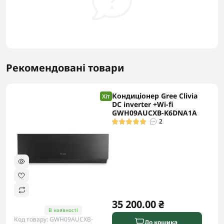
Рекомендовані товари
Кондиціонер Gree Clivia
Хіт
DC inverter +Wi-fi
GWH09AUCXB-K6DNA1A
2
35 200.00 ₴
В наявності
Код товару: GWH09AUCXB-
До кошика