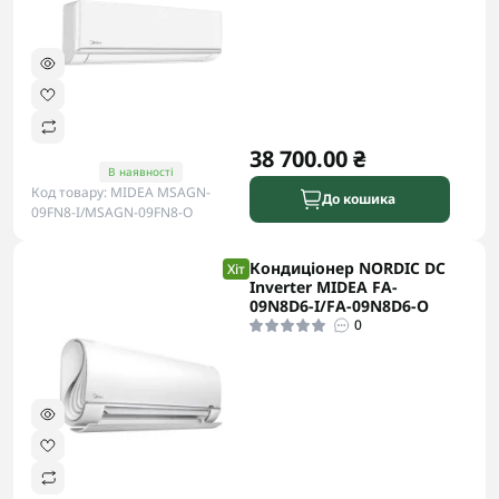
38 700.00 ₴
В наявності
Код товару: MIDEA MSAGN-
До кошика
09FN8-I/MSAGN-09FN8-O
Кондиціонер NORDIC DC
Хіт
Inverter MIDEA FA-
09N8D6-I/FA-09N8D6-O
0