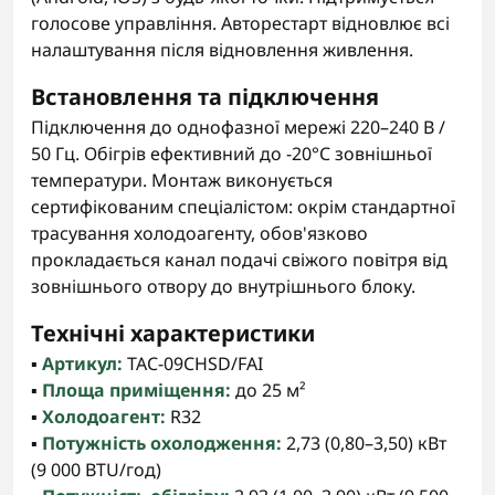
голосове управління. Авторестарт відновлює всі
налаштування після відновлення живлення.
Встановлення та підключення
Підключення до однофазної мережі 220–240 В /
50 Гц. Обігрів ефективний до -20°C зовнішньої
температури. Монтаж виконується
сертифікованим спеціалістом: окрім стандартної
трасування холодоагенту, обов'язково
прокладається канал подачі свіжого повітря від
зовнішнього отвору до внутрішнього блоку.
Технічні характеристики
▪️
Артикул:
TAC-09CHSD/FAI
▪️
Площа приміщення:
до 25 м²
▪️
Холодоагент:
R32
▪️
Потужність охолодження:
2,73 (0,80–3,50) кВт
(9 000 BTU/год)