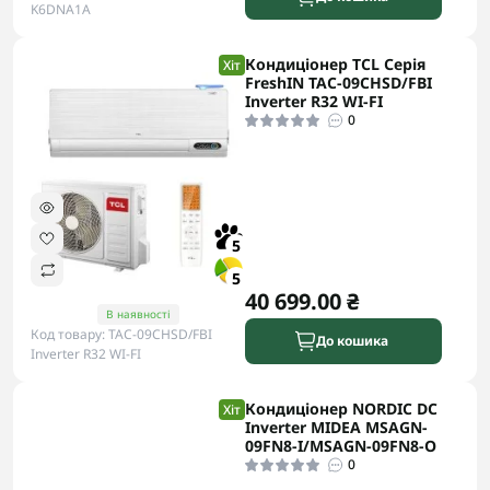
K6DNA1A
Кондиціонер TCL Серія
Хіт
FreshIN TAC-09CHSD/FBI
Inverter R32 WI-FI
0
5
5
40 699.00 ₴
В наявності
Код товару: TAC-09CHSD/FBI
До кошика
Inverter R32 WI-FI
Кондиціонер NORDIC DC
Хіт
Inverter MIDEA MSAGN-
09FN8-I/MSAGN-09FN8-O
0