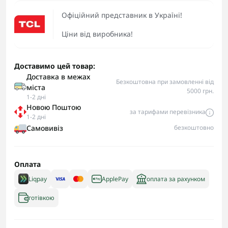
Офіційний представник в Україні!
Ціни від виробника!
Доставимо цей товар:
Доставка в межах
Безкоштовна при замовленні від
міста
5000 грн.
1-2 дні
Новою Поштою
за тарифами перевізника
1-2 дні
Самовивіз
безкоштовно
Оплата
Liqpay
ApplePay
оплата за рахунком
готівкою