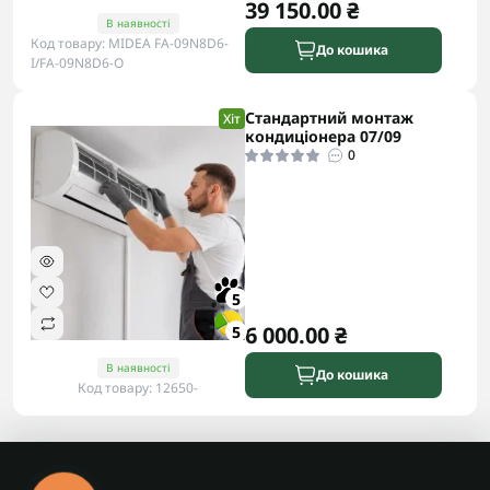
39 150.00 ₴
В наявності
Код товару: MIDEA FA-09N8D6-
До кошика
I/FA-09N8D6-O
Стандартний монтаж
Хіт
кондиціонера 07/09
0
5
6 000.00 ₴
5
В наявності
До кошика
Код товару: 12650-