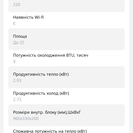
220
Наявність Wi-fi
Є
Площа
До 25
Потужність охолодження BTU, тисяч
9
Продуктивність тепло (кВт)
2.93
Продуктивність холод (кВт)
2.73
Розміри внутр. блоку (мм),ШхВхГ
960х330х200
Споживча потужність на тепло (кВт)