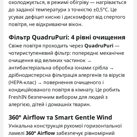
охолоджується, в режимі обігріву — нагрівається
до заданої температури з точністю ±0,5°C. Це
усуває дефіцит кисню і дискомфорт від спертого
повітря, не відкриваючи вікон.
Фільтр QuadruPuri: 4 рівні очищення
Свіже повітря проходить через
QuadruPuri
—
чотириступеневий фільтр: попереднє механічне
очищення від великих частинок →
антибактеріальна обробка іонами срібла →
дрібнодисперсна фільтрація алергенів та вірусів
(HEPA-клас) → повернення очищеного і
кондиційованого повітря в кімнату. Це робить
FreshIN безпечним вибором для людей з
алергією, дітей і домашніх тварин.
360° Airflow та Smart Gentle Wind
Унікальна конструкція рухомої горизонтальної
ламелі
360° Airflow
забезпечує рівномірний