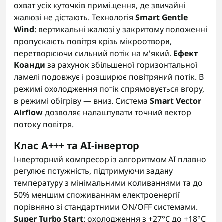
охват усіх куточків приміщення, де звичайні
жалюзі не дістають. Технологія
Smart Gentle
Wind
: вертикальні жалюзі у закритому положенні
пропускають повітря крізь мікроотвори,
перетворюючи сильний потік на м'який.
Ефект
Коанди
за рахунок збільшеної горизонтальної
ламелі подовжує і розширює повітряний потік. В
режимі охолодження потік спрямовується вгору,
в режимі обігріву — вниз. Система
Smart Vector
Airflow
дозволяє налаштувати точний вектор
потоку повітря.
Клас A+++ та AI-інвертор
Інверторний компресор із алгоритмом AI плавно
регулює потужність, підтримуючи задану
температуру з мінімальними коливаннями та до
50% меншим споживанням електроенергії
порівняно зі стандартними ON/OFF системами.
Super Turbo Start
: охолодження з +27°C до +18°C