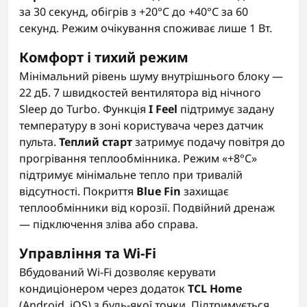
за 30 секунд, обігрів з +20°C до +40°C за 60
секунд. Режим очікування споживає лише 1 Вт.
Комфорт і тихий режим
Мінімальний рівень шуму внутрішнього блоку —
22 дБ. 7 швидкостей вентилятора від нічного
Sleep до Turbo. Функція
I Feel
підтримує задану
температуру в зоні користувача через датчик
пульта.
Теплий старт
затримує подачу повітря до
прогрівання теплообмінника. Режим «+8°C»
підтримує мінімальне тепло при тривалій
відсутності. Покриття
Blue Fin
захищає
теплообмінники від корозії. Подвійний дренаж
— підключення зліва або справа.
Управління та Wi-Fi
Вбудований Wi-Fi дозволяє керувати
кондиціонером через додаток
TCL Home
(Android, iOS) з будь-якої точки. Підтримується