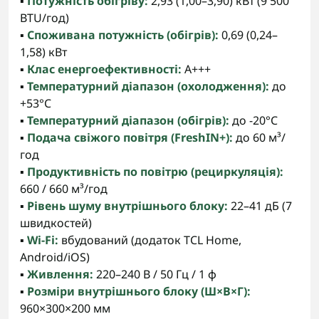
▪️
Потужність обігріву:
2,93 (1,00–3,90) кВт (9 500
BTU/год)
▪️
Споживана потужність (обігрів):
0,69 (0,24–
1,58) кВт
▪️
Клас енергоефективності:
A+++
▪️
Температурний діапазон (охолодження):
до
+53°C
▪️
Температурний діапазон (обігрів):
до -20°C
▪️
Подача свіжого повітря (FreshIN+):
до 60 м³/
год
▪️
Продуктивність по повітрю (рециркуляція):
660 / 660 м³/год
▪️
Рівень шуму внутрішнього блоку:
22–41 дБ (7
швидкостей)
▪️
Wi-Fi:
вбудований (додаток TCL Home,
Android/iOS)
▪️
Живлення:
220–240 В / 50 Гц / 1 ф
▪️
Розміри внутрішнього блоку (Ш×В×Г):
960×300×200 мм