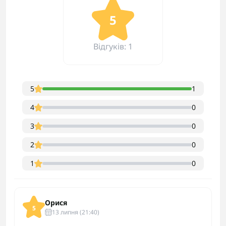
5
Відгуків: 1
5
1
4
0
3
0
2
0
1
0
Орися
5
13 липня (21:40)