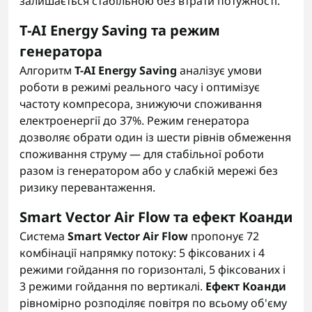
залишається стабільною без втрати потужності.
T-AI Energy Saving та режим
генератора
Алгоритм
T-AI Energy Saving
аналізує умови
роботи в режимі реального часу і оптимізує
частоту компресора, знижуючи споживання
електроенергії до 37%. Режим генератора
дозволяє обрати один із шести рівнів обмеження
споживання струму — для стабільної роботи
разом із генератором або у слабкій мережі без
ризику перевантаження.
Smart Vector Air Flow та ефект Коанди
Система
Smart Vector Air Flow
пропонує 72
комбінації напрямку потоку: 5 фіксованих і 4
режими гойдання по горизонталі, 5 фіксованих і
3 режими гойдання по вертикалі.
Ефект Коанди
рівномірно розподіляє повітря по всьому об'єму