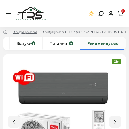
0
Кондиціонери
Кондиціонер TCL Серія SaveIN TAC-12CHSD/ZG41IHB 
и
Відгуки
Питання
Рекомендуємо
1
0
Хіт