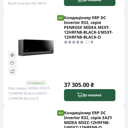
Black Inverter R32 WI-FI
Кондиціонер ERP DC
Хіт
Inverter R32, серія
PENROSE MIDEA MSXT-
12HRFN8-BLACK-I/MSXT-
12HRFN8-BLACK-O
0
В наявності
37 305.00 ₴
Код товару: MIDEA MSXT-
12HRFN8-BLACK-I/MSXT-
До кошика
12HRFN8-BLACK-O
Кондиціонер ERP DC
Хіт
Inverter R32, серія EAZY
MIDEA MSEZ-12HRFN8-
I/MSEZ-12HRFN8-O