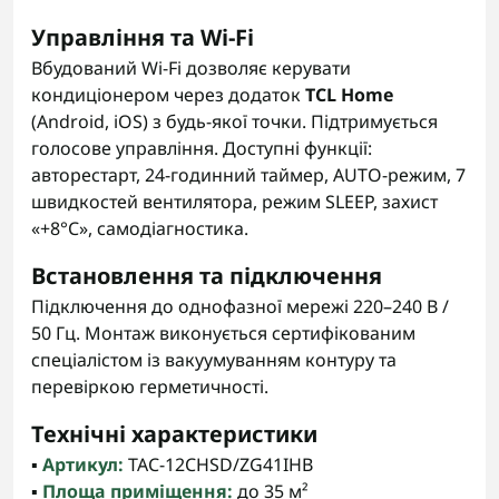
Управління та Wi-Fi
Вбудований Wi-Fi дозволяє керувати
кондиціонером через додаток
TCL Home
(Android, iOS) з будь-якої точки. Підтримується
голосове управління. Доступні функції:
авторестарт, 24-годинний таймер, AUTO-режим, 7
швидкостей вентилятора, режим SLEEP, захист
«+8°C», самодіагностика.
Встановлення та підключення
Підключення до однофазної мережі 220–240 В /
50 Гц. Монтаж виконується сертифікованим
спеціалістом із вакуумуванням контуру та
перевіркою герметичності.
Технічні характеристики
▪️
Артикул:
TAC-12CHSD/ZG41IHB
▪️
Площа приміщення:
до 35 м²