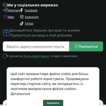
Ми у соціальних мережах
Telegram
Facebook
Viber
Instagram
TikTok
Дізнавайтеся першим про акції та знижки
Підпишіться на нашу e-mail розсилку
Підпишіться
Я прочитав
Угода користувача
і згоден з вимогами
Цей сайт використовує файли cookie для більш
Працює на OpenCart
комфортної роботи користувача. Продовжуючи
Територія Сервісу © 2026
перегляд сторінок сайту, ви погоджуєтесь із
політикою використання файлів cookies.
Детальніше
Прийняти
0
0