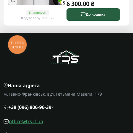
6 300.00 ₴
5
В наявності
До кошика
Код товару: 12652-
КНОПКА
ЗВ'ЯЗКУ
Наша адреса
м. Івано-Франківськ, вул. Гетьмана Мазепи, 179
+38 (096) 806-96-39
office@trs.if.ua