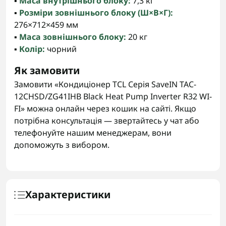
▪️
Маса внутрішнього блоку:
7,3 кг
▪️
Розміри зовнішнього блоку (Ш×В×Г):
276×712×459 мм
▪️
Маса зовнішнього блоку:
20 кг
▪️
Колір:
чорний
Як замовити
Замовити «Кондиціонер TCL Серія SaveIN TAC-
12CHSD/ZG41IHB Black Heat Pump Inverter R32 WI-
FI» можна онлайн через кошик на сайті. Якщо
потрібна консультація — звертайтесь у чат або
телефонуйте нашим менеджерам, вони
допоможуть з вибором.
Характеристики