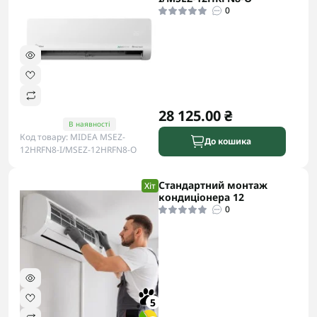
0
28 125.00 ₴
В наявності
Код товару: MIDEA MSEZ-
До кошика
12HRFN8-I/MSEZ-12HRFN8-O
Стандартний монтаж
Хіт
кондиціонера 12
0
5