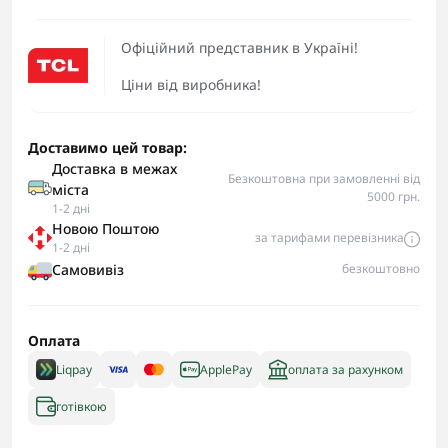
Офіційний представник в Україні!
Ціни від виробника!
Доставимо цей товар:
Доставка в межах
Безкоштовна при замовленні від
міста
5000 грн.
1-2 дні
Новою Поштою
за тарифами перевізника
1-2 дні
Самовивіз
безкоштовно
Оплата
Liqpay
ApplePay
оплата за рахунком
готівкою