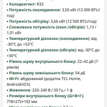
▪️
Холодоагент:
R32
▪️
Потужність охолодження:
3,50 кВт (12 000 BTU/
год)
▪️
Потужність обігріву:
3,66 кВт (12 500 BTU/год)
▪️
Споживана потужність (охол./обігрів):
1,13 /
1,01 кВт
▪️
Температурний діапазон (охолодження):
від
-30°C до +53°C
▪️
Температурний діапазон (обігрів):
від -30°C до
+30°C
▪️
Рівень шуму внутрішнього блоку:
22–42 дБ (7
рівнів)
▪️
Рівень шуму зовнішнього блоку:
54 дБ
▪️
Wi-Fi:
вбудований (додаток TCL Home,
Android/iOS)
▪️
Живлення:
220–240 В / 50 Гц / 1 ф
▪️
Розміри внутрішнього блоку (Ш×В×Г):
778×272×192 мм