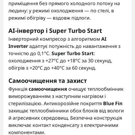
приміщення без прямого холодного потоку на
людину: у режимі охолодження — по стелі, в
режимі обігріву — вздовж підлоги.
AI-інвертор і Super Turbo Start
Інверторний компресор з алгоритмом
AI
Inverter
адаптує потужність до навантаження з
точністю до 0,1°C.
Super Turbo Start
:
охолодження з +27°C до +18°C за 30 секунд,
обігрів з +20°C до +40°C за 60 секунд.
Самоочищення та захист
Функція
самоочищення
очищує теплообмінник
виморожуванням з наступним нагрівом і
стерилізацією. Антикорозійне покриття
Blue Fin
захищає теплообмінники обох блоків від вологи
й агресивних середовищ. Безпечна конструкція
виключає контакт конденсату з електричними
компонентами.