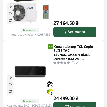
27 164.50 ₴
В наявності
До кошика
Код товару: ASW-H12HER3DI
Кондиціонер TCL Серія
Хіт
ELITE TAC-
12CHSD/XA82IN Black
Inverter R32 WI-FI
0
5
5
24 499.00 ₴
В наявності
Код товару: TAC-12CHSD/XA82IN
До кошика