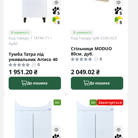
5
5
5
5
В наявності
В наявності
Код товару: Т ТАТРА Т1 /
Код товару: ШФ S590-023
Ар40
Стільниця MODUO
80см. дуб.
Тумба Татра під
умивальник Arteco 40
0
0
1 951.20 ₴
2 049.02 ₴
До кошика
До кошика
Хіт
Хіт
Закінчується