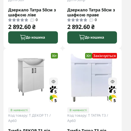
Дзеркало Татра 50см з
Дзеркало Татра 50см з
шафкою ліве
шафкою праве
0
0
2 892.60 ₴
2 892.60 ₴
До кошика
До кошика
Хіт
Хіт
Закінчується
5
5
5
5
В наявності
В наявності
Код товару: Т ДЕКОР Т1 /
Код товару: Т ТАТРА Т3 /
Ар60
Ар60
Тумба ДЕКОР Т1 під
Тумба Татра Т3 під