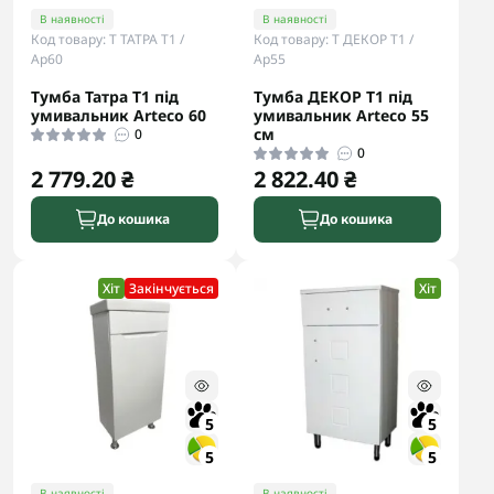
В наявності
В наявності
Код товару: Т ТАТРА Т1 /
Код товару: Т ДЕКОР Т1 /
Ар60
Ар55
Тумба Татра Т1 під
Тумба ДЕКОР Т1 під
умивальник Arteco 60
умивальник Arteco 55
см
0
0
2 779.20 ₴
2 822.40 ₴
До кошика
До кошика
Хіт
Закінчується
Хіт
5
5
5
5
В наявності
В наявності