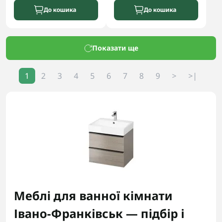
До кошика
До кошика
Показати ще
1
2
3
4
5
6
7
8
9
>
>|
Меблі для ванної кімнати
Івано-Франківськ — підбір і