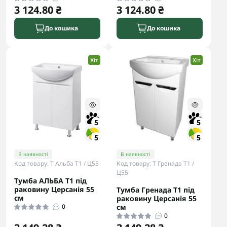
3 124.80 ₴
3 124.80 ₴
До кошика
До кошика
Хіт
Хіт
5
5
5
5
В наявності
В наявності
Код товару: Т Альба Т1 / Ц55
Код товару: Т Гренада Т1 /
Ц55
Тумба АЛЬБА Т1 під
раковину Церсанія 55
Тумба Гренада Т1 під
см
раковину Церсанія 55
0
см
0