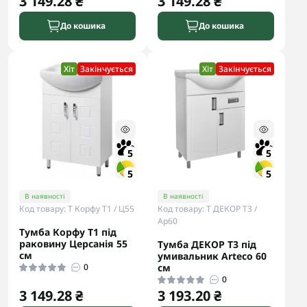
3 149.28 ₴
3 149.28 ₴
До кошика
До кошика
Хіт
Закінчується
Хіт
Закінчується
5
5
5
5
В наявності
В наявності
Код товару: Т Корфу Т1 / Ц55
Код товару: Т ДЕКОР Т3 /
Ар60
Тумба Корфу Т1 під
раковину Церсанія 55
Тумба ДЕКОР Т3 під
см
умивальник Arteco 60
0
см
0
3 149.28 ₴
3 193.20 ₴