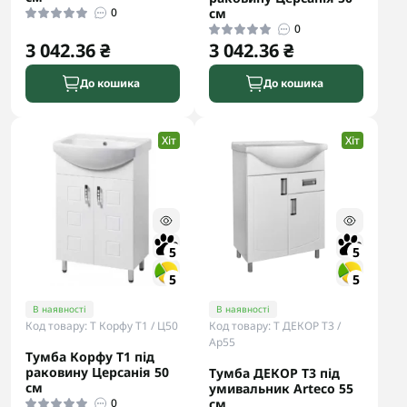
0
см
0
3 042.36 ₴
3 042.36 ₴
До кошика
До кошика
Хіт
Хіт
5
5
5
5
В наявності
В наявності
Код товару: Т Корфу Т1 / Ц50
Код товару: Т ДЕКОР Т3 /
Ар55
Тумба Корфу Т1 під
раковину Церсанія 50
Тумба ДЕКОР Т3 під
см
умивальник Arteco 55
0
см