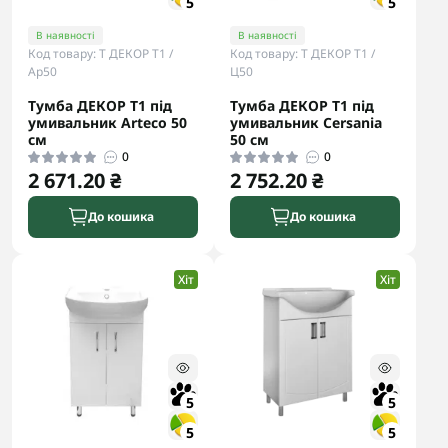
5
5
В наявності
В наявності
Код товару: Т ДЕКОР Т1 /
Код товару: Т ДЕКОР Т1 /
Ар50
Ц50
Тумба ДЕКОР Т1 під
Тумба ДЕКОР Т1 під
умивальник Arteco 50
умивальник Cersania
см
50 см
0
0
2 671.20 ₴
2 752.20 ₴
До кошика
До кошика
Хіт
Хіт
5
5
5
5