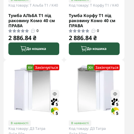
Код товару: Т Альба Т1 / К40
Код товару: Т Корфу Т1 / К40
Тумба АЛЬБА Т1 під
Тумба Корфу Т1 під
раковину Комо 40 см
раковину Комо 40 см
ПРАВА
ПРАВА
0
0
2 886.84 ₴
2 886.84 ₴
До кошика
До кошика
Хіт
Закінчується
Хіт
Закінчується
5
5
5
5
В наявності
В наявності
Код товару: ДЗ Татра
Код товару: ДЗ Татра
Дз1п-50л
Дз1п-50пр