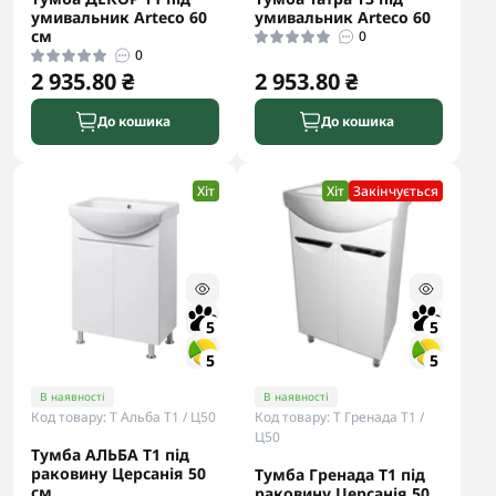
умивальник Arteco 60
умивальник Arteco 60
см
0
0
2 935.80 ₴
2 953.80 ₴
До кошика
До кошика
Хіт
Хіт
Закінчується
5
5
5
5
В наявності
В наявності
Код товару: Т Альба Т1 / Ц50
Код товару: Т Гренада Т1 /
Ц50
Тумба АЛЬБА Т1 під
раковину Церсанія 50
Тумба Гренада Т1 під
см
раковину Церсанія 50