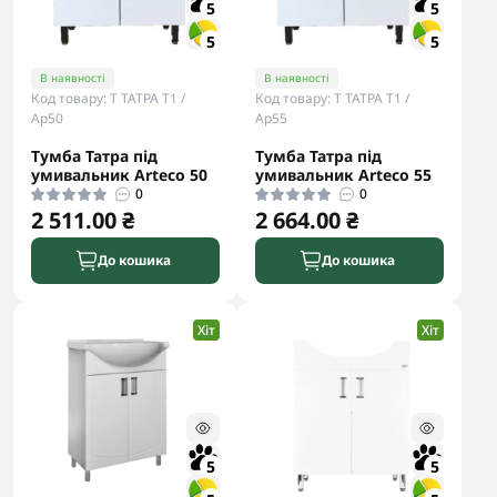
5
5
5
5
В наявності
В наявності
Код товару: Т ТАТРА Т1 /
Код товару: Т ТАТРА Т1 /
Ар50
Ар55
Тумба Татра під
Тумба Татра під
умивальник Arteco 50
умивальник Arteco 55
0
0
2 511.00 ₴
2 664.00 ₴
До кошика
До кошика
Хіт
Хіт
5
5