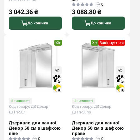
0
3 042.36 ₴
3 088.80 ₴
До кошика
До кошика
Хіт
Хіт
Закінчується
5
5
5
5
В наявності
В наявності
Код товару: ДЗ Декор
Код товару: ДЗ Декор
Дз1п-50л
Дз1п-50пр
Дзеркало для ванної
Дзеркало для ванної
Декор 50 см з шафкою
Декор 50 см з шафкою
ліве
праве
0
0