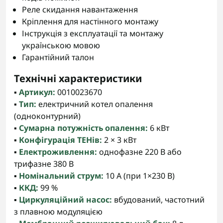
Реле скидання навантаження
Кріплення для настінного монтажу
Інструкція з експлуатації та монтажу
українською мовою
Гарантійний талон
Технічні характеристики
▪️
Артикул:
0010023670
▪️
Тип:
електричний котел опалення
(одноконтурний)
▪️
Сумарна потужність опалення:
6 кВт
▪️
Конфігурація ТЕНів:
2 × 3 кВт
▪️
Електроживлення:
однофазне 220 В або
трифазне 380 В
▪️
Номінальний струм:
10 А (при 1×230 В)
▪️
ККД:
99 %
▪️
Циркуляційний насос:
вбудований, частотний
з плавною модуляцією