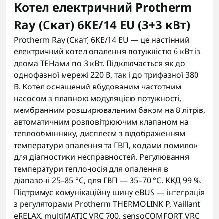
Котел електричний Protherm
Ray (Скат) 6KE/14 ЕU (3+3 кВт)
Protherm Ray (Скат) 6KE/14 ЕU — це настінний
електричний котел опалення потужністю 6 кВт із
двома ТЕНами по 3 кВт. Підключається як до
однофазної мережі 220 В, так і до трифазної 380
В. Котел оснащений вбудованим частотним
насосом з плавною модуляцією потужності,
мембранним розширювальним баком на 8 літрів,
автоматичним розповітрюючим клапаном на
теплообміннику, дисплеєм з відображенням
температури опалення та ГВП, кодами помилок
для діагностики несправностей. Регулювання
температури теплоносія для опалення в
діапазоні 25–85 °C, для ГВП — 35–70 °C. ККД 99 %.
Підтримує комунікаційну шину eBUS — інтеграція
з регуляторами Protherm THERMOLINK P, Vaillant
eRELAX, multiMATIC VRC 700, sensoCOMFORT VRC