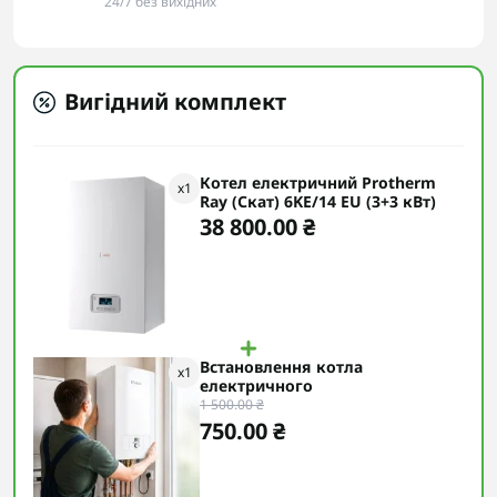
24/7 без вихідних
Вигідний комплект
Котел електричний Protherm
x
1
Ray (Скат) 6KE/14 ЕU (3+3 кВт)
38 800.00 ₴
Встановлення котла
x
1
електричного
1 500.00 ₴
750.00 ₴