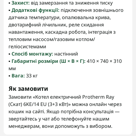
▪️
Захист:
від замерзання та зниження тиску
▪️
Додаткові функції:
підключення зовнішнього
датчика температури, опалювальна крива,
двотарифний лічильник, реле скидання
навантаження, каскадна робота, інтеграція з
тепловим насосом/газовим котлом/
геліосистемами
▪️
Спосіб монтажу:
настінний
▪️
Габаритні розміри (Ш × В × Г):
410 × 740 × 310
мм
▪️
Вага:
33 кг
Як замовити
Замовити «Котел електричний Protherm Ray
(Скат) 6KE/14 ЕU (3+3 кВт)» можна онлайн через
кошик на сайті. Якщо потрібна консультація —
звертайтесь у чат або телефонуйте нашим
менеджерам, вони допоможуть з вибором.