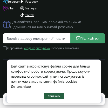
Telegram
Facebook
Viber
Instagram
TikTok
Дізнавайтеся першим про акції та знижки
Підпишіться на нашу e-mail розсилку
Підпишіться
Я прочитав
Угода користувача
і згоден з вимогами
Цей сайт використовує файли cookie для більш
Працює на OpenCart
комфортної роботи користувача. Продовжуючи
Територія Сервісу © 2026
перегляд сторінок сайту, ви погоджуєтесь із
політикою використання файлів cookies.
Детальніше
Прийняти
0
0