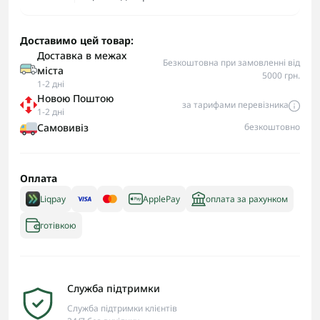
Доставимо цей товар:
Доставка в межах
Безкоштовна при замовленні від
міста
5000 грн.
1-2 дні
Новою Поштою
за тарифами перевізника
1-2 дні
Самовивіз
безкоштовно
Оплата
Liqpay
ApplePay
оплата за рахунком
готівкою
Служба підтримки
Служба підтримки клієнтів