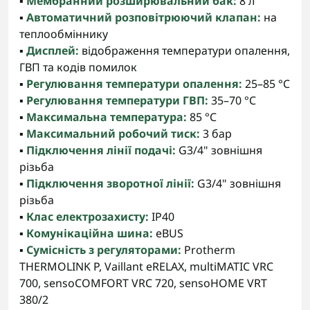
▪️
Мембранний розширювальний бак:
8 л
▪️
Автоматичний розповітрюючий клапан:
на
теплообміннику
▪️
Дисплей:
відображення температури опалення,
ГВП та кодів помилок
▪️
Регулювання температури опалення:
25–85 °C
▪️
Регулювання температури ГВП:
35–70 °C
▪️
Максимальна температура:
85 °C
▪️
Максимальний робочий тиск:
3 бар
▪️
Підключення лінії подачі:
G3/4" зовнішня
різьба
▪️
Підключення зворотної лінії:
G3/4" зовнішня
різьба
▪️
Клас електрозахисту:
IP40
▪️
Комунікаційна шина:
eBUS
▪️
Сумісність з регуляторами:
Protherm
THERMOLINK P, Vaillant eRELAX, multiMATIC VRC
700, sensoCOMFORT VRC 720, sensoHOME VRT
380/2