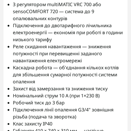
З регулятором multiMATIC VRC 700 або
sensoCOMFORT 720 — система до 9
опалювальних контурів
Підключення до двотарифного лічильника
електроенергії — економія при роботі в години
низького тарифу
Реле скидання навантаження — зниження
потужності при перевищенні заданого
навантаження електромережі
Каскадна робота — об'єднання кількох котлів
для збільшення сумарної потужності системи
опалення
Захист від замерзання та зниження тиску
Номінальний струм 10 А (при 1×230 В)
Робочий тиск до 3 бар
Підключення лінії опалення G3/4" зовнішня
різьба (подача та зворотка)
Клас захисту IP40
Габарити 410 × 740 × 310 мм — настінне