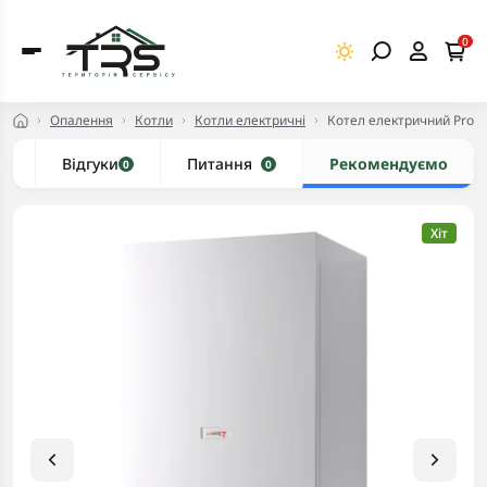
0
Опалення
Котли
Котли електричні
Котел електричний Prothe
и
Відгуки
Питання
Рекомендуємо
0
0
Хіт