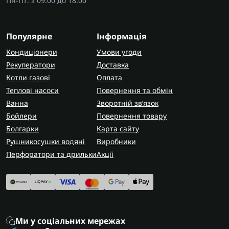
Пн-Пт: з 09:00 до 18:00
Популярне
Інформація
Кондиціонери
Умови угоди
Рекуператори
Доставка
Котли газові
Оплата
Теплові насоси
Повернення та обмін
Ванна
Зворотній зв’язок
Бойлери
Повернення товару
Болгарки
Карта сайту
Рушникосушки водяні
Виробники
Перфоратори та дрильки
Акції
Ми у соціальних мережах