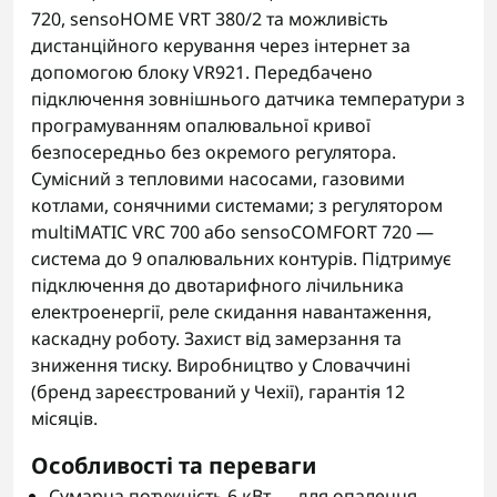
720, sensoHOME VRT 380/2 та можливість
дистанційного керування через інтернет за
допомогою блоку VR921. Передбачено
підключення зовнішнього датчика температури з
програмуванням опалювальної кривої
безпосередньо без окремого регулятора.
Сумісний з тепловими насосами, газовими
котлами, сонячними системами; з регулятором
multiMATIC VRC 700 або sensoCOMFORT 720 —
система до 9 опалювальних контурів. Підтримує
підключення до двотарифного лічильника
електроенергії, реле скидання навантаження,
каскадну роботу. Захист від замерзання та
зниження тиску. Виробництво у Словаччині
(бренд зареєстрований у Чехії), гарантія 12
місяців.
Особливості та переваги
Сумарна потужність 6 кВт — для опалення