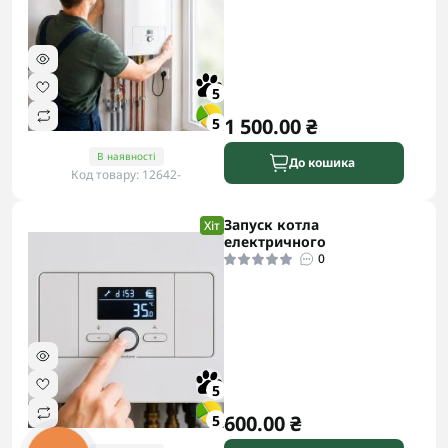
5
1 500.00 ₴
5
В наявності
До кошика
Код товару: 12642-
Запуск котла
Хіт
електричного
0
5
600.00 ₴
5