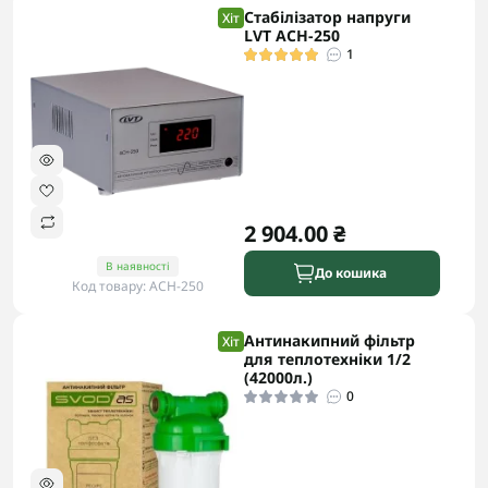
Стабілізатор напруги
Хіт
LVT АCH-250
1
2 904.00 ₴
В наявності
До кошика
Код товару: АCH-250
Антинакипний фільтр
Хіт
для теплотехніки 1/2
(42000л.)
0