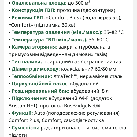
▪️
Опалювальна площа:
до 300 м²
▪️
Конструкція ГВП:
проточна (двоконтурна)
▪️
Режими ГВП:
«Comfort Plus» (вода через 5 с),
«Comfort» (підтримка 30 хв)
▪️
Температура опалення (мін./макс.):
35–82 °C
▪️
Температура ГВП (мін./макс.):
36–60 °C
▪️
Камера згоряння:
закрита (турбована, з
примусовим відведенням димових газів)
▪️
Тип палива:
природний газ / скраплений газ
▪️
Діаметр димоходу:
коаксіальний 60/80 мм
▪️
Теплообмінник:
XtraTech™, нержавіюча сталь
▪️
Циркуляційний насос:
вбудований
▪️
Розширювальний бак:
вбудований, 8 л
▪️
Підключення:
вбудований Wi-Fi (додаток
Ariston NET), протокол BusBridgeNet®
▪️
Функції:
Auto (погодозалежне регулювання),
Comfort Plus, Comfort, самодіагностика
▪️
Сумісність:
радіатори опалення, системи теплої
підлоги