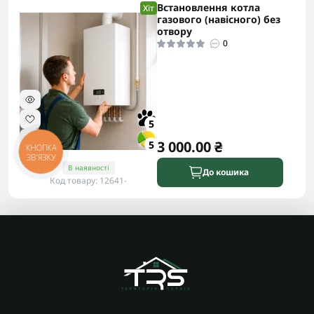
Встановлення котла
Хіт
газового (навісного) без
отвору
0
5
3 000.00 ₴
5
КНОПКА
ЗВ'ЯЗКУ
В наявності
До кошика
Код товару: 12641-