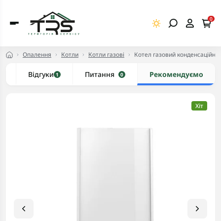
0
Опалення
Котли
Котли газові
Котел газовий конденсаційний
и
Відгуки
Питання
Рекомендуємо
1
0
Хіт