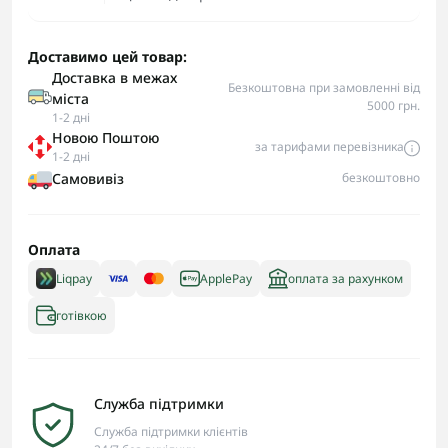
Доставимо цей товар:
Доставка в межах
Безкоштовна при замовленні від
міста
5000 грн.
1-2 дні
Новою Поштою
за тарифами перевізника
1-2 дні
Самовивіз
безкоштовно
Оплата
Liqpay
ApplePay
оплата за рахунком
готівкою
Служба підтримки
Служба підтримки клієнтів