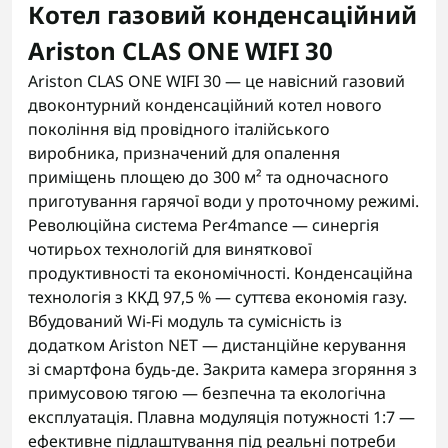
Котел газовий конденсаційний
Ariston CLAS ONE WIFI 30
Ariston CLAS ONE WIFI 30 — це навісний газовий
двоконтурний конденсаційний котел нового
покоління від провідного італійського
виробника, призначений для опалення
приміщень площею до 300 м² та одночасного
приготування гарячої води у проточному режимі.
Революційна система Per4mance — синергія
чотирьох технологій для виняткової
продуктивності та економічності. Конденсаційна
технологія з ККД 97,5 % — суттєва економія газу.
Вбудований Wi-Fi модуль та сумісність із
додатком Ariston NET — дистанційне керування
зі смартфона будь-де. Закрита камера згоряння з
примусовою тягою — безпечна та екологічна
експлуатація. Плавна модуляція потужності 1:7 —
ефективне підлаштування під реальні потреби