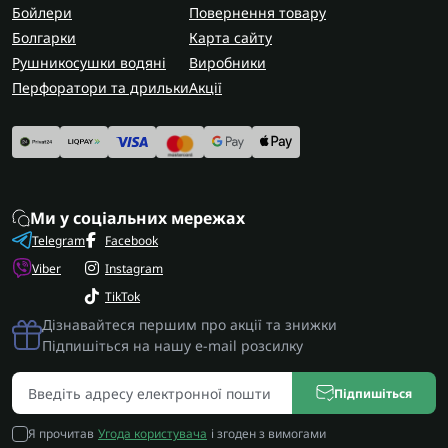
Бойлери
Повернення товару
Болгарки
Карта сайту
Рушникосушки водяні
Виробники
Перфоратори та дрильки
Акції
Ми у соціальних мережах
Telegram
Facebook
Viber
Instagram
TikTok
Дізнавайтеся першим про акції та знижки
Підпишіться на нашу e-mail розсилку
Підпишіться
Я прочитав
Угода користувача
і згоден з вимогами