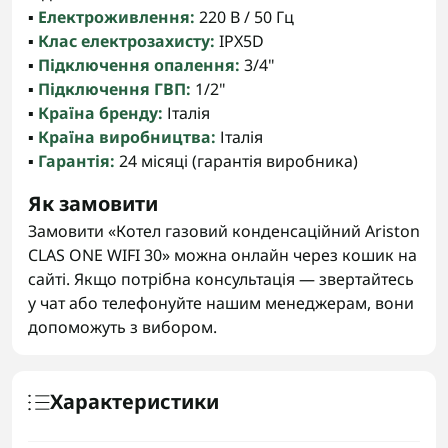
▪️
Електроживлення:
220 В / 50 Гц
▪️
Клас електрозахисту:
IPX5D
▪️
Підключення опалення:
3/4"
▪️
Підключення ГВП:
1/2"
▪️
Країна бренду:
Італія
▪️
Країна виробництва:
Італія
▪️
Гарантія:
24 місяці (гарантія виробника)
Як замовити
Замовити «Котел газовий конденсаційний Ariston
CLAS ONE WIFI 30» можна онлайн через кошик на
сайті. Якщо потрібна консультація — звертайтесь
у чат або телефонуйте нашим менеджерам, вони
допоможуть з вибором.
Характеристики