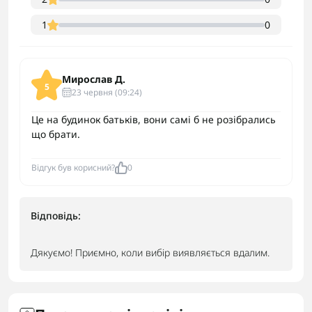
1
0
Мирослав Д.
5
23 червня (09:24)
Це на будинок батьків, вони самі б не розібрались
що брати.
Відгук був корисний?
0
Відповідь:
Дякуємо! Приємно, коли вибір виявляється вдалим.