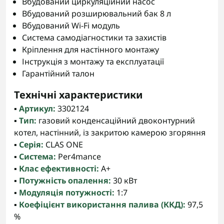
Вбудований циркуляційний насос
Вбудований розширювальний бак 8 л
Вбудований Wi-Fi модуль
Система самодіагностики та захистів
Кріплення для настінного монтажу
Інструкція з монтажу та експлуатації
Гарантійний талон
Технічні характеристики
▪️
Артикул:
3302124
▪️
Тип:
газовий конденсаційний двоконтурний
котел, настінний, із закритою камерою згоряння
▪️
Серія:
CLAS ONE
▪️
Система:
Per4mance
▪️
Клас ефективності:
A+
▪️
Потужність опалення:
30 кВт
▪️
Модуляція потужності:
1:7
▪️
Коефіцієнт використання палива (ККД):
97,5
%