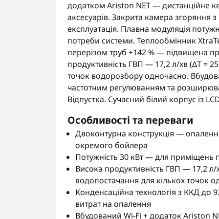
додатком Ariston NET — дистанційне к
аксесуарів. Закрита камера згоряння 
експлуатація. Плавна модуляція потужн
потреби системи. Теплообмінник XtraTe
перерізом труб +142 % — підвищена про
продуктивність ГВП — 17,2 л/хв (ΔT = 2
точок водорозбору одночасно. Вбудов
частотним регулюванням та розширювал
Відпустка. Сучасний білий корпус із L
Особливості та переваги
Двоконтурна конструкція — опалення
окремого бойлера
Потужність 30 кВт — для приміщень 
Висока продуктивність ГВП — 17,2 л/хв 
водопостачання для кількох точок о
Конденсаційна технологія з ККД до 9
витрат на опалення
Вбудований Wi-Fi + додаток Ariston 