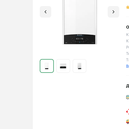
О
К
К
Р
Т
Т
В
Д