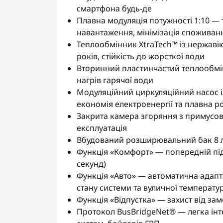
смартфона будь-де
Плавна модуляція потужності 1:10 —
навантаження, мінімізація споживанн
Теплообмінник XtraTech™ із нержавіюч
років, стійкість до жорсткої води
Вторинний пластинчастий теплообмін
нагрів гарячої води
Модуляційний циркуляційний насос 
економія електроенергії та плавна р
Закрита камера згоряння з примусов
експлуатація
Вбудований розширювальний бак 8 
Функція «Комфорт» — попередній піді
секунд)
Функція «Авто» — автоматична адапта
стану системи та вуличної температу
Функція «Відпустка» — захист від з
Протокол BusBridgeNet® — легка інте