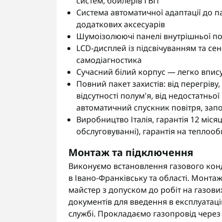
систем, бойлерів ГВП
Система автоматичної адаптації до п
додаткових аксесуарів
Шумоізолюючі панелі внутрішньої по
LCD-дисплей із підсвічуванням та с
самодіагностика
Сучасний білий корпус — легко впису
Повний пакет захистів: від перегріву,
відсутності полум'я, від недостатньої
автоматичний спускник повітря, зап
Виробництво Італія, гарантія 12 міся
обслуговуванні), гарантія на теплооб
Монтаж та підключення
Виконуємо встановлення газового конд
в Івано-Франківську та області. Монт
майстер з допуском до робіт на газов
документів для введення в експлуатаці
службі. Прокладаємо газопровід через