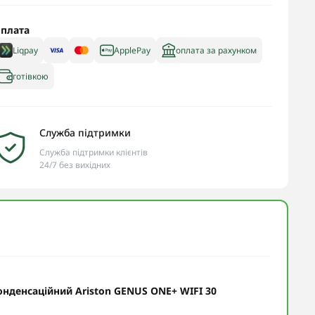
плата
Liqpay
ApplePay
оплата за рахунком
готівкою
Служба підтримки
Служба підтримки клієнтів
24/7 без вихідних
онденсаційний Ariston GENUS ONE+ WIFI 30