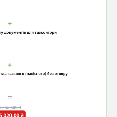
ту документів для газконтори
ла газового (навісного) без отвору
87 520.00 ₴
5 020.00 ₴