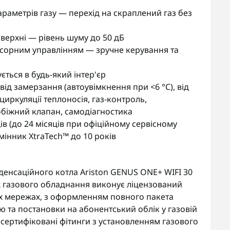
араметрів газу — перехід на скраплений газ без
верхні — рівень шуму до 50 дБ
енсорним управлінням — зручне керування та
ється в будь-який інтер'єр
 від замерзання (автоувімкнення при <6 °C), від
 циркуляції теплоносія, газ-контроль,
обіжний клапан, самодіагностика
ців (до 24 місяців при офіційному сервісному
мінник XtraTech™ до 10 років
енсаційного котла Ariston GENUS ONE+ WIFI 30
аж газового обладнання виконує ліцензований
их мережах, з оформленням повного пакета
ю та постановки на абонентський облік у газовій
 сертифіковані фітинги з установленням газового