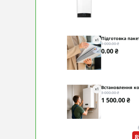
Підготовка паке
x
1
1 000.00 ₴
0.00 ₴
Встановлення кот
x
1
3 000.00 ₴
1 500.00 ₴
8