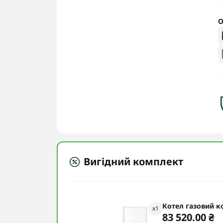
О
Вигідний комплект
Котел газовий к
x
1
83 520.00 ₴