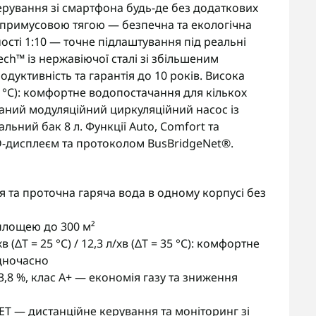
ерування зі смартфона будь-де без додаткових
з примусовою тягою — безпечна та екологічна
ості 1:10 — точне підлаштування під реальні
ch™ із нержавіючої сталі зі збільшеним
дуктивність та гарантія до 10 років. Висока
5 °C): комфортне водопостачання для кількох
аний модуляційний циркуляційний насос із
ьний бак 8 л. Функції Auto, Comfort та
CD-дисплеєм та протоколом BusBridgeNet®.
 та проточна гаряча вода в одному корпусі без
площею до 300 м²
(ΔT = 25 °C) / 12,3 л/хв (ΔT = 35 °C): комфортне
дночасно
3,8 %, клас A+ — економія газу та зниження
NET — дистанційне керування та моніторинг зі