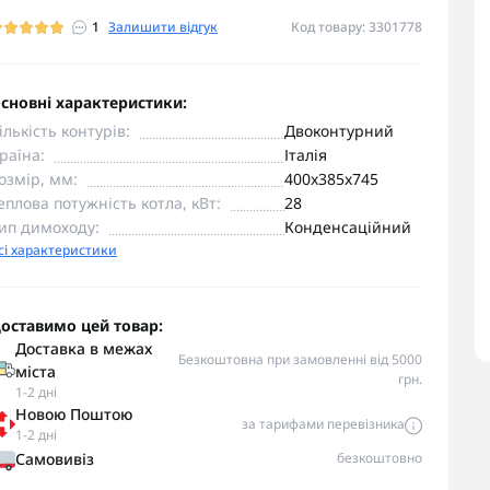
1
Залишити відгук
Код товару: 3301778
сновні характеристики:
ількість контурів:
Двоконтурний
раїна:
Італія
озмір, мм:
400x385x745
еплова потужність котла, кВт:
28
ип димоходу:
Конденсаційний
сі характеристики
оставимо цей товар:
Доставка в межах
Безкоштовна при замовленні від 5000
міста
грн.
1-2 дні
Новою Поштою
за тарифами перевізника
1-2 дні
Самовивіз
безкоштовно