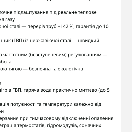
 точне підлаштування під реальне теплове
я газу
ої сталі — переріз труб +142 %, гарантія до 10
ник (ГВП) із нержавіючої сталі — швидкий
із частотним (безступеневим) регулюванням —
обота
ою тягою — безпечна та екологічна
л
грів ГВП, гаряча вода практично миттєво (до 5
ція потужності та температури залежно від
ри
амерзання при тимчасовому відключенні опалення
грація термостатів, гідромодулів, сонячних