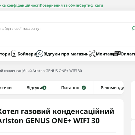
ика конфіденційності
Повернення та обмін
Сертифікати
и
Бачки
Котли газові
Засоби очист
бойлерів
Насоси
Котли електр
Картриджі
тори
Бойлери
Відгуки про магазин
Монтаж
Оплат
Колби
ий конденсаційний Ariston GENUS ONE+ WIFI 30
нієві
стики
Відгуки
Рушникосушки водяні
Питання
Рекомендуємо
1
0
алеві
Рушникосушки електричні
ві
Тени та комплектуючі
Котел газовий конденсаційний
Ariston GENUS ONE+ WIFI 30