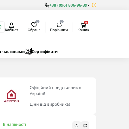
+38 (096) 806-96-39
0
0
0
Обране
Порівняти
Кабінет
Кошик
ки
ичні
а частинами
Сертифікати
Офіційний представник в
Україні!
Ціни від виробника!
В наявності