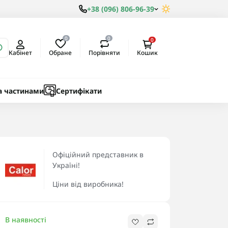
+38 (096) 806-96-39
0
0
0
Обране
Порівняти
Кабінет
Кошик
ки
ичні
а частинами
Сертифікати
Офіційний представник в
Україні!
Ціни від виробника!
В наявності