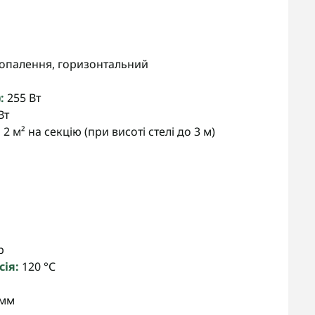
 опалення, горизонтальний
:
255 Вт
Вт
2 м² на секцію (при висоті стелі до 3 м)
р
ія:
120 °C
 мм