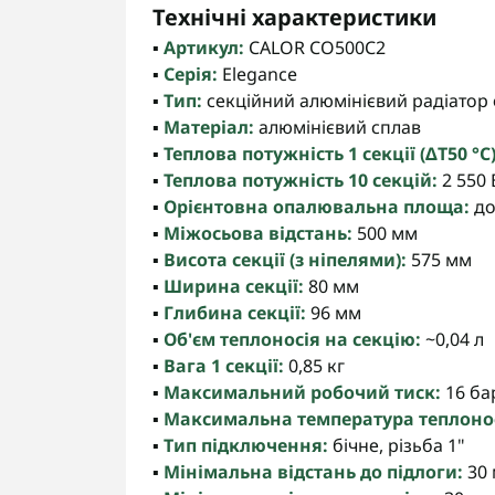
Технічні характеристики
▪️
Артикул:
CALOR CO500С2
▪️
Серія:
Elegance
▪️
Тип:
секційний алюмінієвий радіатор
▪️
Матеріал:
алюмінієвий сплав
▪️
Теплова потужність 1 секції (ΔT50 °C)
▪️
Теплова потужність 10 секцій:
2 550 
▪️
Орієнтовна опалювальна площа:
до 
▪️
Міжосьова відстань:
500 мм
▪️
Висота секції (з ніпелями):
575 мм
▪️
Ширина секції:
80 мм
▪️
Глибина секції:
96 мм
▪️
Об'єм теплоносія на секцію:
~0,04 л
▪️
Вага 1 секції:
0,85 кг
▪️
Максимальний робочий тиск:
16 ба
▪️
Максимальна температура теплонос
▪️
Тип підключення:
бічне, різьба 1"
▪️
Мінімальна відстань до підлоги:
30