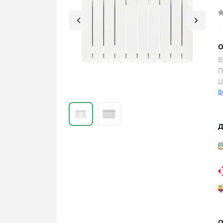
О
В
П
Ш
В
Д
О