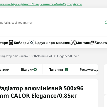
ика конфіденційності
Повернення та обмін
Сертифікати
и
Бачки
Котли газові
Засоби очист
бойлерів
Насоси
Котли електр
Картриджі
тори
Бойлери
Відгуки про магазин
Монтаж
Оплат
Колби
Радіатор алюмінієвий 500x96 mm CALOR Elegance/0,85кг
нієві
стики
Відгуки
Рушникосушки водяні
Питання
Рекомендуємо
0
0
алеві
Рушникосушки електричні
ві
Тени та комплектуючі
Радіатор алюмінієвий 500x96
mm CALOR Elegance/0,85кг