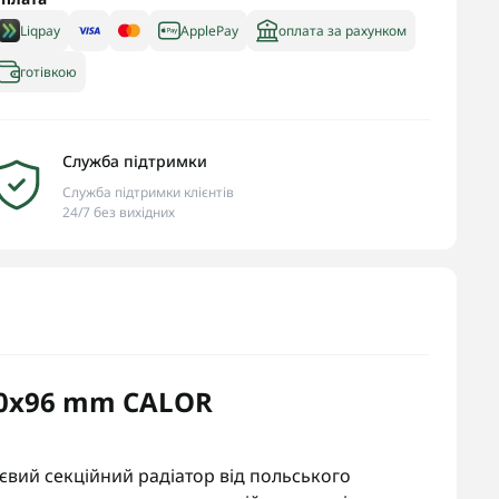
Liqpay
ApplePay
оплата за рахунком
готівкою
Служба підтримки
Служба підтримки клієнтів
24/7 без вихідних
00x96 mm CALOR
євий секційний радіатор від польського