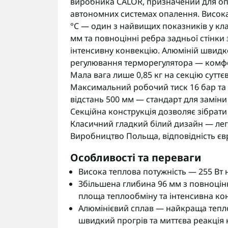
виробника CALOR, призначений для оп
автономних системах опалення. Висока 
°C — один з найвищих показників у кла
мм та повноцінні ребра задньої стінк
інтенсивну конвекцію. Алюміній швидко
регулювання терморегулятора — комфо
Мала вага лише 0,85 кг на секцію сутт
Максимальний робочий тиск 16 бар та с
відстань 500 мм — стандарт для заміни
Секційна конструкція дозволяє зібрати 
Класичний гладкий білий дизайн — легк
Виробництво Польща, відповідність євр
Особливості та переваги
Висока теплова потужність — 255 Вт на
Збільшена глибина 96 мм з повноці
площа теплообміну та інтенсивна ко
Алюмінієвий сплав — найкраща теплоп
швидкий прогрів та миттєва реакція