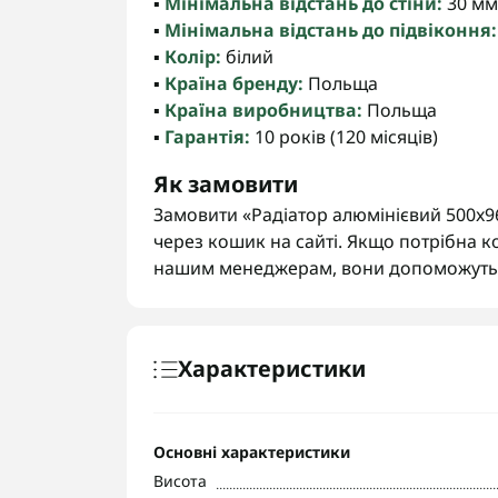
▪️
Мінімальна відстань до стіни:
30 мм
▪️
Мінімальна відстань до підвіконня:
▪️
Колір:
білий
▪️
Країна бренду:
Польща
▪️
Країна виробництва:
Польща
▪️
Гарантія:
10 років (120 місяців)
Як замовити
Замовити «Радіатор алюмінієвий 500x
через кошик на сайті. Якщо потрібна к
нашим менеджерам, вони допоможуть 
Характеристики
Основні характеристики
Висота