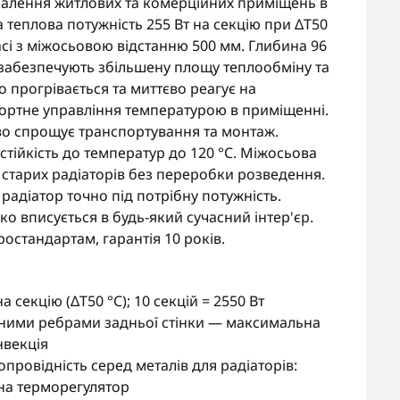
алення житлових та комерційних приміщень в
теплова потужність 255 Вт на секцію при ΔT50
сі з міжосьовою відстанню 500 мм. Глибина 96
и забезпечують збільшену площу теплообміну та
 прогрівається та миттєво реагує на
ртне управління температурою в приміщенні.
єво спрощує транспортування та монтаж.
тійкість до температур до 120 °C. Міжосьова
 старих радіаторів без переробки розведення.
радіатор точно під потрібну потужність.
о вписується в будь-який сучасний інтер'єр.
остандартам, гарантія 10 років.
 секцію (ΔT50 °C); 10 секцій = 2550 Вт
нними ребрами задньої стінки — максимальна
нвекція
ровідність серед металів для радіаторів:
 на терморегулятор