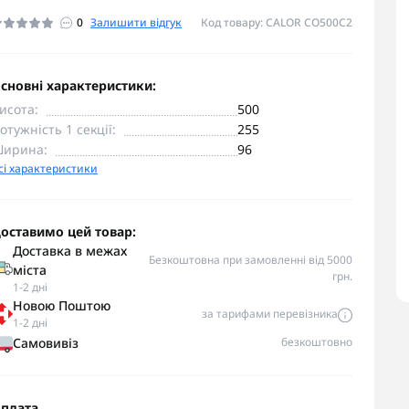
0
Залишити відгук
Код товару: CALOR CO500С2
сновні характеристики:
исота:
500
отужність 1 секції:
255
ирина:
96
сі характеристики
оставимо цей товар:
Доставка в межах
Безкоштовна при замовленні від 5000
міста
грн.
1-2 дні
Новою Поштою
за тарифами перевізника
1-2 дні
Самовивіз
безкоштовно
плата