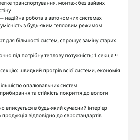
 легке транспортування, монтаж без зайвих
стіну
— надійна робота в автономних системах
 сумісність з будь-яким тепловим режимом
т для більшості систем, спрощує заміну старих
чно під потрібну теплову потужність; 1 секція ≈
 секцію: швидкий прогрів всієї системи, економія
 більшістю опалювальних систем
рибирання та стійкість покриття до вологи і
 вписується в будь-який сучасний інтер'єр
продукція відповідно до євростандартів