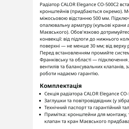
Радіатор CALOR Elegance CO-500C2 вст
кронштейнів (придбаються окремо). Мо
міжосьовою відстанню 500 мм. Підключ
опалювальну арматуру (кульові крани 
Маєвського). Обов'язково дотримуйтес
конвекції: від підлоги до нижнього кол
поверхні — не менше 30 мм; від верху 
Перед встановленням промийте систему
Франківську та області — підключення
вентилів та балансувальних клапанів, 
роботи надаємо гарантію.
Комплектація
Секція радіатора CALOR Elegance CO-5
Заглушки та повітровідвідник (у зібр
Технічний паспорт та гарантійний та
Примітка: кронштейни для монтажу,
клапан та кран Маєвського придбав