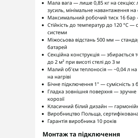
Мала вага — лише 0,85 кг на секцію:
зусиль, мінімальне навантаження на 
Максимальний робочий тиск 16 бар 
Стійкість до температур до 120 °C —
системи
Міжосьова відстань 500 мм — стандар
батарей
Секційна конструкція — збирається то
до 2 м² при висоті стелі до 3 м
Малий об'єм теплоносія — ~0,04 л на
на нагріві
Бічне підключення 1" — сумісність з
Гладка зовнішня поверхня — зручне п
корозії
Класичний білий дизайн — гармонійно
Виробництво Польща, сертифікована 
Гарантія виробника 10 років
Монтаж та підключення