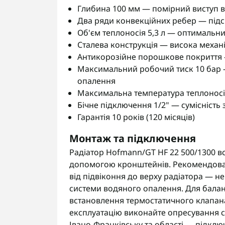
Глибина 100 мм — помірний виступ ві
Два ряди конвекційних ребер — підс
Об'єм теплоносія 5,3 л — оптимальни
Сталева конструкція — висока механі
Антикорозійне порошкове покриття —
Максимальний робочий тиск 10 бар 
опалення
Максимальна температура теплоносія
Бічне підключення 1/2" — сумісніст
Гарантія 10 років (120 місяців)
Монтаж та підключення
Радіатор Hofmann/GT HF 22 500/1300 вс
допомогою кронштейнів. Рекомендован
від підвіконня до верху радіатора — н
системи водяного опалення. Для бала
встановлення термостатичного клапан
експлуатацію виконайте опресування с
Івано-Франківську та області — підкл