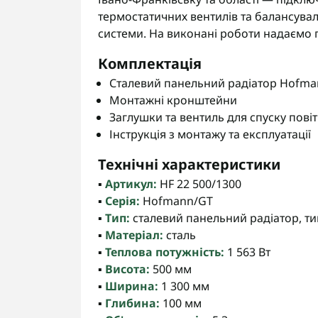
термостатичних вентилів та балансува
системи. На виконані роботи надаємо 
Комплектація
Сталевий панельний радіатор Hofmann
Монтажні кронштейни
Заглушки та вентиль для спуску пові
Інструкція з монтажу та експлуатації
Технічні характеристики
▪️
Артикул:
HF 22 500/1300
▪️
Серія:
Hofmann/GT
▪️
Тип:
сталевий панельний радіатор, тип
▪️
Матеріал:
сталь
▪️
Теплова потужність:
1 563 Вт
▪️
Висота:
500 мм
▪️
Ширина:
1 300 мм
▪️
Глибина:
100 мм