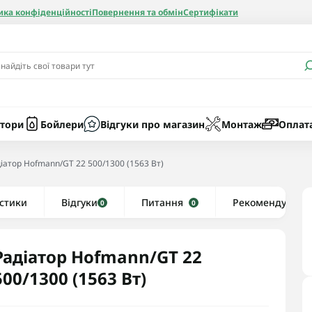
ика конфіденційності
Повернення та обмін
Сертифікати
и
Бачки
Котли газові
Засоби очист
бойлерів
Насоси
Котли електр
Картриджі
тори
Бойлери
Відгуки про магазин
Монтаж
Оплат
Колби
іатор Hofmann/GT 22 500/1300 (1563 Вт)
нієві
стики
Відгуки
Рушникосушки водяні
Питання
Рекомендуємо
0
0
алеві
Рушникосушки електричні
ві
Тени та комплектуючі
Радіатор Hofmann/GT 22
500/1300 (1563 Вт)