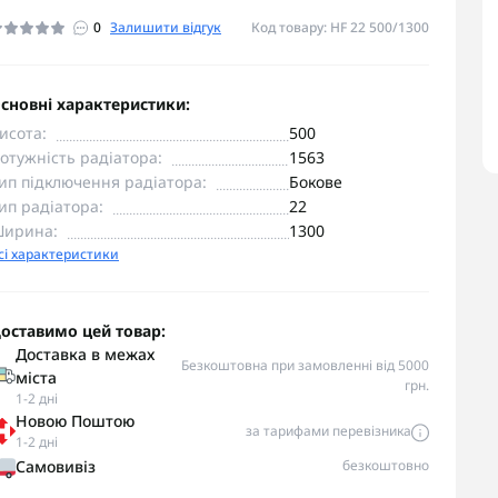
0
Залишити відгук
Код товару: HF 22 500/1300
сновні характеристики:
исота:
500
отужність радіатора:
1563
ип підключення радіатора:
Бокове
ип радіатора:
22
ирина:
1300
сі характеристики
оставимо цей товар:
Доставка в межах
Безкоштовна при замовленні від 5000
міста
грн.
1-2 дні
Новою Поштою
за тарифами перевізника
1-2 дні
Самовивіз
безкоштовно