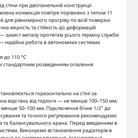
д стіни при двопанельній конструкції
илена конвекція повітря порівняно з типом 11
й для рівномірного прогріву по всій поверхні
чна міцність та стійкість до деформацій
 захист металу протягом усього терміну служби
— надійна робота в автономних системах
 до 110 °C
ь зі стандартним розведенням опалення
тановлюється горизонтально на стіні за
а відстань від підлоги — не менше 100–150 мм;
е менше 50–100 мм. Підключення бічне 1/2" до
нсування та точного регулювання рекомендуємо
а та балансувального крана. Перед введенням в
истеми. Виконуємо встановлення радіаторів в
ючення до системи опалення, встановлення