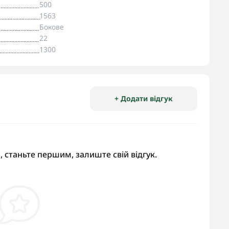
500
1563
Бокове
22
1300
+ Додати відгук
, станьте першим, залиште свій відгук.