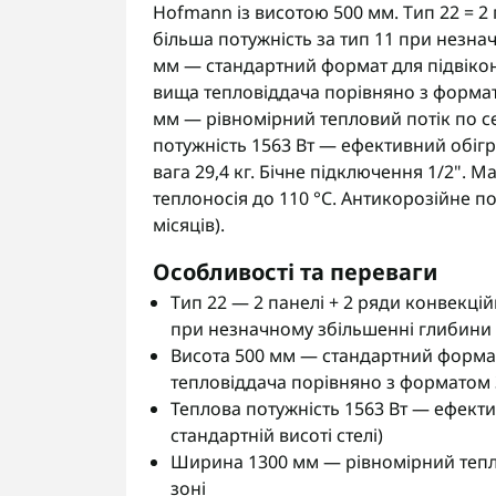
Hofmann із висотою 500 мм. Тип 22 = 2 
більша потужність за тип 11 при незна
мм — стандартний формат для підвікон
вища тепловіддача порівняно з формат
мм — рівномірний тепловий потік по с
потужність 1563 Вт — ефективний обігрі
вага 29,4 кг. Бічне підключення 1/2".
теплоносія до 110 °C. Антикорозійне по
місяців).
Особливості та переваги
Тип 22 — 2 панелі + 2 ряди конвекцій
при незначному збільшенні глибини 
Висота 500 мм — стандартний формат
тепловіддача порівняно з форматом 
Теплова потужність 1563 Вт — ефекти
стандартній висоті стелі)
Ширина 1300 мм — рівномірний тепло
зоні