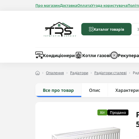
Про магазин
Доставка
Оплата
Угода користувача
Політ
Каталог товарів
Бойлери
Лічильники вод
Запчастини до 
Шланги
Кондиціонери
Котли газові
Рекупера
Опалення
Радіатори
Радіатори сталеві
Рад
Все про товар
Опис
Радіатори алюмі
Характери
Радіатори бімет
Радіатори стале
Хіт
Продано