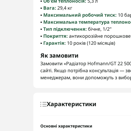
▪️
Об'єм теплоносія:
5,3 л
▪️
Вага:
29,4 кг
▪️
Максимальний робочий тиск:
10 бар
▪️
Максимальна температура теплонос
▪️
Тип підключення:
бічне, 1/2"
▪️
Покриття:
антикорозійне порошкове
▪️
Гарантія:
10 років (120 місяців)
Як замовити
Замовити «Радіатор Hofmann/GT 22 500
сайті. Якщо потрібна консультація — з
менеджерам, вони допоможуть з вибо
Характеристики
Основні характеристики