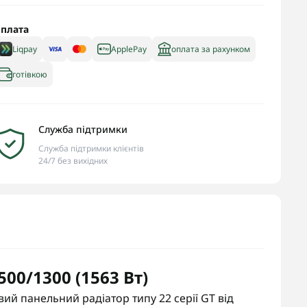
плата
Liqpay
ApplePay
оплата за рахунком
готівкою
Служба підтримки
Служба підтримки клієнтів
24/7 без вихідних
00/1300 (1563 Вт)
ий панельний радіатор типу 22 серії GT від