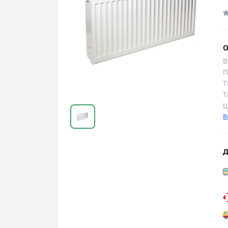
О
В
П
Т
Т
Ш
В
Д