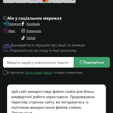
Ми у соціальних мережах
Telegram
Facebook
Viber
Instagram
TikTok
Дізнавайтеся першим про акції та знижки
Підпишіться на нашу e-mail розсилку
Підпишіться
Я прочитав
Угода користувача
і згоден з вимогами
Цей сайт використовує файли cookie для більш
Працює на OpenCart
комфортної роботи користувача. Продовжуючи
Територія Сервісу © 2026
перегляд сторінок сайту, ви погоджуєтесь із
політикою використання файлів cookies.
Детальніше