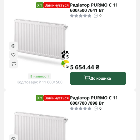
Радіатор PURMO C 11
Хіт
Закінчується
600/500 /641 Вт
0
5
5 654.44 ₴
5
В наявності
До кошика
Код товару: P 11 600/ 500
Радіатор PURMO C 11
Хіт
Закінчується
600/700 /898 Вт
0