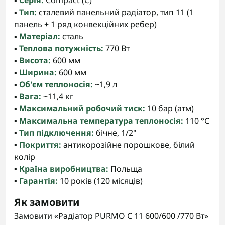
▪️
Серія:
Compact (C)
▪️
Тип:
сталевий панельний радіатор, тип 11 (1
панель + 1 ряд конвекційних ребер)
▪️
Матеріал:
сталь
▪️
Теплова потужність:
770 Вт
▪️
Висота:
600 мм
▪️
Ширина:
600 мм
▪️
Об'єм теплоносія:
~1,9 л
▪️
Вага:
~11,4 кг
▪️
Максимальний робочий тиск:
10 бар (атм)
▪️
Максимальна температура теплоносія:
110 °C
▪️
Тип підключення:
бічне, 1/2"
▪️
Покриття:
антикорозійне порошкове, білий
колір
▪️
Країна виробництва:
Польща
▪️
Гарантія:
10 років (120 місяців)
Як замовити
Замовити «Радіатор PURMO C 11 600/600 /770 Вт»