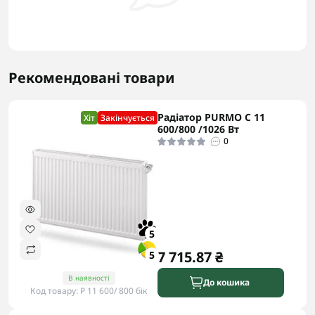
Рекомендовані товари
Радіатор PURMO C 11
Хіт
Закінчується
600/800 /1026 Вт
0
5
7 715.87 ₴
5
В наявності
До кошика
Код товару: P 11 600/ 800 бік