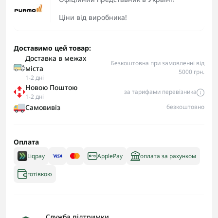
Ціни від виробника!
Доставимо цей товар:
Доставка в межах
Безкоштовна при замовленні від
міста
5000 грн.
1-2 дні
Новою Поштою
за тарифами перевізника
1-2 дні
Самовивіз
безкоштовно
Оплата
Liqpay
ApplePay
оплата за рахунком
готівкою
Служба підтримки