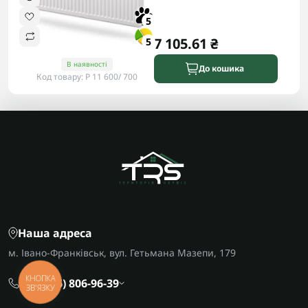
5
7 105.61 ₴
5
В наявності
До кошика
Код товару: P 11 600/ 700
Наша адреса
м. Івано-Франківськ, вул. Гетьмана Мазепи, 179
КНОПКА
+38 (096) 806-96-39
ЗВ'ЯЗКУ