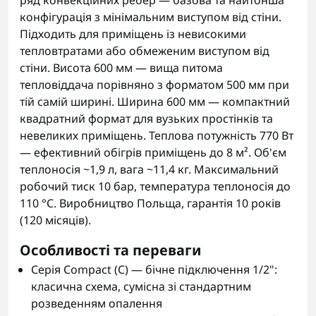
ряд конвекційних ребер — базова та найтонша
конфігурація з мінімальним виступом від стіни.
Підходить для приміщень із невисокими
тепловтратами або обмеженим виступом від
стіни. Висота 600 мм — вища питома
тепловіддача порівняно з форматом 500 мм при
тій самій ширині. Ширина 600 мм — компактний
квадратний формат для вузьких простінків та
невеликих приміщень. Теплова потужність 770 Вт
— ефективний обігрів приміщень до 8 м². Об'єм
теплоносія ~1,9 л, вага ~11,4 кг. Максимальний
робочий тиск 10 бар, температура теплоносія до
110 °C. Виробництво Польща, гарантія 10 років
(120 місяців).
Особливості та переваги
Серія Compact (C) — бічне підключення 1/2":
класична схема, сумісна зі стандартним
розведенням опалення