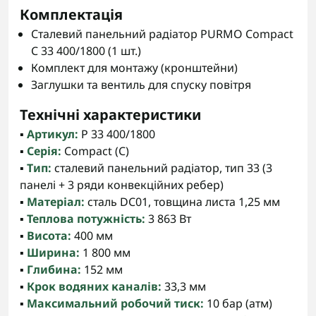
Комплектація
Сталевий панельний радіатор PURMO Compact
C 33 400/1800 (1 шт.)
Комплект для монтажу (кронштейни)
Заглушки та вентиль для спуску повітря
Технічні характеристики
▪️
Артикул:
P 33 400/1800
▪️
Серія:
Compact (C)
▪️
Тип:
сталевий панельний радіатор, тип 33 (3
панелі + 3 ряди конвекційних ребер)
▪️
Матеріал:
сталь DC01, товщина листа 1,25 мм
▪️
Теплова потужність:
3 863 Вт
▪️
Висота:
400 мм
▪️
Ширина:
1 800 мм
▪️
Глибина:
152 мм
▪️
Крок водяних каналів:
33,3 мм
▪️
Максимальний робочий тиск:
10 бар (атм)