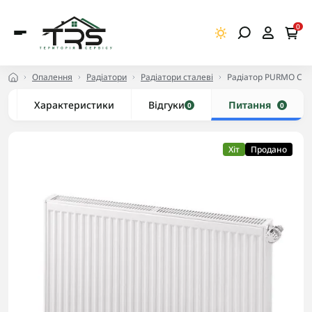
0
Опалення
Радіатори
Радіатори сталеві
Радіатор PURMO C 33
Характеристики
Відгуки
Питання
0
0
Хіт
Продано