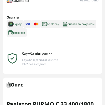
Самовивіз
безкоштовно
Оплата
Liqpay
ApplePay
оплата за рахунком
готівкою
Служба підтримки
Служба підтримки клієнтів
24/7 без вихідних
Опис
Радіатор PURMO C 33 400/1800