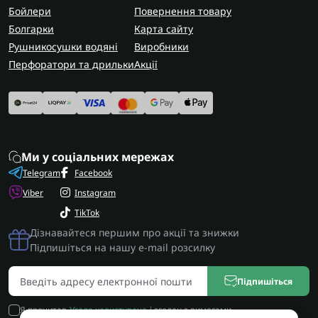
Бойлери
Повернення товару
Болгарки
Карта сайту
Рушникосушки водяні
Виробники
Перфоратори та дрильки
Акції
Ми у соціальних мережах
Telegram
Facebook
Viber
Instagram
TikTok
Дізнавайтеся першим про акції та знижки
Підпишіться на нашу e-mail розсилку
Підпишіться
Я прочитав
Угода користувача
і згоден з вимогами