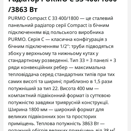
/3863 Вт
PURMO Compact C 33 400/1800 — це сталевий
панельний радіатор серії Compact із бічним
підключенням від польського виробника
PURMO. Серія C — класична конфігурація з
бічним підключенням 1/2": труби підводяться
збоку у верхньому та нижньому кутах у
стандартному розведенні. Тип 33 = 3 панелі + 3
ряди конвекційних ребер — максимальна
тепловіддача серед стандартних типів при тих
самих висоті та ширині; приблизно в 1,5 рази
потужніший за тип 22. Висота 400 мм —
компактний підвіконний формат із суттєвою
потужністю завдяки триярусній конструкції.
Ширина 1800 мм — широкий формат для
великих підвіконних зон та просторих
приміщень. Теплова потужність 3863 Вт —
потужний обігрів великих приміщень від 38 м².