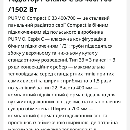
/1502 Вт
PURMO Compact C 33 400/700 — це сталевий
панельний радіатор серії Compact із бічним
підключенням від польського виробника
PURMO. Серія C — класична конфігурація з
бічним підключенням 1/2": труби підводяться
збоку у верхньому та нижньому кутах у
стандартному розведенні. Тип 33 = 3 панелі + 3
ряди конвекційних ребер — максимальна
тепловіддача серед стандартних типів при тих
самих висоті та ширині; приблизно в 1,5 рази
потужніший за тип 22. Висота 400 мм —
компактний підвіконний формат; ідеально для
вузьких підвіконних ніш, де висота встановлення
суворо обмежена. Ширина 700 мм —
компактний формат для підвіконних зон та
простінків із обмеженою шириною, де потрібна
максимально можлива тепловіддача в