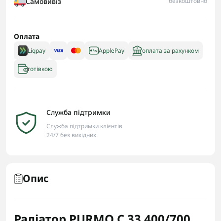
Самовивіз
безкоштовно
Оплата
Liqpay
ApplePay
оплата за рахунком
готівкою
Служба підтримки
Служба підтримки клієнтів
24/7 без вихідних
Опис
Радіатор PURMO C 33 400/700