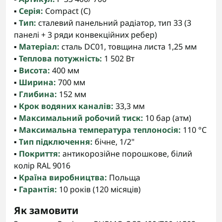
▪️
Серія:
Compact (C)
▪️
Тип:
сталевий панельний радіатор, тип 33 (3
панелі + 3 ряди конвекційних ребер)
▪️
Матеріал:
сталь DC01, товщина листа 1,25 мм
▪️
Теплова потужність:
1 502 Вт
▪️
Висота:
400 мм
▪️
Ширина:
700 мм
▪️
Глибина:
152 мм
▪️
Крок водяних каналів:
33,3 мм
▪️
Максимальний робочий тиск:
10 бар (атм)
▪️
Максимальна температура теплоносія:
110 °C
▪️
Тип підключення:
бічне, 1/2"
▪️
Покриття:
антикорозійне порошкове, білий
колір RAL 9016
▪️
Країна виробництва:
Польща
▪️
Гарантія:
10 років (120 місяців)
Як замовити