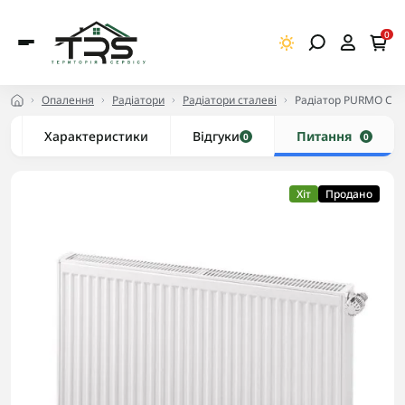
0
Опалення
Радіатори
Радіатори сталеві
Радіатор PURMO C 33
Характеристики
Відгуки
Питання
0
0
Хіт
Продано