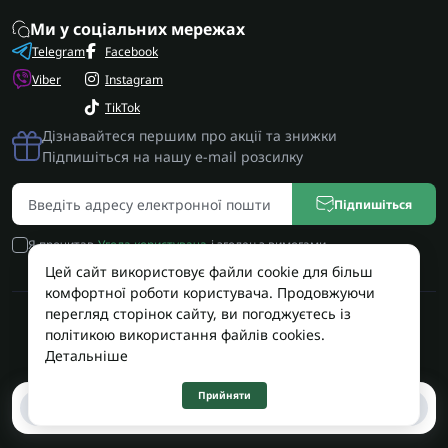
Ми у соціальних мережах
Telegram
Facebook
Viber
Instagram
TikTok
Дізнавайтеся першим про акції та знижки
Підпишіться на нашу e-mail розсилку
Підпишіться
Я прочитав
Угода користувача
і згоден з вимогами
Цей сайт використовує файли cookie для більш
комфортної роботи користувача. Продовжуючи
перегляд сторінок сайту, ви погоджуєтесь із
Працює на OpenCart
політикою використання файлів cookies.
Територія Сервісу © 2026
Детальніше
Прийняти
0
0