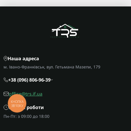
Наша адреса
м. Івано-Франківськ, вул. Гетьмана Мазепи, 179
+38 (096) 806-96-39
office@trs.if.ua
КНОПКА
ЗВ'ЯЗКУ
Графік роботи
Пн-Пт: з 09:00 до 18:00