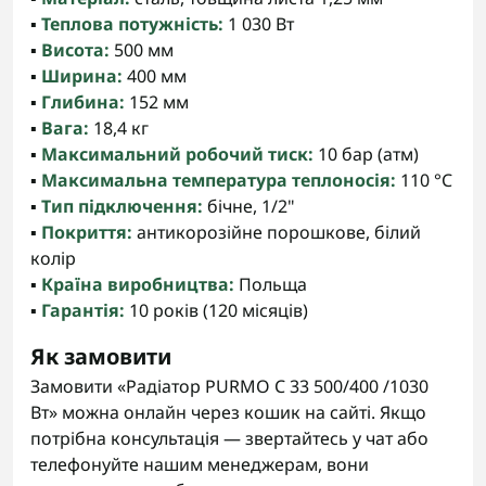
▪️
Теплова потужність:
1 030 Вт
▪️
Висота:
500 мм
▪️
Ширина:
400 мм
▪️
Глибина:
152 мм
▪️
Вага:
18,4 кг
▪️
Максимальний робочий тиск:
10 бар (атм)
▪️
Максимальна температура теплоносія:
110 °C
▪️
Тип підключення:
бічне, 1/2"
▪️
Покриття:
антикорозійне порошкове, білий
колір
▪️
Країна виробництва:
Польща
▪️
Гарантія:
10 років (120 місяців)
Як замовити
Замовити «Радіатор PURMO C 33 500/400 /1030
Вт» можна онлайн через кошик на сайті. Якщо
потрібна консультація — звертайтесь у чат або
телефонуйте нашим менеджерам, вони