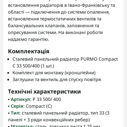
встановлення радіаторів в Івано-Франківську та
області — підключення до системи опалення,
встановлення термостатичних вентилів та
балансувальних клапанів, заповнення та
опресування системи. На виконані роботи
надаємо гарантію.
Комплектація
Сталевий панельний радіатор PURMO Compact
C 33 500/400 (1 шт.)
Комплект для монтажу (кронштейни)
Заглушки та вентиль для спуску повітря
Технічні характеристики
▪️
Артикул:
P 33 500/ 400
▪️
Серія:
Compact (C)
▪️
Тип:
сталевий панельний радіатор, тип 33 (3
панелі + 3 ряди конвекційних ребер)
▪️
Матеріал:
сталь, товщина листа 1,25 мм