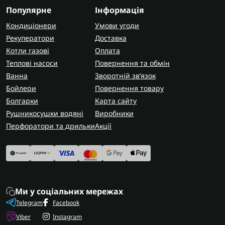
Популярне
Інформація
Кондиціонери
Умови угоди
Рекуператори
Доставка
Котли газові
Оплата
Теплові насоси
Повернення та обмін
Ванна
Зворотній зв’язок
Бойлери
Повернення товару
Болгарки
Карта сайту
Рушникосушки водяні
Виробники
Перфоратори та дрильки
Акції
Ми у соціальних мережах
Telegram
Facebook
Viber
Instagram