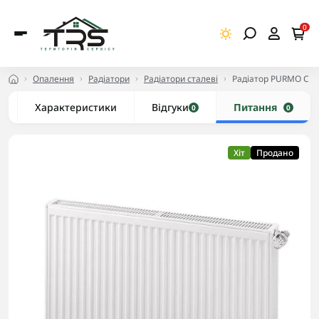
0
Опалення
Радіатори
Радіатори сталеві
Радіатор PURMO C 33
Характеристики
Відгуки
Питання
0
0
Хіт
Продано