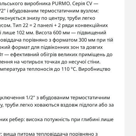
польського виробника PURMO. Серія CV —
/2" і вбудованим термостатичним вузлом:
иконується знизу по центру, труби легко
сом. Тип 22 = 2 панелі + 2 ряди конвекційних
і лише 102 мм. Висота 600 мм — підвищений
овіддача порівняно з форматом 300 мм при тій
кий формат для підвіконних зон та довгих
 Вт — ефективний обігрів великих приміщень до
лення на чотирьох точках до несучої стіни.
мпература теплоносія до 110 °C. Виробництво
підключення 1/2" з вбудованим термостатичним
у, труби легко ховаються вздовж підлоги або за
йних ребер: висока потужність при глибині лише
: вища питома тепловіддача порівняно з