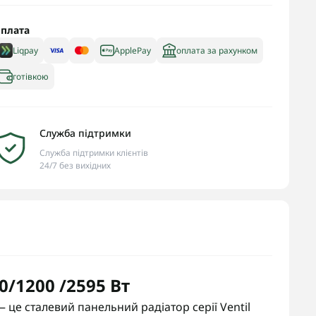
плата
Liqpay
ApplePay
оплата за рахунком
готівкою
Служба підтримки
Служба підтримки клієнтів
24/7 без вихідних
0/1200 /2595 Вт
 це сталевий панельний радіатор серії Ventil