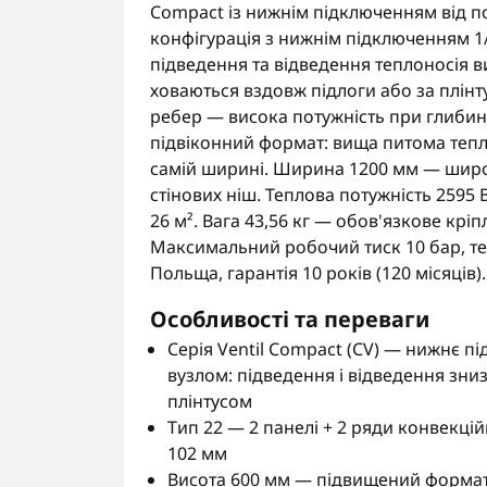
Compact із нижнім підключенням від 
конфігурація з нижнім підключенням 1
підведення та відведення теплоносія в
ховаються вздовж підлоги або за плінту
ребер — висока потужність при глибин
підвіконний формат: вища питома тепл
самій ширині. Ширина 1200 мм — широ
стінових ніш. Теплова потужність 2595
26 м². Вага 43,56 кг — обов'язкове кріп
Максимальний робочий тиск 10 бар, те
Польща, гарантія 10 років (120 місяців).
Особливості та переваги
Серія Ventil Compact (CV) — нижнє 
вузлом: підведення і відведення зниз
плінтусом
Тип 22 — 2 панелі + 2 ряди конвекці
102 мм
Висота 600 мм — підвищений формат