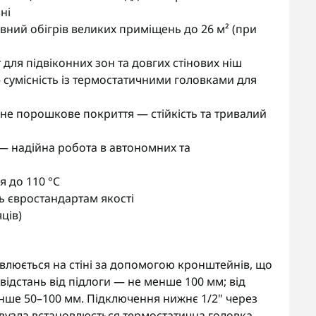
ні
вний обігрів великих приміщень до 26 м² (при
я підвіконних зон та довгих стінових ніш
сумісність із термостатичними головками для
йне порошкове покриття — стійкість та тривалий
— надійна робота в автономних та
 до 110 °C
 євростандартам якості
ців)
влюється на стіні за допомогою кронштейнів, що
ідстань від підлоги — не менше 100 мм; від
енше 50–100 мм. Підключення нижнє 1/2" через
вузла встановлюється термостатична головка