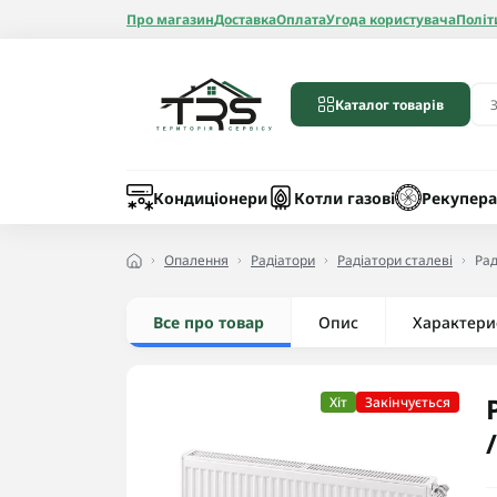
Про магазин
Доставка
Оплата
Угода користувача
Політ
Каталог товарів
Бойлери
Лічильники вод
Запчастини до 
Шланги
Кондиціонери
Котли газові
Рекупера
Опалення
Радіатори
Радіатори сталеві
Рад
Все про товар
Опис
Радіатори алюмі
Характери
Радіатори бімет
Радіатори стале
Хіт
Закінчується