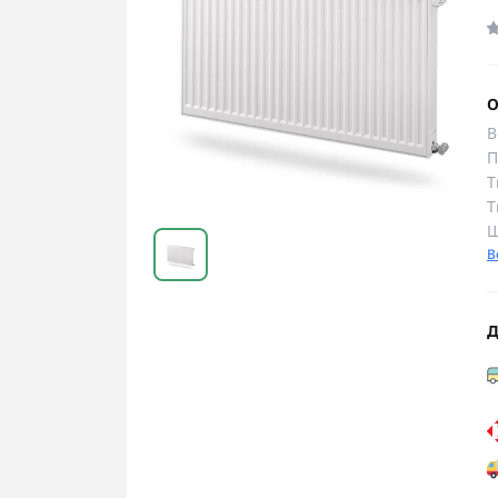
О
В
П
Т
Т
Ш
В
Д