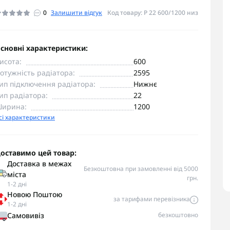
0
Залишити відгук
Код товару: P 22 600/1200 низ
сновні характеристики:
исота:
600
отужність радіатора:
2595
ип підключення радіатора:
Нижнє
ип радіатора:
22
ирина:
1200
сі характеристики
оставимо цей товар:
Доставка в межах
Безкоштовна при замовленні від 5000
міста
грн.
1-2 дні
Новою Поштою
за тарифами перевізника
1-2 дні
Самовивіз
безкоштовно