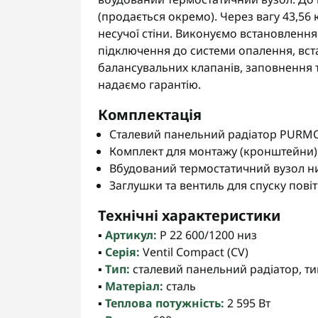
(продається окремо). Через вагу 43,56 
несучої стіни. Виконуємо встановлення 
підключення до системи опалення, вст
балансувальних клапанів, заповнення 
надаємо гарантію.
Комплектація
Сталевий панельний радіатор PURMO V
Комплект для монтажу (кронштейни)
Вбудований термостатичний вузол н
Заглушки та вентиль для спуску пові
Технічні характеристики
▪️
Артикул:
P 22 600/1200 низ
▪️
Серія:
Ventil Compact (CV)
▪️
Тип:
сталевий панельний радіатор, тип
▪️
Матеріал:
сталь
▪️
Теплова потужність:
2 595 Вт