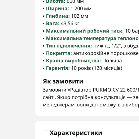
▪️
Висота:
600 мм
▪️
Ширина:
1 200 мм
▪️
Глибина:
102 мм
▪️
Вага:
43,56 кг
▪️
Максимальний робочий тиск:
10 бар
▪️
Максимальна температура теплонос
▪️
Тип підключення:
нижнє, 1/2", з вб
▪️
Покриття:
антикорозійне порошкове,
▪️
Країна виробництва:
Польща
▪️
Гарантія:
10 років (120 місяців)
Як замовити
Замовити «Радіатор PURMO CV 22 600/1
сайті. Якщо потрібна консультація — з
менеджерам, вони допоможуть з вибо
Характеристики