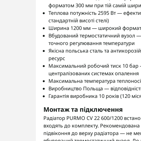
форматом 300 мм при тій самій шири
Теплова потужність 2595 Вт — ефекти
стандартній висоті стелі)
Ширина 1200 мм — широкий формат дл
Вбудований термостатичний вузол — 
точного регулювання температури
Якісна польська сталь та антикорозі
ресурс
Максимальний робочий тиск 10 бар 
централізованих системах опалення
Максимальна температура теплоносія
Виробництво Польща — відповідність
Гарантія виробника 10 років (120 міся
Монтаж та підключення
Радіатор PURMO CV 22 600/1200 встано
входять до комплекту. Рекомендована в
підвіконня до верху радіатора — не м
вбудований термостатичний вузол. До 