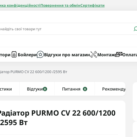
ика конфіденційності
Повернення та обмін
Сертифікати
и
Бачки
Котли газові
Засоби очист
бойлерів
Насоси
Котли електр
Картриджі
тори
Бойлери
Відгуки про магазин
Монтаж
Оплат
Колби
іатор PURMO CV 22 600/1200 /2595 Вт
нієві
стики
Відгуки
Рушникосушки водяні
Питання
Рекомендуємо
0
0
алеві
Рушникосушки електричні
ві
Тени та комплектуючі
Радіатор PURMO CV 22 600/1200
/2595 Вт