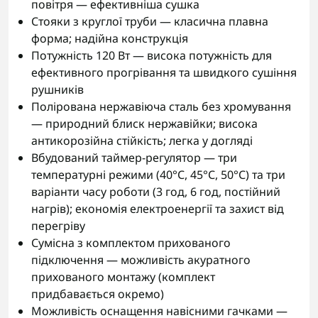
повітря — ефективніша сушка
Стояки з круглої труби — класична плавна
форма; надійна конструкція
Потужність 120 Вт — висока потужність для
ефективного прогрівання та швидкого сушіння
рушників
Полірована нержавіюча сталь без хромування
— природний блиск нержавійки; висока
антикорозійна стійкість; легка у догляді
Вбудований таймер-регулятор — три
температурні режими (40°С, 45°С, 50°С) та три
варіанти часу роботи (3 год, 6 год, постійний
нагрів); економія електроенергії та захист від
перегріву
Сумісна з комплектом прихованого
підключення — можливість акуратного
прихованого монтажу (комплект
придбавається окремо)
Можливість оснащення навісними гачками —