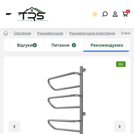
0
Опалення
Рушникосушки
Рушникосушки електричні
Електр
и
Відгуки
Питання
Рекомендуємо
0
0
Хіт