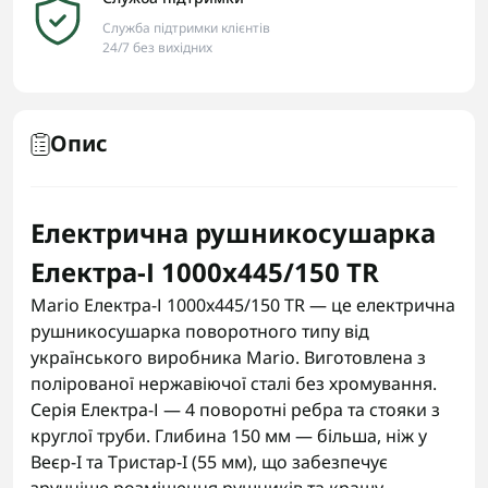
Служба підтримки клієнтів
24/7 без вихідних
Опис
Електрична рушникосушарка
Електра-І 1000x445/150 TR
Mario Електра-І 1000x445/150 TR — це електрична
рушникосушарка поворотного типу від
українського виробника Mario. Виготовлена з
полірованої нержавіючої сталі без хромування.
Серія Електра-І — 4 поворотні ребра та стояки з
круглої труби. Глибина 150 мм — більша, ніж у
Веєр-I та Тристар-I (55 мм), що забезпечує