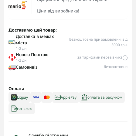
Ціни від виробника!
Доставимо цей товар:
Доставка в межах
Безкоштовна при замовленні від
міста
5000 грн.
1-2 дні
Новою Поштою
за тарифами перевізника
1-2 дні
Самовивіз
безкоштовно
Оплата
Liqpay
ApplePay
оплата за рахунком
готівкою
Служба підтримки