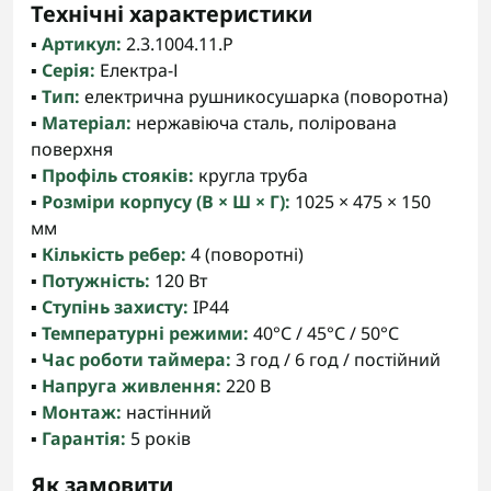
Технічні характеристики
▪️
Артикул:
2.3.1004.11.P
▪️
Серія:
Електра-І
▪️
Тип:
електрична рушникосушарка (поворотна)
▪️
Матеріал:
нержавіюча сталь, полірована
поверхня
▪️
Профіль стояків:
кругла труба
▪️
Розміри корпусу (В × Ш × Г):
1025 × 475 × 150
мм
▪️
Кількість ребер:
4 (поворотні)
▪️
Потужність:
120 Вт
▪️
Ступінь захисту:
IP44
▪️
Температурні режими:
40°С / 45°С / 50°С
▪️
Час роботи таймера:
3 год / 6 год / постійний
▪️
Напруга живлення:
220 В
▪️
Монтаж:
настінний
▪️
Гарантія:
5 років
Як замовити