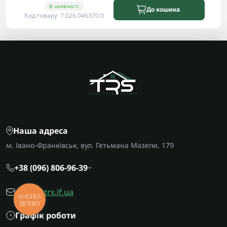
В наявності
До кошика
Код товару: 7.026.046370.0
Наша адреса
м. Івано-Франківськ, вул. Гетьмана Мазепи, 179
+38 (096) 806-96-39
office@trs.if.ua
КНОПКА
ЗВ'ЯЗКУ
Графік роботи