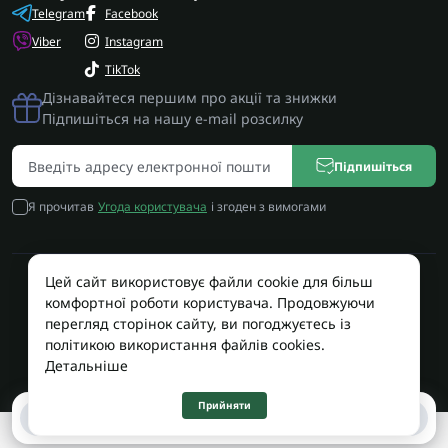
Telegram
Facebook
Viber
Instagram
TikTok
Дізнавайтеся першим про акції та знижки
Підпишіться на нашу e-mail розсилку
Підпишіться
Я прочитав
Угода користувача
і згоден з вимогами
Цей сайт використовує файли cookie для більш
Працює на OpenCart
комфортної роботи користувача. Продовжуючи
Територія Сервісу © 2026
перегляд сторінок сайту, ви погоджуєтесь із
політикою використання файлів cookies.
Детальніше
Прийняти
0
0