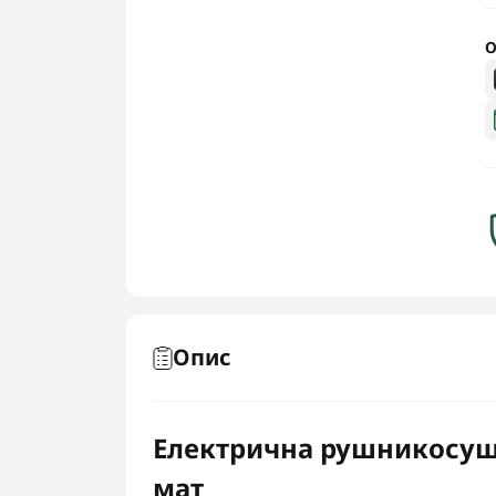
О
Опис
Електрична рушникосуша
мат