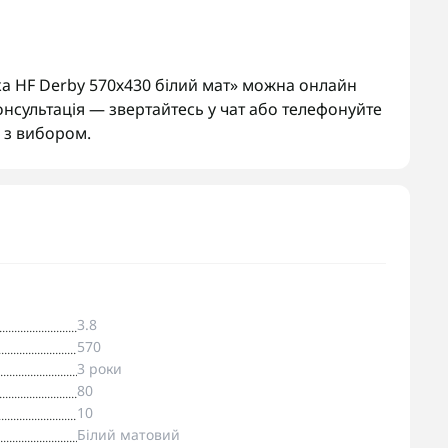
 HF Derby 570х430 білий мат» можна онлайн
онсультація — звертайтесь у чат або телефонуйте
з вибором.
3.8
570
3 роки
80
10
Білий матовий