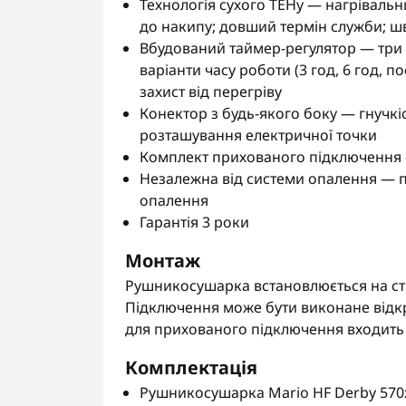
Технологія сухого ТЕНу — нагрівальн
до накипу; довший термін служби; шв
Вбудований таймер-регулятор — три т
варіанти часу роботи (3 год, 6 год, п
захист від перегріву
Конектор з будь-якого боку — гнучкі
розташування електричної точки
Комплект прихованого підключення 
Незалежна від системи опалення — пр
опалення
Гарантія 3 роки
Монтаж
Рушникосушарка встановлюється на сті
Підключення може бути виконане відкр
для прихованого підключення входить 
Комплектація
Рушникосушарка Mario HF Derby 570x4