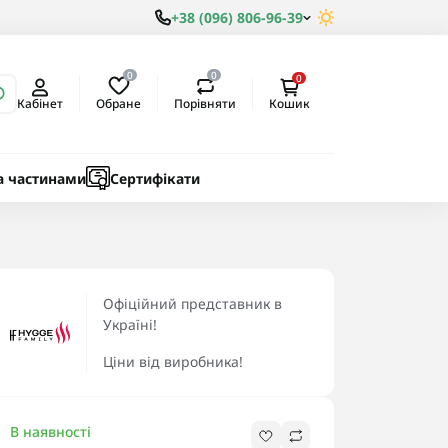
+38 (096) 806-96-39
0
0
0
Обране
Порівняти
Кабінет
Кошик
ки
ичні
а частинами
Сертифікати
Офіційний представник в
Україні!
Ціни від виробника!
В наявності