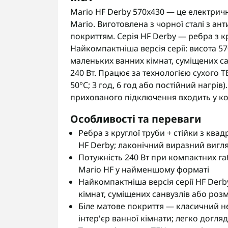
Mario HF Derby 570x430 — це електри
Mario. Виготовлена з чорної сталі з 
покриттям. Серія HF Derby — ребра з кр
Найкомпактніша версія серії: висота 5
маленьких ванних кімнат, суміщених са
240 Вт. Працює за технологією сухого Т
50°С; 3 год, 6 год або постійний нагрів
прихованого підключення входить у ко
Особливості та переваги
Ребра з круглої труби + стійки з кв
HF Derby; лаконічний виразний вигл
Потужність 240 Вт при компактних га
Mario HF у найменшому форматі
Найкомпактніша версія серії HF Der
кімнат, суміщених санвузлів або роз
Біле матове покриття — класичний не
інтер'єр ванної кімнати; легко догля