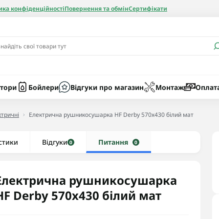
ика конфіденційності
Повернення та обмін
Сертифікати
и
Бачки
Котли газові
Засоби очист
бойлерів
Насоси
Котли електр
Картриджі
тори
Бойлери
Відгуки про магазин
Монтаж
Оплат
Колби
тричні
Електрична рушникосушарка HF Derby 570х430 білий мат
нієві
стики
Відгуки
Рушникосушки водяні
Питання
0
0
алеві
Рушникосушки електричні
ві
Тени та комплектуючі
Електрична рушникосушарка
HF Derby 570х430 білий мат