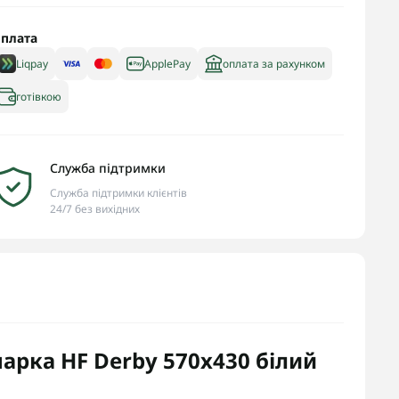
плата
Liqpay
ApplePay
оплата за рахунком
готівкою
Служба підтримки
Служба підтримки клієнтів
24/7 без вихідних
рка HF Derby 570х430 білий