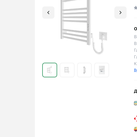
О
В
В
Г
Г
К
В
Д