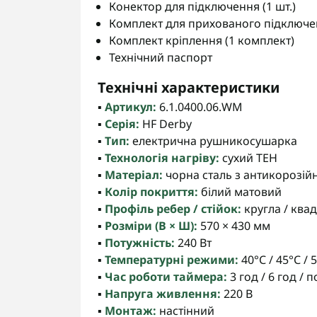
Конектор для підключення (1 шт.)
Комплект для прихованого підключен
Комплект кріплення (1 комплект)
Технічний паспорт
Технічні характеристики
▪️
Артикул:
6.1.0400.06.WM
▪️
Серія:
HF Derby
▪️
Тип:
електрична рушникосушарка
▪️
Технологія нагріву:
сухий ТЕН
▪️
Матеріал:
чорна сталь з антикорозі
▪️
Колір покриття:
білий матовий
▪️
Профіль ребер / стійок:
кругла / ква
▪️
Розміри (В × Ш):
570 × 430 мм
▪️
Потужність:
240 Вт
▪️
Температурні режими:
40°С / 45°С / 
▪️
Час роботи таймера:
3 год / 6 год / 
▪️
Напруга живлення:
220 В
▪️
Монтаж:
настінний