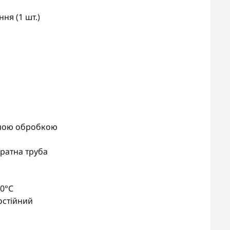
ня (1 шт.)
йною обробкою
дратна труба
50°С
постійний