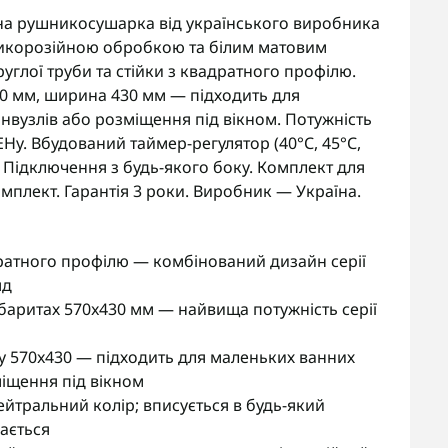
чна рушникосушарка від українського виробника
антикорозійною обробкою та білим матовим
углої труби та стійки з квадратного профілю.
70 мм, ширина 430 мм — підходить для
нвузлів або розміщення під вікном. Потужність
ЕНу. Вбудований таймер-регулятор (40°С, 45°С,
). Підключення з будь-якого боку. Комплект для
мплект. Гарантія 3 роки. Виробник — Україна.
адратного профілю — комбінований дизайн серії
яд
баритах 570x430 мм — найвища потужність серії
by 570x430 — підходить для маленьких ванних
міщення під вікном
йтральний колір; вписується в будь-який
дається