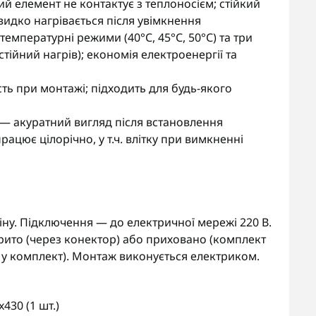
ий елемент не контактує з теплоносієм; стійкий
идко нагрівається після увімкнення
емпературні режими (40°С, 45°С, 50°С) та три
остійний нагрів); економія електроенергії та
сть при монтажі; підходить для будь-якого
— акуратний вигляд після встановлення
ацює цілорічно, у т.ч. влітку при вимкненні
ну. Підключення — до електричної мережі 220 В.
ито (через конектор) або приховано (комплект
у комплект). Монтаж виконується електриком.
30 (1 шт.)