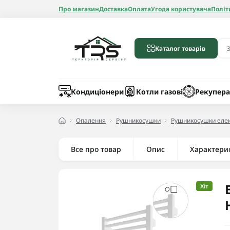
Про магазин
Доставка
Оплата
Угода користувача
Політ
Каталог товарів
Бойлери
Лічильники вод
Запчастини до 
Шланги
Кондиціонери
Котли газові
Рекупера
Опалення
Рушникосушки
Рушникосушки елек
Все про товар
Опис
Радіатори алюмі
Характери
Радіатори бімет
Радіатори стале
Хіт