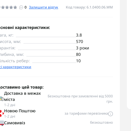
0
Залишити відгук
Код товару: 6.1.0400.06.WM
сновні характеристики:
ага, кг:
3.8
исота, мм:
570
арантія:
3 роки
либина, мм:
80
ількість ребер:
10
сі характеристики
оставимо цей товар:
Доставка в межах
Безкоштовна при замовленні від 5000
міста
грн.
1-2 дні
Новою Поштою
за тарифами перевізника
1-2 дні
Самовивіз
безкоштовно