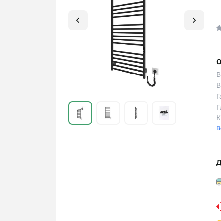
О
В
В
Г
Г
К
В
Д