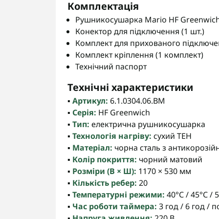
Комплектація
Рушникосушарка Mario HF Greenwich 
Конектор для підключення (1 шт.)
Комплект для прихованого підключен
Комплект кріплення (1 комплект)
Технічний паспорт
Технічні характеристики
▪️
Артикул:
6.1.0304.06.BM
▪️
Серія:
HF Greenwich
▪️
Тип:
електрична рушникосушарка
▪️
Технологія нагріву:
сухий ТЕН
▪️
Матеріал:
чорна сталь з антикорозі
▪️
Колір покриття:
чорний матовий
▪️
Розміри (В × Ш):
1170 × 530 мм
▪️
Кількість ребер:
20
▪️
Температурні режими:
40°С / 45°С / 
▪️
Час роботи таймера:
3 год / 6 год / 
▪️
Напруга живлення:
220 В