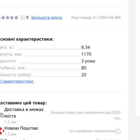
0
Залишити відгук
Код товару: 6.1.0304.06.BM
сновні характеристики:
ага, кг:
8.34
исота, мм:
1170
арантія:
3 роки
либина, мм:
80
ількість ребер:
20
сі характеристики
оставимо цей товар:
Доставка в межах
Безкоштовна при замовленні від 5000
міста
грн.
1-2 дні
Новою Поштою
за тарифами перевізника
1-2 дні