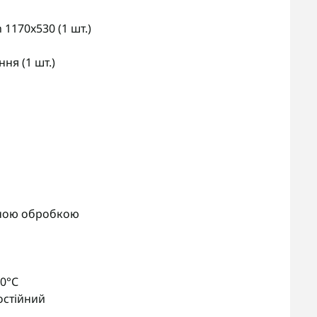
1170x530 (1 шт.)
ня (1 шт.)
йною обробкою
50°С
постійний