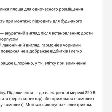
елика площа для одночасного розміщення
сть при монтажі; підходить для будь-якого
 акуратний вигляд після встановлення; дроти
а корпусом
 лаконічний вигляд; гармоніє з чорними
поверхня не відображає відбитків і легко
ацює цілорічно, у т.ч. влітку при вимкненні
ну. Підключення — до електричної мережі 220 В.
ито (через конектор) або приховано (комплект
у комплект). Монтаж виконується електриком.