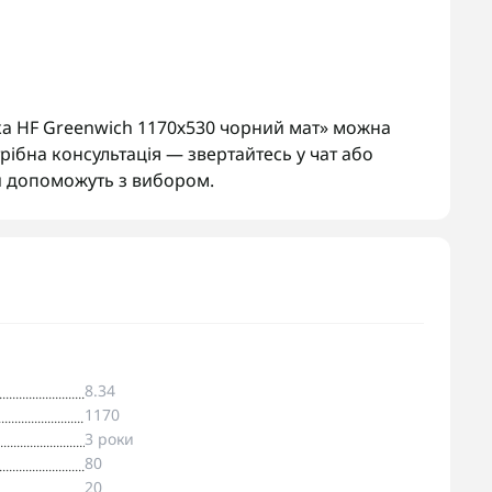
а HF Greenwich 1170х530 чорний мат» можна
рібна консультація — звертайтесь у чат або
 допоможуть з вибором.
8.34
1170
3 роки
80
20