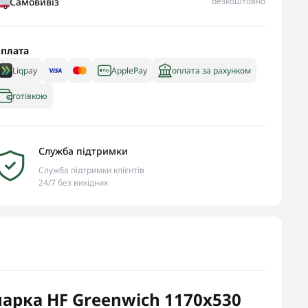
Самовивіз
безкоштовно
плата
Liqpay
ApplePay
оплата за рахунком
готівкою
Служба підтримки
Служба підтримки клієнтів
24/7 без вихідних
рка HF Greenwich 1170х530