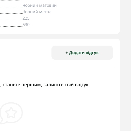
Чорний матовий
Чорний метал
225
530
+ Додати відгук
, станьте першим, залиште свій відгук.