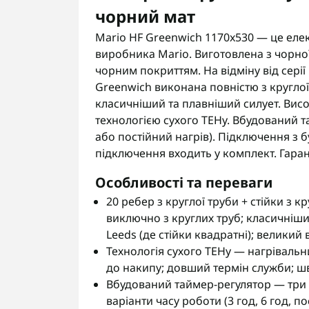
чорний мат
Mario HF Greenwich 1170x530 — це еле
виробника Mario. Виготовлена з чорно
чорним покриттям. На відміну від серії 
Greenwich виконана повністю з круглої 
класичніший та плавніший силует. Вис
технологією сухого ТЕНу. Вбудований тай
або постійний нагрів). Підключення з 
підключення входить у комплект. Гаран
Особливості та переваги
20 ребер з круглої труби + стійки з 
виключно з круглих труб; класичніши
Leeds (де стійки квадратні); великий
Технологія сухого ТЕНу — нагрівальн
до накипу; довший термін служби; шв
Вбудований таймер-регулятор — три т
варіанти часу роботи (3 год, 6 год, п