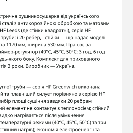
ктрична рушникосушарка від українського
ї сталі з антикорозійною обробкою та матовим
HF Leeds (де стійки квадратні), серія HF
труби: і 20 ребер, і стійки — що надає моделі
ота 1170 мм, ширина 530 мм. Працює за
мер-регулятор (40°С, 45°С, 50°С; 3 год, 6 год
будь-якого боку. Комплект для прихованого
тія 3 роки. Виробник — Україна.
круглої труби — серія HF Greenwich виконана
й та плавніший силует порівняно з серією HF
 вибір площі сушіння завдяки 20 ребрам
ий елемент не контактує з теплоносієм; стійкий
идко нагрівається після увімкнення
емпературні режими (40°С, 45°С, 50°С) та три
остійний нагрів); економія електроенергії та