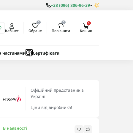
+38 (096) 806-96-39
0
0
0
Обране
Порівняти
Кабінет
Кошик
ки
ичні
а частинами
Сертифікати
Офіційний представник в
Україні!
Ціни від виробника!
В наявності