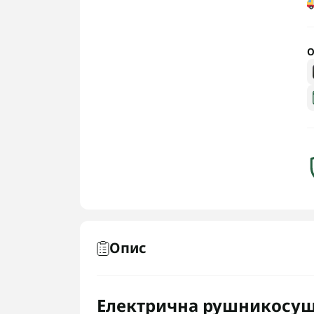
О
Опис
Електрична рушникосуша