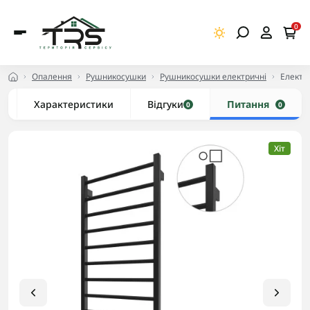
0
Опалення
Рушникосушки
Рушникосушки електричні
Електр
Характеристики
Відгуки
Питання
0
0
Хіт