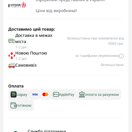
Ціни від виробника!
Доставимо цей товар:
Доставка в межах
Безкоштовна при замовленні від
міста
5000 грн.
1-2 дні
Новою Поштою
за тарифами перевізника
1-2 дні
Самовивіз
безкоштовно
Оплата
Liqpay
ApplePay
оплата за рахунком
готівкою
Служба підтримки