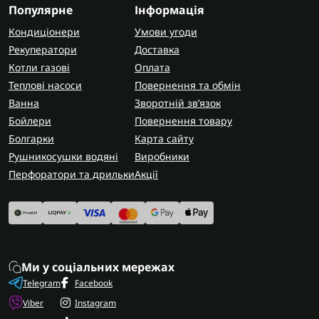
Популярне
Інформація
Кондиціонери
Умови угоди
Рекуператори
Доставка
Котли газові
Оплата
Теплові насоси
Повернення та обмін
Ванна
Зворотній зв’язок
Бойлери
Повернення товару
Болгарки
Карта сайту
Рушникосушки водяні
Виробники
Перфоратори та дрильки
Акції
Ми у соціальних мережах
Telegram
Facebook
Viber
Instagram