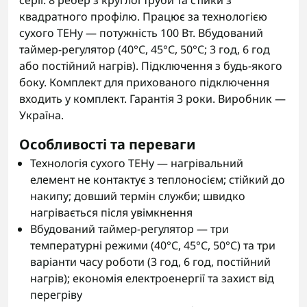
серії. 8 ребер з круглої труби та стійки з
квадратного профілю. Працює за технологією
сухого ТЕНу — потужність 100 Вт. Вбудований
таймер-регулятор (40°С, 45°С, 50°С; 3 год, 6 год
або постійний нагрів). Підключення з будь-якого
боку. Комплект для прихованого підключення
входить у комплект. Гарантія 3 роки. Виробник —
Україна.
Особливості та переваги
Технологія сухого ТЕНу — нагрівальний
елемент не контактує з теплоносієм; стійкий до
накипу; довший термін служби; швидко
нагрівається після увімкнення
Вбудований таймер-регулятор — три
температурні режими (40°С, 45°С, 50°С) та три
варіанти часу роботи (3 год, 6 год, постійний
нагрів); економія електроенергії та захист від
перегріву