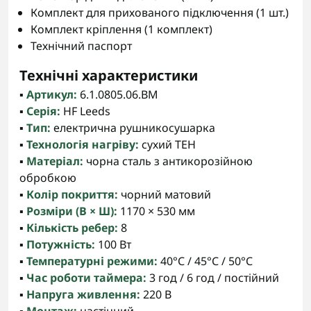
Комплект для прихованого підключення (1 шт.)
Комплект кріплення (1 комплект)
Технічний паспорт
Технічні характеристики
▪️
Артикул:
6.1.0805.06.BM
▪️
Серія:
HF Leeds
▪️
Тип:
електрична рушникосушарка
▪️
Технологія нагріву:
сухий ТЕН
▪️
Матеріал:
чорна сталь з антикорозійною
обробкою
▪️
Колір покриття:
чорний матовий
▪️
Розміри (В × Ш):
1170 × 530 мм
▪️
Кількість ребер:
8
▪️
Потужність:
100 Вт
▪️
Температурні режими:
40°С / 45°С / 50°С
▪️
Час роботи таймера:
3 год / 6 год / постійний
▪️
Напруга живлення:
220 В