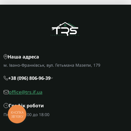
Наша адреса
м. Івано-Франківськ, вул. Гетьмана Мазепи, 179
+38 (096) 806-96-39
office@trs.if.ua
Графік роботи
КНОПКА
Пн-Пт: з 09:00 до 18:00
ЗВ'ЯЗКУ