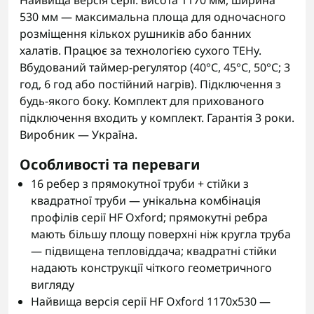
Найвища версія серії: висота 1170 мм, ширина
530 мм — максимальна площа для одночасного
розміщення кількох рушників або банних
халатів. Працює за технологією сухого ТЕНу.
Вбудований таймер-регулятор (40°С, 45°С, 50°С; 3
год, 6 год або постійний нагрів). Підключення з
будь-якого боку. Комплект для прихованого
підключення входить у комплект. Гарантія 3 роки.
Виробник — Україна.
Особливості та переваги
16 ребер з прямокутної труби + стійки з
квадратної труби — унікальна комбінація
профілів серії HF Oxford; прямокутні ребра
мають більшу площу поверхні ніж кругла труба
— підвищена тепловіддача; квадратні стійки
надають конструкції чіткого геометричного
вигляду
Найвища версія серії HF Oxford 1170x530 —