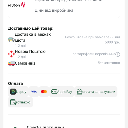
Ціни від виробника!
Доставимо цей товар:
Доставка в межах
Безкоштовна при замовленні від
міста
5000 грн.
1-2 дні
Новою Поштою
за тарифами перевізника
1-2 дні
Самовивіз
безкоштовно
Оплата
Liqpay
ApplePay
оплата за рахунком
готівкою
Служба підтримки