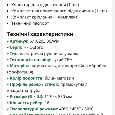
Конектор для підключення (1 шт.)
Комплект для прихованого підключення (1 шт.)
Комплект кріплення (1 комплект)
Технічний паспорт
Технічні характеристики
▪️
Артикул:
6.1.0203.06.WM
▪️
Серія:
HF Oxford
▪️
Тип:
електрична рушникосушарка
▪️
Технологія нагріву:
сухий ТЕН
▪️
Матеріал:
чорна сталь, антикорозійна обробка
(фосфотація)
▪️
Колір покриття:
білий матовий
▪️
Профіль ребер / стійок:
прямокутна /
квадратна труба
▪️
Розміри (В × Ш):
1170 × 530 мм
▪️
Кількість ребер:
16
▪️
Температурні режими:
40°С / 45°С / 50°С