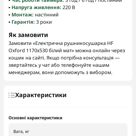
▪️
Час роботи таймера:
3 год / 6 год / постійний
▪️
Напруга живлення:
220 В
▪️
Монтаж:
настінний
▪️
Гарантія:
3 роки
Як замовити
Замовити «Електрична рушникосушарка HF
Oxford 1170х530 білий мат» можна онлайн через
кошик на сайті. Якщо потрібна консультація —
звертайтесь у чат або телефонуйте нашим
менеджерам, вони допоможуть з вибором.
Характеристики
Основні характеристики
Вага, кг