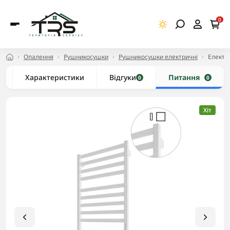
0
Опалення
Рушникосушки
Рушникосушки електричні
Електр
Характеристики
Відгуки
Питання
0
0
Хіт