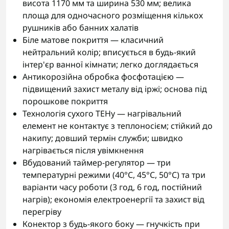
висота 1170 мм та ширина 530 мм; велика
площа для одночасного розміщення кількох
рушників або банних халатів
Біле матове покриття — класичний
нейтральний колір; вписується в будь-який
інтер'єр ванної кімнати; легко доглядається
Антикорозійна обробка фосфотацією —
підвищений захист металу від іржі; основа під
порошкове покриття
Технологія сухого ТЕНу — нагрівальний
елемент не контактує з теплоносієм; стійкий до
накипу; довший термін служби; швидко
нагрівається після увімкнення
Вбудований таймер-регулятор — три
температурні режими (40°С, 45°С, 50°С) та три
варіанти часу роботи (3 год, 6 год, постійний
нагрів); економія електроенергії та захист від
перегріву
Конектор з будь-якого боку — гнучкість при