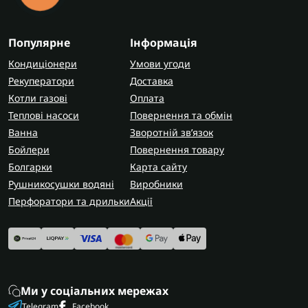
Популярне
Інформація
Кондиціонери
Умови угоди
Рекуператори
Доставка
Котли газові
Оплата
Теплові насоси
Повернення та обмін
Ванна
Зворотній зв’язок
Бойлери
Повернення товару
Болгарки
Карта сайту
Рушникосушки водяні
Виробники
Перфоратори та дрильки
Акції
Ми у соціальних мережах
Telegram
Facebook