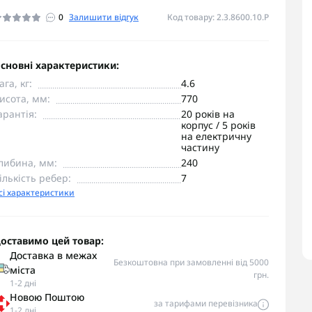
0
Залишити відгук
Код товару: 2.3.8600.10.P
сновні характеристики:
ага, кг:
4.6
исота, мм:
770
арантія:
20 років на
корпус / 5 років
на електричну
частину
либина, мм:
240
ількість ребер:
7
сі характеристики
оставимо цей товар:
Доставка в межах
Безкоштовна при замовленні від 5000
міста
грн.
1-2 дні
Новою Поштою
за тарифами перевізника
1-2 дні