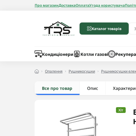
Про магазин
Доставка
Оплата
Угода користувача
Політ
Каталог товарів
Бойлери
Лічильники вод
Запчастини до 
Шланги
Кондиціонери
Котли газові
Рекупера
Опалення
Рушникосушки
Рушникосушки елек
Все про товар
Опис
Радіатори алюмі
Характери
Радіатори бімет
Радіатори стале
Хіт