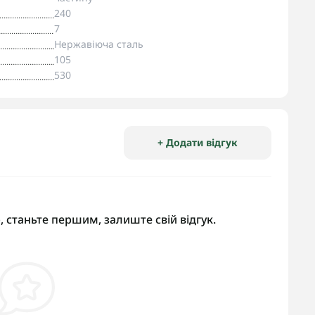
240
7
Нержавіюча сталь
105
530
+ Додати відгук
, станьте першим, залиште свій відгук.