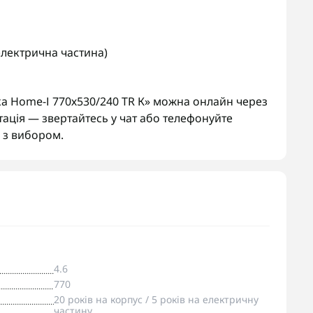
(електрична частина)
 Home-І 770х530/240 TR К» можна онлайн через
тація — звертайтесь у чат або телефонуйте
з вибором.
4.6
770
20 років на корпус / 5 років на електричну
частину