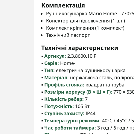
Комплектація
Рушникосушарка Mario Home-І 770x53
Конектор для підключення (1 шт.)
Комплект кріплення (1 комплект)
Технічний паспорт
Технічні характеристики
▪️
Артикул:
2.3.8600.10.P
▪️
Серія:
Home-І
▪️
Тип:
електрична рушникосушарка
▪️
Матеріал:
нержавіюча сталь, поліров
▪️
Профіль стояка:
квадратна труба
▪️
Розміри корпусу (В × Ш × Г):
770 × 53
▪️
Кількість ребер:
7
▪️
Потужність:
105 Вт
▪️
Ступінь захисту:
IP44
▪️
Температурні режими:
40°С / 45°С / 
▪️
Час роботи таймера:
3 год / 6 год / 