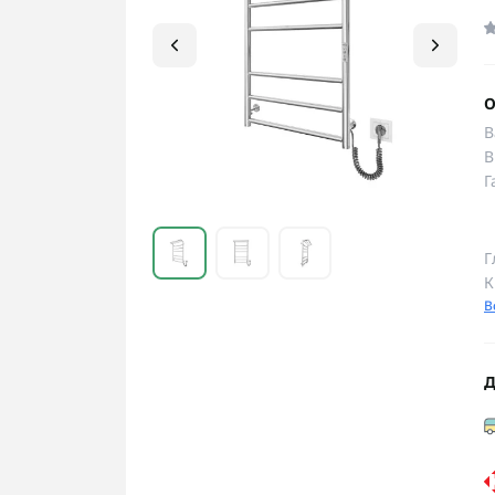
О
В
В
Г
Г
К
В
Д