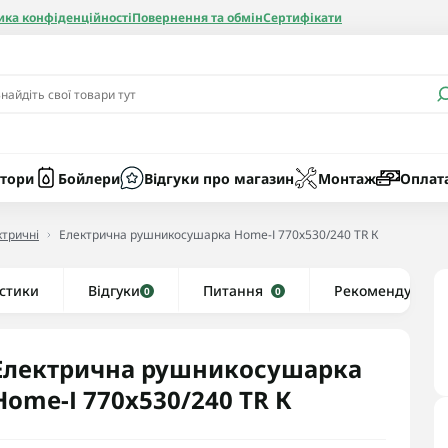
ика конфіденційності
Повернення та обмін
Сертифікати
и
Бачки
Котли газові
Засоби очист
бойлерів
Насоси
Котли електр
Картриджі
тори
Бойлери
Відгуки про магазин
Монтаж
Оплат
Колби
тричні
Електрична рушникосушарка Home-І 770х530/240 TR К
нієві
стики
Відгуки
Рушникосушки водяні
Питання
Рекомендуємо
0
0
алеві
Рушникосушки електричні
ві
Тени та комплектуючі
Електрична рушникосушарка
Home-І 770х530/240 TR К