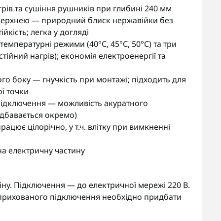
грів та сушіння рушників при глибині 240 мм
верхнею — природний блиск нержавійки без
йкість; легка у догляді
емпературні режими (40°С, 45°С, 50°С) та три
остійний нагрів); економія електроенергії та
го боку — гнучкість при монтажі; підходить для
ї точки
підключення — можливість акуратного
дбавається окремо)
ацює цілорічно, у т.ч. влітку при вимкненні
 на електричну частину
ну. Підключення — до електричної мережі 220 В.
прихованого підключення необхідно придбати