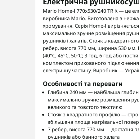
Електрична рушникосуша
Mario Home-І 770x530/240 TR К — це е
виробника Mario. Виготовлена з нержа
хромування. Серія Home-І вирізняється
максимально зручне розміщення рушни
рушників і халатів. Стояк з квадратно
ребер, висота 770 мм, ширина 530 мм. 
(40°С, 45°С, 50°С; 3 год, 6 год або пост
комплектом прихованого підключення. Г
електричну частину. Виробник — Украї
Особливості та переваги
Глибина 240 мм — найбільша глибин
максимально зручне розміщення рушн
великого та товстого текстилю
Стояк з квадратного профілю — стро
збільшена площа нагрівальної повер
7 ребер, висота 770 мм — достатня 
рушників або банного халата