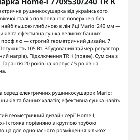
рка Home-І 770х530/240 TR К
лектрична рушникосушарка від українського
віючої сталі з полірованою поверхнею без
 найбільшою глибиною в лінійці Mario: 240 мм —
ків та ефективна сушка великих банних
го профілю — строгий геометричний дизайн. 7
Потужність 105 Вт. Вбудований таймер-регулятор
ійний нагрів). Підключення TR К (праве). Сумісна з
арантія 20 років на корпус / 5 років на
на.
а серед електричних рушникосушарок Mario;
иків та банних халатів; ефективна сушка навіть
гий геометричний дизайн серії Home-І;
хні стояка порівняно з круглою трубою
площа для одночасного розміщення кількох