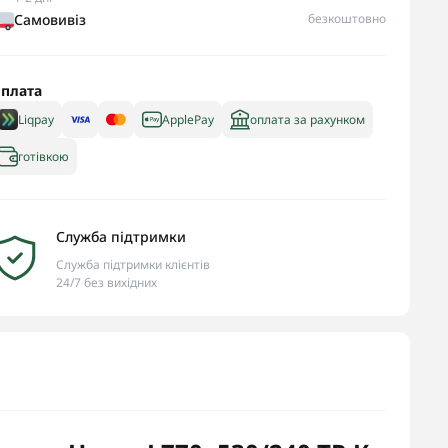
Самовивіз
безкоштовно
плата
Liqpay
ApplePay
оплата за рахунком
готівкою
Служба підтримки
Служба підтримки клієнтів
24/7 без вихідних