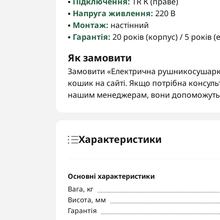
▪️
Підключення:
TR К (праве)
▪️
Напруга живлення:
220 В
▪️
Монтаж:
настінний
▪️
Гарантія:
20 років (корпус) / 5 років 
Як замовити
Замовити «Електрична рушникосушарка
кошик на сайті. Якщо потрібна консуль
нашим менеджерам, вони допоможуть 
Характеристики
Основні характеристики
Вага, кг
Висота, мм
Гарантія