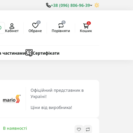
+38 (096) 806-96-39
0
0
0
Обране
Порівняти
Кабінет
Кошик
ки
ичні
а частинами
Сертифікати
Офіційний представник в
Україні!
Ціни від виробника!
В наявності