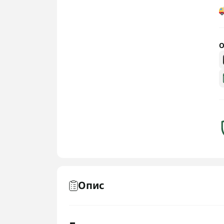
О
Опис