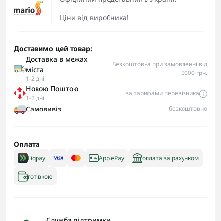
Ціни від виробника!
Доставимо цей товар:
Доставка в межах
Безкоштовна при замовленні від
міста
5000 грн.
1-2 дні
Новою Поштою
за тарифами перевізника
1-2 дні
Самовивіз
безкоштовно
Оплата
Liqpay
ApplePay
оплата за рахунком
готівкою
Служба підтримки