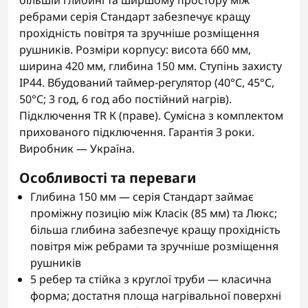
більшій глибині та ширшому простору між
ребрами серія Стандарт забезпечує кращу
прохідність повітря та зручніше розміщення
рушників. Розміри корпусу: висота 660 мм,
ширина 420 мм, глибина 150 мм. Ступінь захисту
IP44. Вбудований таймер-регулятор (40°С, 45°С,
50°С; 3 год, 6 год або постійний нагрів).
Підключення TR К (праве). Сумісна з комплектом
прихованого підключення. Гарантія 3 роки.
Виробник — Україна.
Особливості та переваги
Глибина 150 мм — серія Стандарт займає
проміжну позицію між Класік (85 мм) та Люкс;
більша глибина забезпечує кращу прохідність
повітря між ребрами та зручніше розміщення
рушників
5 ребер та стійка з круглої труби — класична
форма; достатня площа нагрівальної поверхні