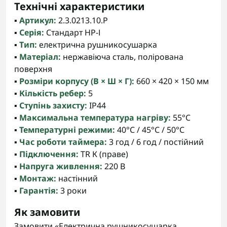
Технічні характеристики
▪️
Артикул:
2.3.0213.10.P
▪️
Серія:
Стандарт НР-І
▪️
Тип:
електрична рушникосушарка
▪️
Матеріал:
нержавіюча сталь, полірована
поверхня
▪️
Розміри корпусу (В × Ш × Г):
660 × 420 × 150 мм
▪️
Кількість ребер:
5
▪️
Ступінь захисту:
IP44
▪️
Максимальна температура нагріву:
55°C
▪️
Температурні режими:
40°С / 45°С / 50°С
▪️
Час роботи таймера:
3 год / 6 год / постійний
▪️
Підключення:
TR К (праве)
▪️
Напруга живлення:
220 В
▪️
Монтаж:
настінний
▪️
Гарантія:
3 роки
Як замовити
Замовити «Електрична рушникосушарка