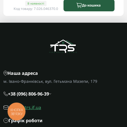
В наявності
До кошика
Код товару: 7.026.046370.0
Наша адреса
м. Івано-Франківськ, вул. Гетьмана Мазепи, 179
+38 (096) 806-96-39
office@trs.if.ua
КНОПКА
ЗВ'ЯЗКУ
Графік роботи