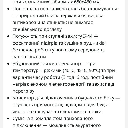
при компактних габаритах 650x430 мм
Полірована нержавіюча сталь без хромування
— природний блиск нержавійки; висока
антикорозійна стійкість; не вимагає
спеціального догляду
Потужність при ступені захисту IP44 —
ефективний підігрів та сушіння рушників;
безпечна робота у вологому середовищі
ванної кімнати
Вбудований таймер-регулятор — три
температурні режими (40°С, 45°С, 50°С) та три
варіанти часу роботи (3 год, 6 год, постійний
нагрів); економія електроенергії та захист від
перегріву
Конектор для підключення з будь-якого боку —
гнучкість при монтажі; підходить для будь-
якого розташування електричної точки
Сумісна з комплектом прихованого
підключення — можливість акуратного