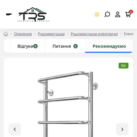
0
Опалення
Рушникосушки
Рушникосушки електричні
Електр
и
Відгуки
Питання
Рекомендуємо
0
0
Хіт