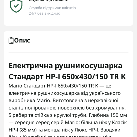
Служба підтримки клієнтів
24/7 без вихідних
Опис
Електрична рушникосушарка
Стандарт НР-І 650х430/150 TR К
Mario Стандарт НР-І 650x430/150 TR К — це
електрична рушникосушарка від українського
виробника Mario. Виготовлена з нержавіючої
сталі з полірованою поверхнею без хромування.
5 ребер та стійка з круглої труби. Глибина 150 мм
— середня серед серій Mario: більша ніж у Класік
НР-І (85 мм) та менша ніж у Люкс НР-І. Завдяки