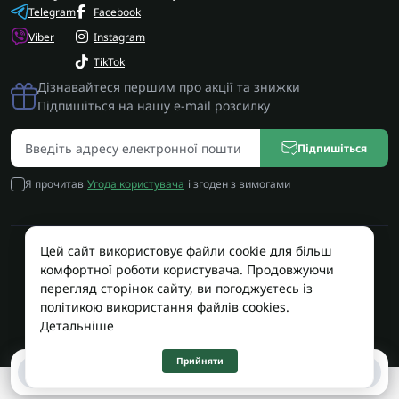
Telegram
Facebook
Viber
Instagram
TikTok
Дізнавайтеся першим про акції та знижки
Підпишіться на нашу e-mail розсилку
Підпишіться
Я прочитав
Угода користувача
і згоден з вимогами
Цей сайт використовує файли cookie для більш
Працює на OpenCart
комфортної роботи користувача. Продовжуючи
Територія Сервісу © 2026
перегляд сторінок сайту, ви погоджуєтесь із
політикою використання файлів cookies.
Детальніше
Прийняти
0
0