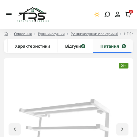
0
Опалення
Рушникосушки
Рушникосушки електричні
HF Shef
Характеристики
Відгуки
Питання
0
0
Хіт