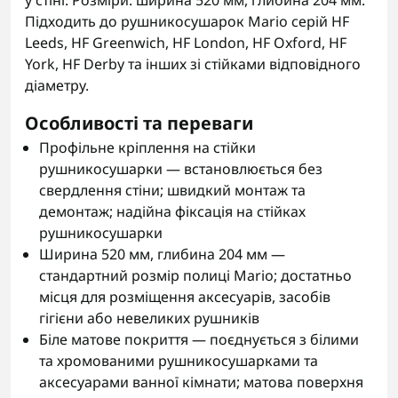
у стіні. Розміри: ширина 520 мм, глибина 204 мм.
Підходить до рушникосушарок Mario серій HF
Leeds, HF Greenwich, HF London, HF Oxford, HF
York, HF Derby та інших зі стійками відповідного
діаметру.
Особливості та переваги
Профільне кріплення на стійки
рушникосушарки — встановлюється без
свердлення стіни; швидкий монтаж та
демонтаж; надійна фіксація на стійках
рушникосушарки
Ширина 520 мм, глибина 204 мм —
стандартний розмір полиці Mario; достатньо
місця для розміщення аксесуарів, засобів
гігієни або невеликих рушників
Біле матове покриття — поєднується з білими
та хромованими рушникосушарками та
аксесуарами ванної кімнати; матова поверхня