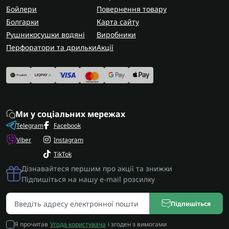
Бойлери
Повернення товару
Болгарки
Карта сайту
Рушникосушки водяні
Виробники
Перфоратори та дрильки
Акції
Ми у соціальних мережах
Telegram
Facebook
Viber
Instagram
TikTok
Дізнавайтеся першим про акції та знижки
Підпишіться на нашу e-mail розсилку
Підпишіться
Я прочитав
Угода користувача
і згоден з вимогами