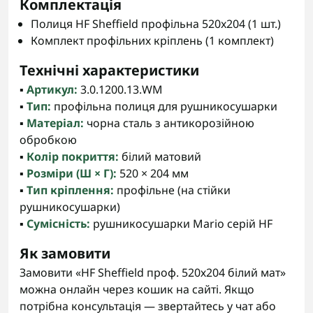
Комплектація
Полиця HF Sheffield профільна 520x204 (1 шт.)
Комплект профільних кріплень (1 комплект)
Технічні характеристики
▪️
Артикул:
3.0.1200.13.WM
▪️
Тип:
профільна полиця для рушникосушарки
▪️
Матеріал:
чорна сталь з антикорозійною
обробкою
▪️
Колір покриття:
білий матовий
▪️
Розміри (Ш × Г):
520 × 204 мм
▪️
Тип кріплення:
профільне (на стійки
рушникосушарки)
▪️
Сумісність:
рушникосушарки Mario серій HF
Як замовити
Замовити «HF Sheffield проф. 520х204 білий мат»
можна онлайн через кошик на сайті. Якщо
потрібна консультація — звертайтесь у чат або