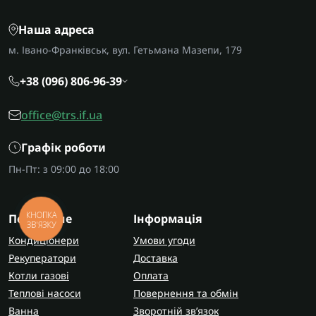
Наша адреса
м. Івано-Франківськ, вул. Гетьмана Мазепи, 179
+38 (096) 806-96-39
office@trs.if.ua
Графік роботи
Пн-Пт: з 09:00 до 18:00
КНОПКА
Популярне
Інформація
ЗВ'ЯЗКУ
Кондиціонери
Умови угоди
Рекуператори
Доставка
Котли газові
Оплата
Теплові насоси
Повернення та обмін
Ванна
Зворотній зв’язок