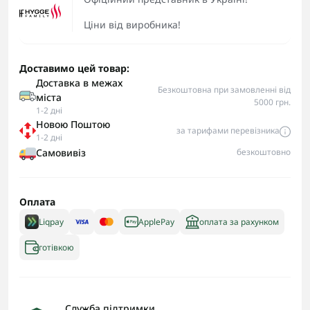
Ціни від виробника!
Доставимо цей товар:
Доставка в межах
Безкоштовна при замовленні від
міста
5000 грн.
1-2 дні
Новою Поштою
за тарифами перевізника
1-2 дні
Самовивіз
безкоштовно
Оплата
Liqpay
ApplePay
оплата за рахунком
готівкою
Служба підтримки