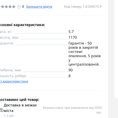
0
Залишити відгук
Код товару: 1.8.044572.P
сновні характеристики:
ага, кг:
5.7
исота, мм:
1170
арантія:
Гарантія - 50
років в закритій
системі
опалення, 5 років
у
централізованій.
либина, мм:
90
ількість ребер:
8
сі характеристики
оставимо цей товар:
Доставка в межах
Безкоштовна при замовленні від 5000
міста
грн.
1-2 дні