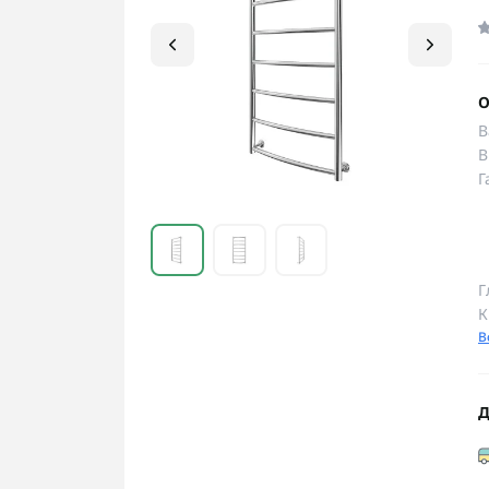
О
В
В
Г
Г
К
В
Д