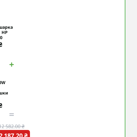
шарка
к HP
00
₴
00W
шки
₴
12 582.00 ₴
2 187.20 ₴