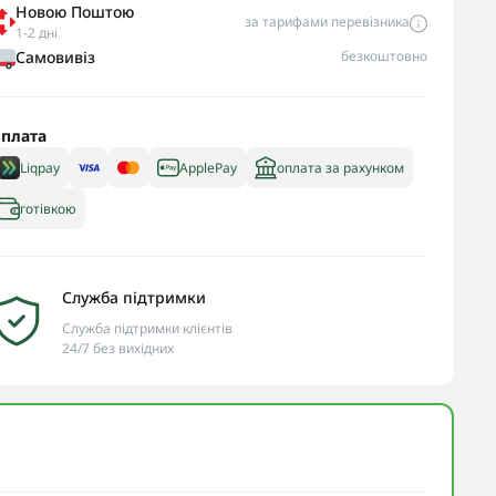
Новою Поштою
за тарифами перевізника
1-2 дні
Самовивіз
безкоштовно
плата
Liqpay
ApplePay
оплата за рахунком
готівкою
Служба підтримки
Служба підтримки клієнтів
24/7 без вихідних