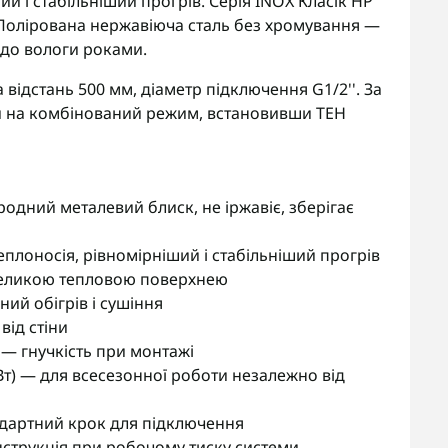
й і стабільніший прогрів. Серія INOX Класік HP
. Полірована нержавіюча сталь без хромування —
 до вологи роками.
 відстань 500 мм, діаметр підключення G1/2''. За
 на комбінований режим, встановивши ТЕН
одний металевий блиск, не іржавіє, зберігає
плоносія, рівномірніший і стабільніший прогрів
великою тепловою поверхнею
ий обігрів і сушіння
від стіни
— гнучкість при монтажі
Вт) — для всесезонної роботи незалежно від
ндартний крок для підключення
нструкція при робочому тиску системи