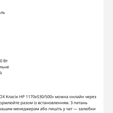
аль
0 Вт
альне
й
X Класік HP 1170х530/500» можна онлайн через
ормлюйте разом із встановленням. З питань
нашим менеджерам або пишіть у чат — залюбки