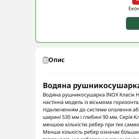
Еко
Опис
Водяна рушникосушарка 
Водяна рушникосушарка INOX Класік HP
настінна модель із вісьмома горизонт
підключенням до системи опалення аб
ширині 530 мм і глибині 90 мм. Серія К
меншою кількістю ребер при тих самих 
Менша кількість ребер означає більши