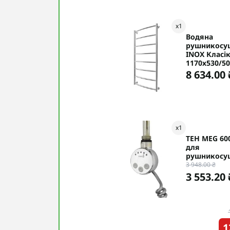
x
1
Водяна
рушникосу
INOX Класі
1170х530/5
8 634.00 
x
1
ТЕН MEG 6
для
рушникосу
3 948.00 ₴
3 553.20 
1