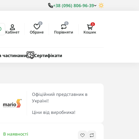
+38 (096) 806-96-39
0
0
0
Обране
Порівняти
Кабінет
Кошик
ки
ичні
а частинами
Сертифікати
Офіційний представник в
Україні!
Ціни від виробника!
В наявності