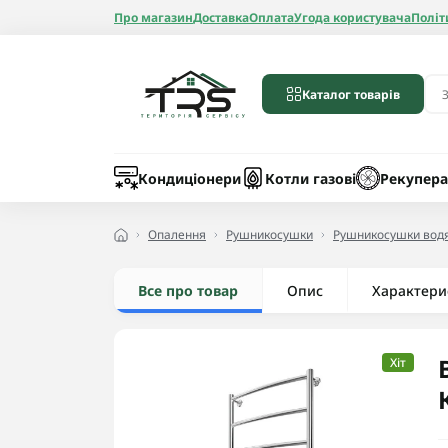
Про магазин
Доставка
Оплата
Угода користувача
Політ
Каталог товарів
Бойлери
Лічильники вод
Запчастини до 
Шланги
Кондиціонери
Котли газові
Рекупера
Опалення
Рушникосушки
Рушникосушки водя
Все про товар
Опис
Радіатори алюмі
Характери
Радіатори бімет
Радіатори стале
Хіт