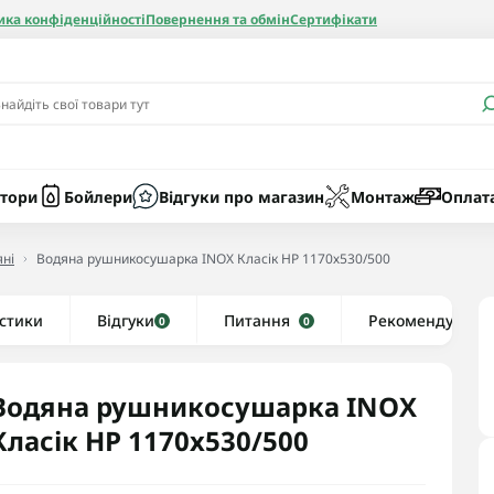
ика конфіденційності
Повернення та обмін
Сертифікати
и
Бачки
Котли газові
Засоби очист
бойлерів
Насоси
Котли електр
Картриджі
тори
Бойлери
Відгуки про магазин
Монтаж
Оплат
Колби
ні
Водяна рушникосушарка INOX Класік HP 1170х530/500
нієві
стики
Відгуки
Рушникосушки водяні
Питання
Рекомендуємо
0
0
алеві
Рушникосушки електричні
ві
Тени та комплектуючі
Водяна рушникосушарка INOX
Класік HP 1170х530/500