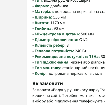
▪️
Тип:
водяна рушникосушарка
▪️
Форма:
драбинка
▪️
Матеріал:
полірована нержавіюча ст
▪️
Ширина:
530 мм
▪️
Висота:
1170 мм
▪️
Глибина:
90 мм
▪️
Міжцентрова відстань:
500 мм
▪️
Діаметр підключення:
G1/2''
▪️
Кількість ребер:
8
▪️
Теплова потужність:
240 Вт
▪️
Рекомендована потужність ТЕНа:
30
▪️
Тип підключення:
нижнє або діагон
▪️
Тип монтажу:
стаціонарний настінни
▪️
Колір:
полірована нержавіюча сталь
Як замовити
Замовити «Водяну рушникосушарку INO
кошик на сайті. Потрібен монтаж — оф
вибору або підключення телефонуйте 