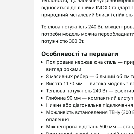
теплоносія, що забезпечує рівномірніши
відноситься до лінійки INOX Стандарт
природний металевий блиск і стійкість
Теплова потужність 240 Вт, міжцентрова
потреби модель можна переобладнати
потужністю 300 Вт.
Особливості та переваги
Полірована нержавіюча сталь — прир
вигляд роками
8 масивних ребер — більший об'єм те
Висота 1170 мм — висока модель з 
Теплова потужність 240 Вт — ефективн
Глибина 90 мм — компактний виступ 
Нижнє або діагональне підключення 
Можливість встановлення ТЕНу (300 
опалення
Міжцентрова відстань 500 мм — ста
Герметичні зварні шви — надійна ко