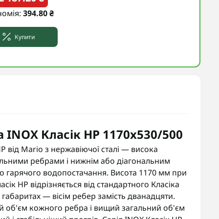
номія:
394.80 ₴
Купити
INOX Класік HP 1170х530/500
 від Mario з нержавіючої сталі — висока
альними ребрами і нижнім або діагональним
о гарячого водопостачання. Висота 1170 мм при
ласік HP відрізняється від стандартного Класіка
габаритах — вісім ребер замість дванадцяти.
й об'єм кожного ребра і вищий загальний об'єм