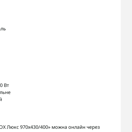
аль
0 Вт
альне
й
OX Люкс 970х430/400» можна онлайн через