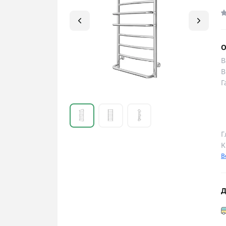
О
В
В
Г
Г
К
В
Д