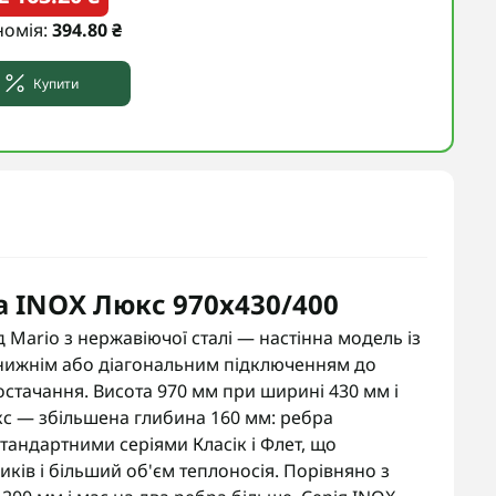
номія:
394.80 ₴
Купити
 INOX Люкс 970х430/400
Mario з нержавіючої сталі — настінна модель із
нижнім або діагональним підключенням до
стачання. Висота 970 мм при ширині 430 мм і
юкс — збільшена глибина 160 мм: ребра
 стандартними серіями Класік і Флет, що
ків і більший об'єм теплоносія. Порівняно з