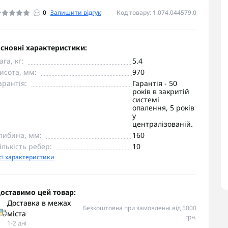
0
Залишити відгук
Код товару: 1.074.044579.0
сновні характеристики:
ага, кг:
5.4
исота, мм:
970
арантія:
Гарантія - 50
років в закритій
системі
опалення, 5 років
у
централізованій.
либина, мм:
160
ількість ребер:
10
сі характеристики
оставимо цей товар:
Доставка в межах
Безкоштовна при замовленні від 5000
міста
грн.
1-2 дні