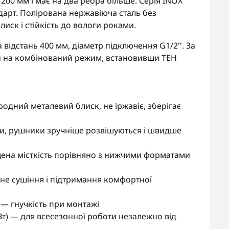
00 мм і має на два ребра більше. Серія INOX
дарт. Полірована нержавіюча сталь без
ск і стійкість до вологи роками.
 відстань 400 мм, діаметр підключення G1/2''. За
 на комбінований режим, встановивши ТЕН
одний металевий блиск, не іржавіє, зберігає
іни, рушники зручніше розвішуються і швидше
щена місткість порівняно з нижчими форматами
вне сушіння і підтримання комфортної
— гнучкість при монтажі
Вт) — для всесезонної роботи незалежно від