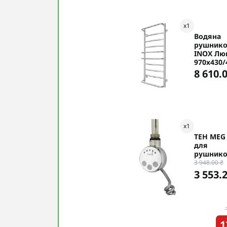
x
1
Водяна
рушнико
INOX Лю
970х430/
8 610.0
x
1
ТЕН MEG
для
рушнико
3 948.00 ₴
3 553.2
1