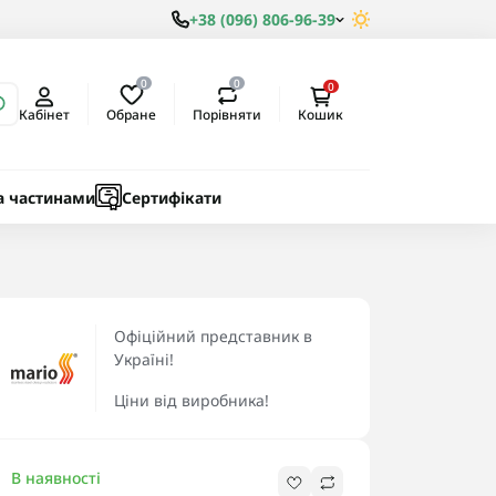
+38 (096) 806-96-39
0
0
0
Обране
Порівняти
Кабінет
Кошик
ки
ичні
а частинами
Сертифікати
Офіційний представник в
Україні!
Ціни від виробника!
В наявності