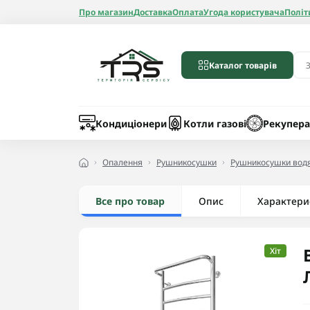
Про магазин
Доставка
Оплата
Угода користувача
Політ
Каталог товарів
Бойлери
Лічильники вод
Запчастини до 
Шланги
Кондиціонери
Котли газові
Рекупера
Опалення
Рушникосушки
Рушникосушки водя
Все про товар
Опис
Радіатори алюмі
Характери
Радіатори бімет
Радіатори стале
Хіт