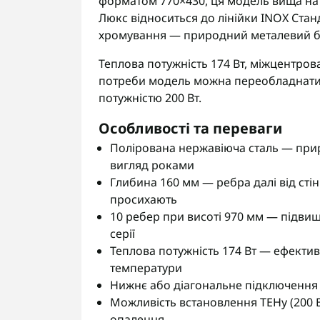
форматом 770×430, ця модель вища на 2
Люкс відноситься до лінійки INOX Стан
хромування — природний металевий бли
Теплова потужність 174 Вт, міжцентрова
потреби модель можна переобладнати
потужністю 200 Вт.
Особливості та переваги
Полірована нержавіюча сталь — прир
вигляд роками
Глибина 160 мм — ребра далі від ст
просихають
10 ребер при висоті 970 мм — підви
серії
Теплова потужність 174 Вт — ефекти
температури
Нижнє або діагональне підключення 
Можливість встановлення ТЕНу (200 
опалення