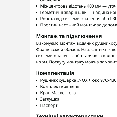
Міжцентрова відстань 400 мм — уто
Герметичні зварні шви — надійна ко
Робота від системи опалення або ГВ
Простий настінний монтаж за допом
Монтаж та підключення
Виконуємо монтаж водяних рушникосуша
Франківській області. Наш сантехнік вс
системи опалення або гарячого водопо
норм. Послугу монтажу можна замовити
Комплектація
Рушникосушарка INOX Люкс 970х430 (
Комплект кріплень
Кран Маєвського
Заглушка
Паспорт
Технічні характеристики