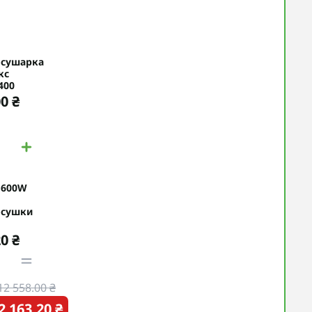
сушарка
кс
400
0 ₴
 600W
сушки
0 ₴
12 558.00 ₴
2 163.20 ₴