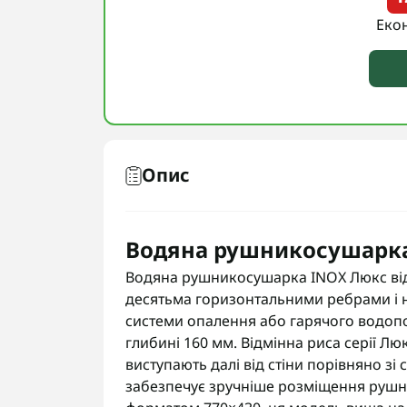
Еко
Опис
Водяна рушникосушарка
Водяна рушникосушарка INOX Люкс від 
десятьма горизонтальними ребрами і 
системи опалення або гарячого водопо
глибині 160 мм. Відмінна риса серії Л
виступають далі від стіни порівняно зі
забезпечує зручніше розміщення рушни