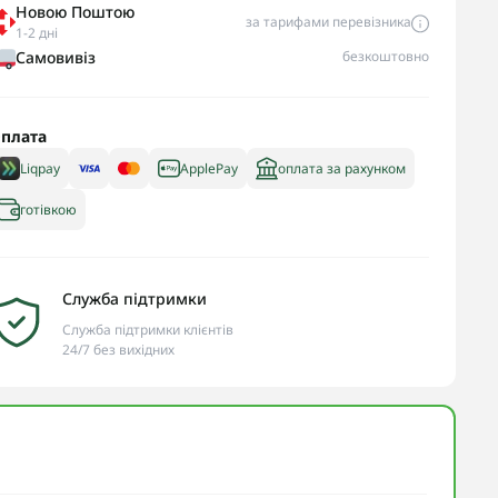
Новою Поштою
за тарифами перевізника
1-2 дні
Самовивіз
безкоштовно
плата
Liqpay
ApplePay
оплата за рахунком
готівкою
Служба підтримки
Служба підтримки клієнтів
24/7 без вихідних