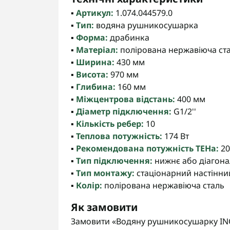
▪️
Артикул:
1.074.044579.0
▪️
Тип:
водяна рушникосушарка
▪️
Форма:
драбинка
▪️
Матеріал:
полірована нержавіюча ст
▪️
Ширина:
430 мм
▪️
Висота:
970 мм
▪️
Глибина:
160 мм
▪️
Міжцентрова відстань:
400 мм
▪️
Діаметр підключення:
G1/2''
▪️
Кількість ребер:
10
▪️
Теплова потужність:
174 Вт
▪️
Рекомендована потужність ТЕНа:
20
▪️
Тип підключення:
нижнє або діагон
▪️
Тип монтажу:
стаціонарний настінни
▪️
Колір:
полірована нержавіюча сталь
Як замовити
Замовити «Водяну рушникосушарку IN