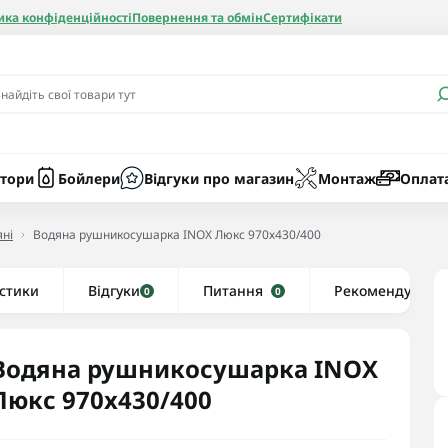
ика конфіденційності
Повернення та обмін
Сертифікати
и
Бачки
Котли газові
Засоби очист
бойлерів
Насоси
Котли електр
Картриджі
тори
Бойлери
Відгуки про магазин
Монтаж
Оплат
Колби
ні
Водяна рушникосушарка INOX Люкс 970х430/400
нієві
стики
Відгуки
Рушникосушки водяні
Питання
Рекомендуємо
0
0
алеві
Рушникосушки електричні
ві
Тени та комплектуючі
Водяна рушникосушарка INOX
Люкс 970х430/400