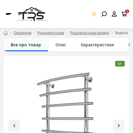
0
Опалення
Рушникосушки
Рушникосушки водяні
Водяна р
Все про товар
Опис
Характеристики
Ві
Хіт