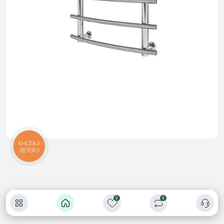
КНОПКА
ЗВ'ЯЗКУ
0
0