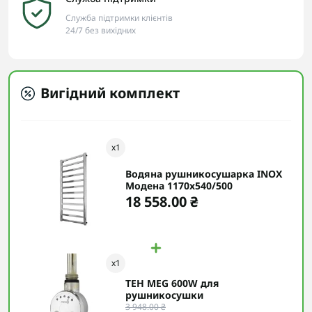
Служба підтримки клієнтів
24/7 без вихідних
Вигідний комплект
x
1
Водяна рушникосушарка INOX
Модена 1170х540/500
18 558.00 ₴
x
1
ТЕН MEG 600W для
рушникосушки
3 948.00 ₴