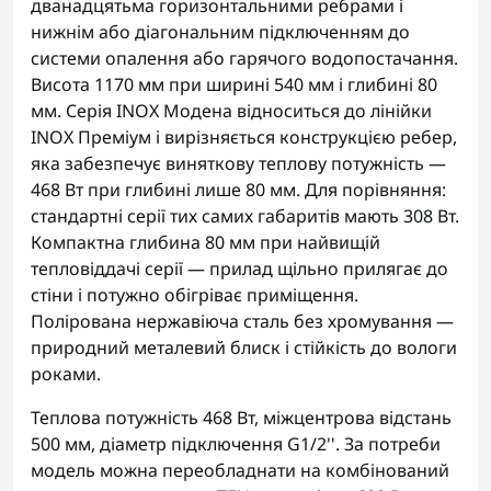
дванадцятьма горизонтальними ребрами і
нижнім або діагональним підключенням до
системи опалення або гарячого водопостачання.
Висота 1170 мм при ширині 540 мм і глибині 80
мм. Серія INOX Модена відноситься до лінійки
INOX Преміум і вирізняється конструкцією ребер,
яка забезпечує виняткову теплову потужність —
468 Вт при глибині лише 80 мм. Для порівняння:
стандартні серії тих самих габаритів мають 308 Вт.
Компактна глибина 80 мм при найвищій
тепловіддачі серії — прилад щільно прилягає до
стіни і потужно обігріває приміщення.
Полірована нержавіюча сталь без хромування —
природний металевий блиск і стійкість до вологи
роками.
Теплова потужність 468 Вт, міжцентрова відстань
500 мм, діаметр підключення G1/2''. За потреби
модель можна переобладнати на комбінований