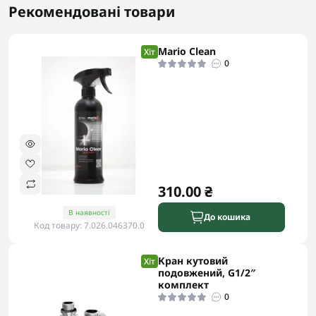
Рекомендовані товари
Mario Clean
Хіт
0
310.00 ₴
В наявності
До кошика
Код товару: 7.026.046370.0
Кран кутовий
Хіт
подовжений, G1/2″
комплект
0