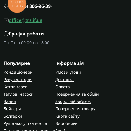
КНОПКА
+38 (096) 806-96-39
ЗВ'ЯЗКУ
office@trs.if.ua
Графік роботи
Пн-Пт: з 09:00 до 18:00
Популярне
Інформація
Кондиціонери
Умови угоди
Рекуператори
Доставка
Котли газові
Оплата
Теплові насоси
Повернення та обмін
Ванна
Зворотній зв’язок
Бойлери
Повернення товару
Болгарки
Карта сайту
Рушникосушки водяні
Виробники
Перфоратори та дрильки
Акції