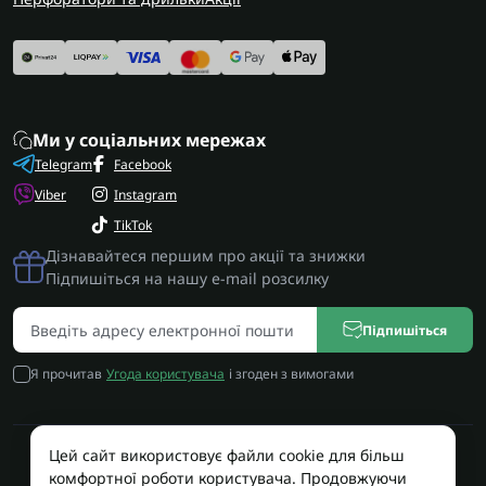
Ми у соціальних мережах
Telegram
Facebook
Viber
Instagram
TikTok
Дізнавайтеся першим про акції та знижки
Підпишіться на нашу e-mail розсилку
Підпишіться
Я прочитав
Угода користувача
і згоден з вимогами
Цей сайт використовує файли cookie для більш
Працює на OpenCart
комфортної роботи користувача. Продовжуючи