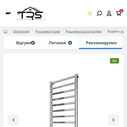
0
Опалення
Рушникосушки
Рушникосушки водяні
Водяна руш
и
Відгуки
Питання
Рекомендуємо
0
0
Хіт