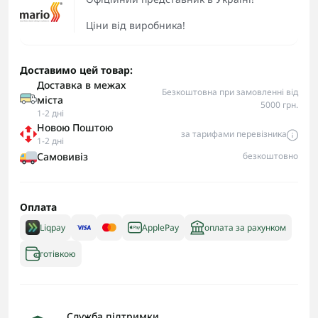
Ціни від виробника!
Доставимо цей товар:
Доставка в межах
Безкоштовна при замовленні від
міста
5000 грн.
1-2 дні
Новою Поштою
за тарифами перевізника
1-2 дні
Самовивіз
безкоштовно
Оплата
Liqpay
ApplePay
оплата за рахунком
готівкою
Служба підтримки