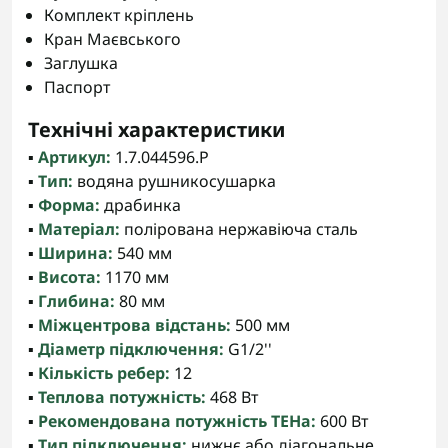
Комплект кріплень
Кран Маєвського
Заглушка
Паспорт
Технічні характеристики
▪️
Артикул:
1.7.044596.P
▪️
Тип:
водяна рушникосушарка
▪️
Форма:
драбинка
▪️
Матеріал:
полірована нержавіюча сталь
▪️
Ширина:
540 мм
▪️
Висота:
1170 мм
▪️
Глибина:
80 мм
▪️
Міжцентрова відстань:
500 мм
▪️
Діаметр підключення:
G1/2''
▪️
Кількість ребер:
12
▪️
Теплова потужність:
468 Вт
▪️
Рекомендована потужність ТЕНа:
600 Вт
▪️
Тип підключення:
нижнє або діагональне