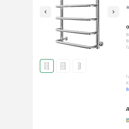
О
В
В
Г
Г
К
В
Д