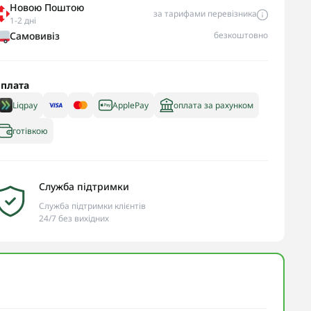
Новою Поштою
за тарифами перевізника
1-2 дні
Самовивіз
безкоштовно
плата
Liqpay
ApplePay
оплата за рахунком
готівкою
Служба підтримки
Служба підтримки клієнтів
24/7 без вихідних