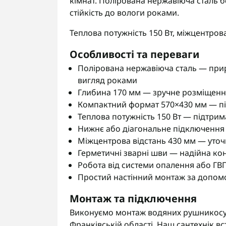
кімнат. Полірована нержавіюча сталь 
стійкість до вологи роками.
Теплова потужність 150 Вт, міжцентрова
Особливості та переваги
Полірована нержавіюча сталь — прир
вигляд роками
Глибина 170 мм — зручне розміщення
Компактний формат 570×430 мм — пі
Теплова потужність 150 Вт — підтрим
Нижнє або діагональне підключення 
Міжцентрова відстань 430 мм — уто
Герметичні зварні шви — надійна ко
Робота від системи опалення або ГВ
Простий настінний монтаж за допом
Монтаж та підключення
Виконуємо монтаж водяних рушникосуша
Франківській області. Наш сантехнік вс