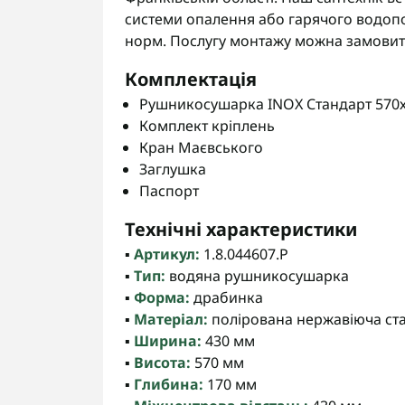
системи опалення або гарячого водопо
норм. Послугу монтажу можна замовити
Комплектація
Рушникосушарка INOX Стандарт 570х4
Комплект кріплень
Кран Маєвського
Заглушка
Паспорт
Технічні характеристики
▪️
Артикул:
1.8.044607.P
▪️
Тип:
водяна рушникосушарка
▪️
Форма:
драбинка
▪️
Матеріал:
полірована нержавіюча ст
▪️
Ширина:
430 мм
▪️
Висота:
570 мм
▪️
Глибина:
170 мм