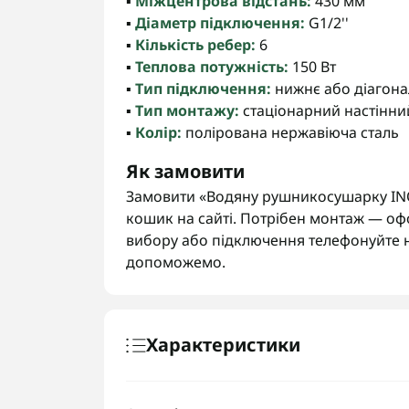
▪️
Міжцентрова відстань:
430 мм
▪️
Діаметр підключення:
G1/2''
▪️
Кількість ребер:
6
▪️
Теплова потужність:
150 Вт
▪️
Тип підключення:
нижнє або діагон
▪️
Тип монтажу:
стаціонарний настінни
▪️
Колір:
полірована нержавіюча сталь
Як замовити
Замовити «Водяну рушникосушарку INO
кошик на сайті. Потрібен монтаж — оф
вибору або підключення телефонуйте 
допоможемо.
Характеристики