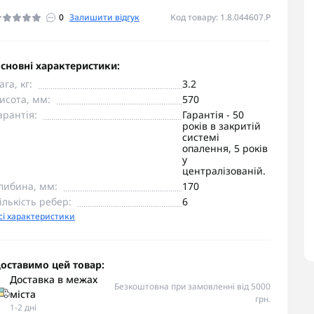
0
Залишити відгук
Код товару: 1.8.044607.P
сновні характеристики:
ага, кг:
3.2
исота, мм:
570
арантія:
Гарантія - 50
років в закритій
системі
опалення, 5 років
у
централізованій.
либина, мм:
170
ількість ребер:
6
сі характеристики
оставимо цей товар:
Доставка в межах
Безкоштовна при замовленні від 5000
міста
грн.
1-2 дні