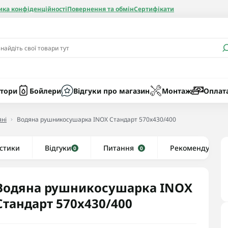
ика конфіденційності
Повернення та обмін
Сертифікати
и
Бачки
Котли газові
Засоби очист
бойлерів
Насоси
Котли електр
Картриджі
тори
Бойлери
Відгуки про магазин
Монтаж
Оплат
Колби
ні
Водяна рушникосушарка INOX Стандарт 570х430/400
нієві
стики
Відгуки
Рушникосушки водяні
Питання
Рекомендуємо
0
0
алеві
Рушникосушки електричні
ві
Тени та комплектуючі
Водяна рушникосушарка INOX
Стандарт 570х430/400