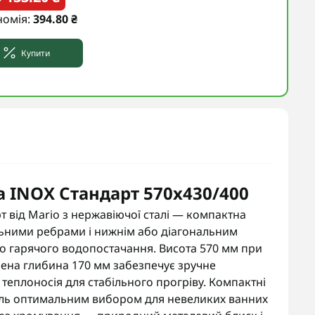
номія:
394.80 ₴
Купити
 INOX Стандарт 570х430/400
від Mario з нержавіючої сталі — компактна
льними ребрами і нижнім або діагональним
о гарячого водопостачання. Висота 570 мм при
шена глибина 170 мм забезпечує зручне
 теплоносія для стабільного прогріву. Компактні
ель оптимальним вибором для невеликих ванних