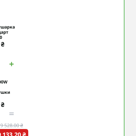
ушарка
дарт
0
 ₴
00W
ушки
 ₴
9 528.00 ₴
9 133.20 ₴