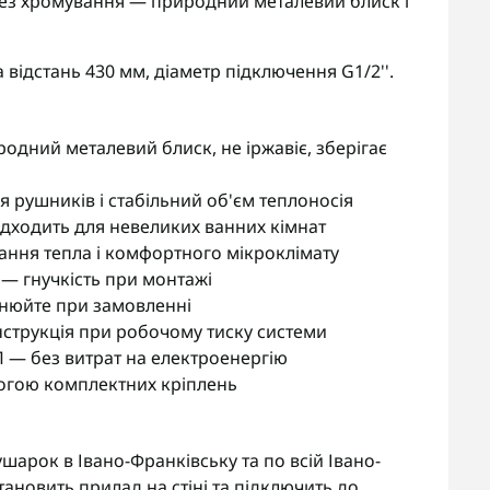
без хромування — природний металевий блиск і
 відстань 430 мм, діаметр підключення G1/2''.
одний металевий блиск, не іржавіє, зберігає
 рушників і стабільний об'єм теплоносія
дходить для невеликих ванних кімнат
ання тепла і комфортного мікроклімату
— гнучкість при монтажі
чнюйте при замовленні
нструкція при робочому тиску системи
П — без витрат на електроенергію
огою комплектних кріплень
рок в Івано-Франківську та по всій Івано-
тановить прилад на стіні та підключить до