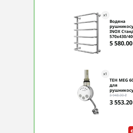
x
1
Водяна
рушникос
INOX Стан
570х430/40
5 580.00
x
1
ТЕН MEG 6
для
рушникос
3 948.00 ₴
3 553.20