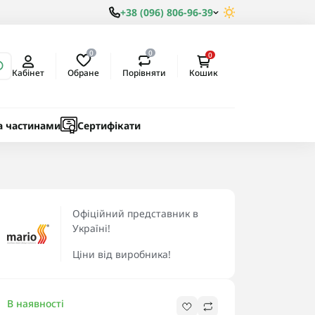
+38 (096) 806-96-39
0
0
0
Обране
Порівняти
Кабінет
Кошик
ки
ичні
а частинами
Сертифікати
Офіційний представник в
Україні!
Ціни від виробника!
В наявності