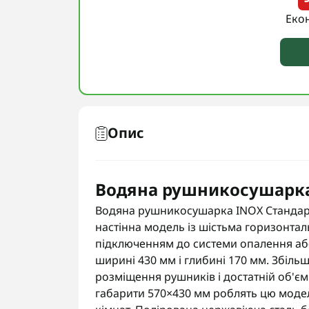
Еко
Опис
Водяна рушникосушарка
Водяна рушникосушарка INOX Стандарт 
настінна модель із шістьма горизонта
підключенням до системи опалення аб
ширині 430 мм і глибині 170 мм. Збіль
розміщення рушників і достатній об'єм
габарити 570×430 мм роблять цю мод