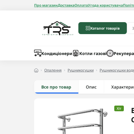
Про магазин
Доставка
Оплата
Угода користувача
Політ
Каталог товарів
Бойлери
Лічильники вод
Запчастини до 
Шланги
Кондиціонери
Котли газові
Рекупера
Опалення
Рушникосушки
Рушникосушки водя
Все про товар
Опис
Радіатори алюмі
Характери
Радіатори бімет
Радіатори стале
Хіт