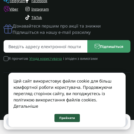
Telegram
Facebook
Viber
Instagram
TikTok
Дізнавайтеся першим про акції та знижки
Підпишіться на нашу e-mail розсилку
Підпишіться
Я прочитав
Угода користувача
і згоден з вимогами
Цей сайт використовує файли cookie для більш
Працює на OpenCart
комфортної роботи користувача. Продовжуючи
Територія Сервісу © 2026
перегляд сторінок сайту, ви погоджуєтесь із
політикою використання файлів cookies.
Детальніше
Прийняти
0
0