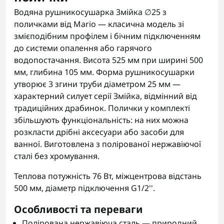
Водяна рушникосушарка Змійка ∅25 з
поличками від Mario — класична модель зі
змієподібним профілем і бічним підключенням
до системи опалення або гарячого
водопостачання. Висота 525 мм при ширині 500
мм, глибина 105 мм. Форма рушникосушарки
утворює 3 згини труби діаметром 25 мм —
характерний силует серії Змійка, відмінний від
традиційних драбинок. Полички у комплекті
збільшують функціональність: на них можна
розкласти дрібні аксесуари або засоби для
ванної. Виготовлена з полірованої нержавіючої
сталі без хромування.
Теплова потужність 76 Вт, міжцентрова відстань
500 мм, діаметр підключення G1/2''.
Особливості та переваги
Полірована нержавіюча сталь — природний