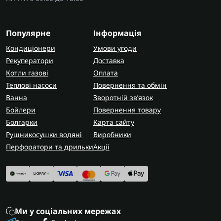
Популярне
Інформація
Кондиціонери
Умови угоди
Рекуператори
Доставка
Котли газові
Оплата
Теплові насоси
Повернення та обмін
Ванна
Зворотній зв’язок
Бойлери
Повернення товару
Болгарки
Карта сайту
Рушникосушки водяні
Виробники
Перфоратори та дрильки
Акції
Ми у соціальних мережах