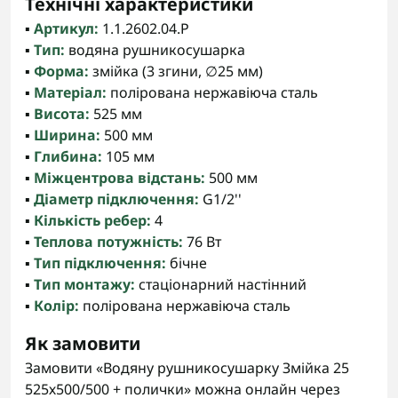
Технічні характеристики
▪️
Артикул:
1.1.2602.04.P
▪️
Тип:
водяна рушникосушарка
▪️
Форма:
змійка (3 згини, ∅25 мм)
▪️
Матеріал:
полірована нержавіюча сталь
▪️
Висота:
525 мм
▪️
Ширина:
500 мм
▪️
Глибина:
105 мм
▪️
Міжцентрова відстань:
500 мм
▪️
Діаметр підключення:
G1/2''
▪️
Кількість ребер:
4
▪️
Теплова потужність:
76 Вт
▪️
Тип підключення:
бічне
▪️
Тип монтажу:
стаціонарний настінний
▪️
Колір:
полірована нержавіюча сталь
Як замовити
Замовити «Водяну рушникосушарку Змійка 25
525х500/500 + полички» можна онлайн через