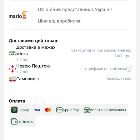
Офіційний представник в Україні!
Ціни від виробника!
Доставимо цей товар:
Доставка в межах
Безкоштовна при замовленні від
міста
5000 грн.
1-2 дні
Новою Поштою
за тарифами перевізника
1-2 дні
Самовивіз
безкоштовно
Оплата
Liqpay
ApplePay
оплата за рахунком
готівкою