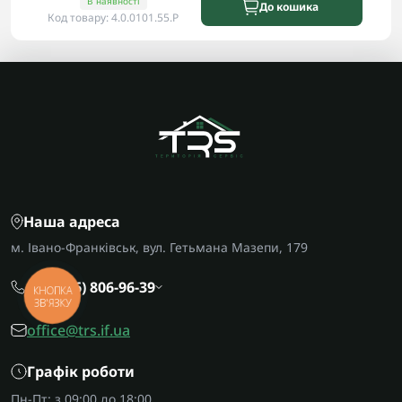
В наявності
До кошика
Код товару: 4.0.0101.55.P
Наша адреса
м. Івано-Франківськ, вул. Гетьмана Мазепи, 179
+38 (096) 806-96-39
КНОПКА
ЗВ'ЯЗКУ
office@trs.if.ua
Графік роботи
Пн-Пт: з 09:00 до 18:00