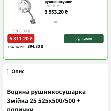
рушникосушки
3 948.00 ₴
3 553.20 ₴
7 206.00 ₴
6 811.20 ₴
Купити
Економія:
394.80 ₴
Опис
Водяна рушникосушарка
Змійка 25 525х500/500 +
полички