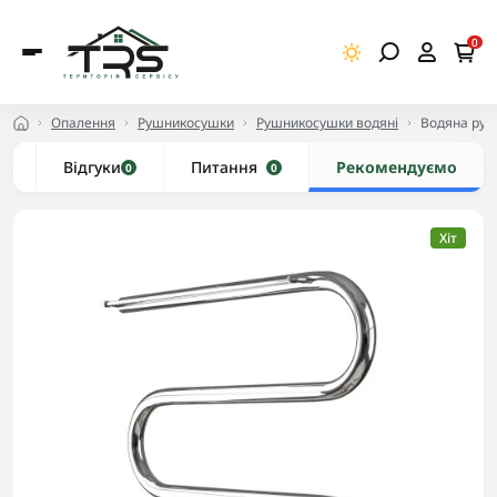
0
Опалення
Рушникосушки
Рушникосушки водяні
Водяна руш
и
Відгуки
Питання
Рекомендуємо
0
0
Хіт