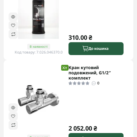
310.00 ₴
В наявності
До кошика
Код товару: 7.026.046370.0
Кран кутовий
Хіт
подовжений, G1/2″
комплект
0
2 052.00 ₴