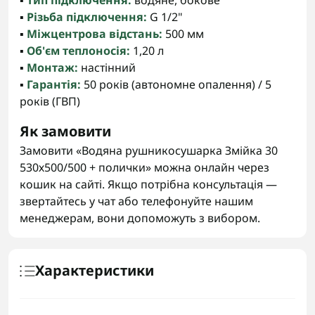
▪️
Тип підключення:
водяне, бокове
▪️
Різьба підключення:
G 1/2"
▪️
Міжцентрова відстань:
500 мм
▪️
Об'єм теплоносія:
1,20 л
▪️
Монтаж:
настінний
▪️
Гарантія:
50 років (автономне опалення) / 5
років (ГВП)
Як замовити
Замовити «Водяна рушникосушарка Змійка 30
530х500/500 + полички» можна онлайн через
кошик на сайті. Якщо потрібна консультація —
звертайтесь у чат або телефонуйте нашим
менеджерам, вони допоможуть з вибором.
Характеристики