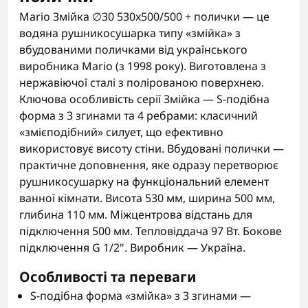
Mario Змійка ∅30 530x500/500 + полички — це
водяна рушникосушарка типу «змійка» з
вбудованими поличками від українського
виробника Mario (з 1998 року). Виготовлена з
нержавіючої сталі з полірованою поверхнею.
Ключова особливість серії Змійка — S-подібна
форма з 3 згинами та 4 ребрами: класичний
«змієподібний» силует, що ефективно
використовує висоту стіни. Вбудовані полички —
практичне доповнення, яке одразу перетворює
рушникосушарку на функціональний елемент
ванної кімнати. Висота 530 мм, ширина 500 мм,
глибина 110 мм. Міжцентрова відстань для
підключення 500 мм. Тепловіддача 97 Вт. Бокове
підключення G 1/2". Виробник — Україна.
Особливості та переваги
S-подібна форма «змійка» з 3 згинами —