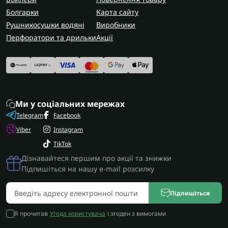
Болгарки
Карта сайту
Рушникосушки водяні
Виробники
Перфоратори та дрильки
Акції
Ми у соціальних мережах
Telegram
Facebook
Viber
Instagram
TikTok
Дізнавайтеся першим про акції та знижки
Підпишіться на нашу e-mail розсилку
Підпишіться
Я прочитав
Угода користувача
і згоден з вимогами