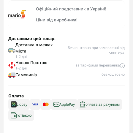
Офіційний представник в Україні!
Ціни від виробника!
Доставимо цей товар:
Доставка в межах
Безкоштовна при замовленні від
міста
5000 грн.
1-2 дні
Новою Поштою
за тарифами перевізника
1-2 дні
Самовивіз
безкоштовно
Оплата
Liqpay
ApplePay
оплата за рахунком
готівкою