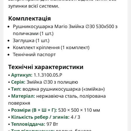
зупинки всієї системи.
Комплектація
Рушникосушарка Mario Змійка ∅30 530x500 з
поличками (1 шт.)
Заглушка (1 шт.)
Комплект кріплення (1 комплект)
Технічний паспорт
Технічні характеристики
▪️
Артикул:
1.1.3100.05.P
▪️
Серія:
Змійка ∅30 з полицею
▪️
Тип:
водяна рушникосушарка («змійка»)
▪️
Матеріал:
нержавіюча сталь, полірована
поверхня
▪️
Розміри (В × Ш × Г):
530 × 500 × 110 мм
▪️
Кількість ребер / згинів:
4 / 3
▪️
Тепловіддача:
97 Вт