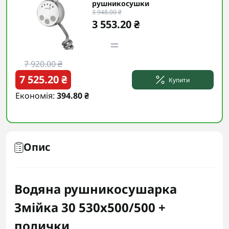
рушникосушки
3 948.00 ₴
3 553.20 ₴
7 920.00 ₴
7 525.20 ₴
Купити
Економія:
394.80 ₴
Опис
Водяна рушникосушарка
Змійка 30 530х500/500 +
полички