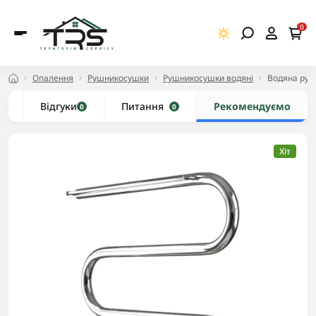
0
Опалення
Рушникосушки
Рушникосушки водяні
Водяна руш
и
Відгуки
Питання
Рекомендуємо
0
0
Хіт