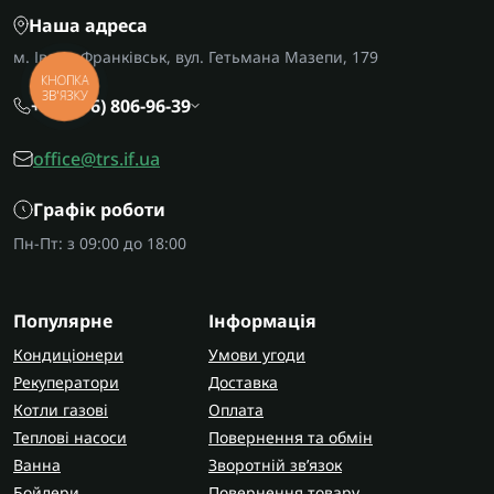
Наша адреса
м. Івано-Франківськ, вул. Гетьмана Мазепи, 179
КНОПКА
ЗВ'ЯЗКУ
+38 (096) 806-96-39
office@trs.if.ua
Графік роботи
Пн-Пт: з 09:00 до 18:00
Популярне
Інформація
Кондиціонери
Умови угоди
Рекуператори
Доставка
Котли газові
Оплата
Теплові насоси
Повернення та обмін
Ванна
Зворотній зв’язок
Бойлери
Повернення товару