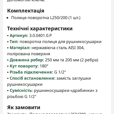
Комплектація
Полиця поворотна L250/200 (1 шт.)
Технічні характеристики
▪️
Артикул:
3.0.0401.0.P
▪️
Тип:
поворотна полиця для рушникосушарки
▪️
Матеріал:
нержавіюча сталь AISI 304,
полірована поверхня
▪️
Довжина ребер:
250 мм та 200 мм (2 ребра)
▪️
Кут повороту:
180°
▪️
Різьба підключення:
G 1/2"
▪️
Спосіб встановлення:
замість заглушки
рушникосушарки
▪️
Сумісність:
рушникосушарки-«драбинки» з
різьбою G 1/2"
Як замовити