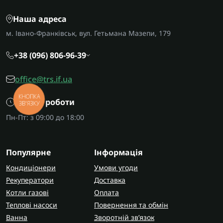
Наша адреса
м. Івано-Франківськ, вул. Гетьмана Мазепи, 179
+38 (096) 806-96-39
office@trs.if.ua
КНОПКА
Графік роботи
ЗВ'ЯЗКУ
Пн-Пт: з 09:00 до 18:00
Популярне
Інформація
Кондиціонери
Умови угоди
Рекуператори
Доставка
Котли газові
Оплата
Теплові насоси
Повернення та обмін
Ванна
Зворотній зв’язок