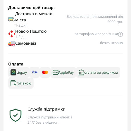
Доставимо цей товар:
Доставка в межах
Безкоштовна при замовленні від
міста
5000 грн.
1-2 дні
Новою Поштою
за тарифами перевізника
1-2 дні
Самовивіз
безкоштовно
Оплата
Liqpay
ApplePay
оплата за рахунком
готівкою
Служба підтримки
Служба підтримки клієнтів
24/7 без вихідних