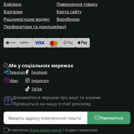
Бойлери
Повернення товару
Болгарки
Карта сайту
Рушникосушки водяні
Виробники
Перфоратори та дрильки
Акції
Ми у соціальних мережах
Telegram
Facebook
Viber
Instagram
TikTok
Дізнавайтеся першим про акції та знижки
Підпишіться на нашу e-mail розсилку
Підпишіться
Я прочитав
Угода користувача
і згоден з вимогами