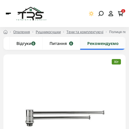
0
Опалення
Рушникосушки
Тени та комплектуючі
Полиця пов
и
Відгуки
Питання
Рекомендуємо
0
0
Хіт