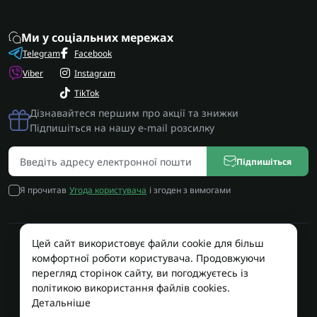
Ми у соціальних мережах
Telegram
Facebook
Viber
Instagram
TikTok
Дізнавайтеся першим про акції та знижки
Підпишіться на нашу e-mail розсилку
Підпишіться
Я прочитав
Угода користувача
і згоден з вимогами
Цей сайт використовує файли cookie для більш
Працює на OpenCart
комфортної роботи користувача. Продовжуючи
Територія Сервісу © 2026
перегляд сторінок сайту, ви погоджуєтесь із
політикою використання файлів cookies.
Детальніше