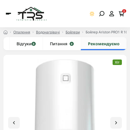
0
Опалення
Водонагрівачі
Бойлери
Бойлер Ariston PRO1 R 100
и
Відгуки
Питання
Рекомендуємо
0
0
Хіт