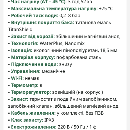
▪️
Час нагріву (ΔT = 45 °C):
3 год 52 хв
▪️
Максимальна температура нагріву:
+75 °C
▪️
Робочий тиск води:
0,2–8 бар
▪️
Внутрішнє покриття бака:
титанова емаль
TitanShield
▪️
Захист від корозії:
збільшений магнієвий анод
▪️
Технологія:
WaterPlus, Nanomix
▪️
Ізоляція:
екологічний пінополіуретан, 18,5 мм
▪️
Матеріал корпусу:
пофарбована сталь
▪️
Підключення води:
знизу
▪️
Управління:
механічне
▪️
Wi-Fi:
немає
▪️
Термометр:
є
▪️
Терморегулятор:
зовнішній (на корпусі)
▪️
Захист:
термостат з подвійним запобіжником,
запобіжний клапан, збільшений магнієвий анод
▪️
Кабель живлення:
у комплекті, без ПЗВ
▪️
Клас захисту:
IPX3
▪️
Електроживлення:
220 В / 50 Гц / 1 ф