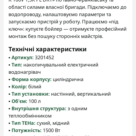
області силами власної бригади. Підключаємо до
водопроводу, налаштовуємо параметри та
запускаємо пристрій у роботу. Працюємо «під
ключ»: купуєте бойлер — отримуєте професійний
монтаж без пошуку сторонніх майстрів.
Технічні характеристики
▪️
Артикул:
3201452
▪️
Тип:
накопичувальний електричний
водонагрівач
▪️
Форма корпусу:
циліндрична
▪️
Колір:
білий
▪️
Тип установки:
настінний, вертикальний
▪️
Об'єм:
100 л
▪️
Внутрішня структура:
з одним
теплообмінником
▪️
Тип ТЕНа:
сухий, мідний
▪️
Потужність:
1500 Вт