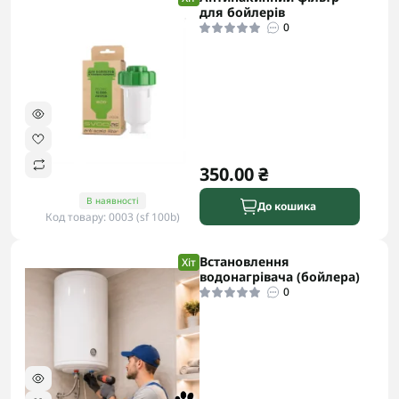
для бойлерів
0
350.00 ₴
В наявності
До кошика
Код товару: 0003 (sf 100b)
Встановлення
Хіт
водонагрівача (бойлера)
0