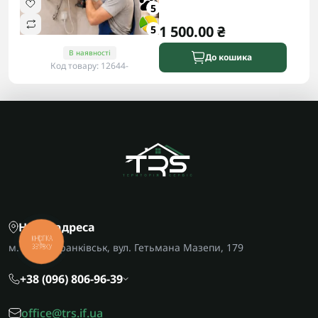
5
1 500.00 ₴
5
В наявності
До кошика
Код товару: 12644-
Наша адреса
КНОПКА
м. Івано-Франківськ, вул. Гетьмана Мазепи, 179
ЗВ'ЯЗКУ
+38 (096) 806-96-39
office@trs.if.ua