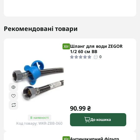
Рекомендовані товари
Шланг для води ZEGOR
Хіт
1/2 60 см ВВ
0
90.99 ₴
В наявності
До кошика
Код товару: WKR-ZBB-060
Антинакипний фільтр
Хіт