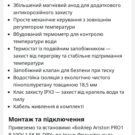
Збільшений магнієвий анод для додаткового
антикорозійного захисту
Просте механічне керування з зовнішнім
регулятором температури
Вбудований термометр для контролю
температури води
Термостат із подвійним запобіжником —
захист від перегріву та стабільне підтримання
температури
Запобіжний клапан для безпеки при тиску
Водостійка ізоляція з екологічно чистого
пінополіуретану товщиною 18,5 мм
Клас захисту IPX3 — захист від крапель води та
пилу
Кабель живлення в комплекті
Монтаж та підключення
Привеземо та встановимо «Бойлер Ariston PRO1
R 100V 1,5K PL DRY» по Івано-Франківську та