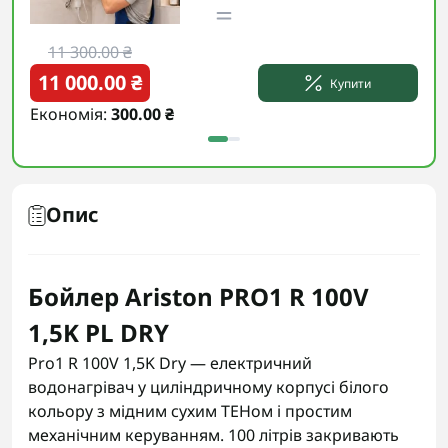
11 300.00 ₴
1
11 000.00 ₴
10
Купити
Економія:
300.00 ₴
Еко
Опис
Бойлер Ariston PRO1 R 100V
1,5K PL DRY
Pro1 R 100V 1,5K Dry — електричний
водонагрівач у циліндричному корпусі білого
кольору з мідним сухим ТЕНом і простим
механічним керуванням. 100 літрів закривають