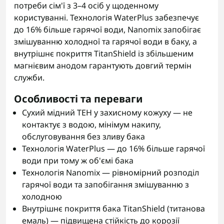
потреби сім'ї з 3–4 осіб у щоденному
користуванні. Технологія WaterPlus забезпечує
до 16% більше гарячої води, Nanomix запобігає
змішуванню холодної та гарячої води в баку, а
внутрішнє покриття TitanShield із збільшеним
магнієвим анодом гарантують довгий термін
служби.
Особливості та переваги
Сухий мідний ТЕН у захисному кожуху — не
контактує з водою, мінімум накипу,
обслуговування без зливу бака
Технологія WaterPlus — до 16% більше гарячої
води при тому ж об'ємі бака
Технологія Nanomix — рівномірний розподіл
гарячої води та запобігання змішуванню з
холодною
Внутрішнє покриття бака TitanShield (титанова
емаль) — підвищена стійкість до корозії