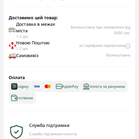
Доставимо цей товар:
Доставка в межах
Безкоштовна при замовленні від
міста
5000 грн.
1-2 дні
Новою Поштою
за тарифами перевізника
1-2 дні
Самовивіз
безкоштовно
Оплата
Liqpay
ApplePay
оплата за рахунком
готівкою
Служба підтримки
Служба підтримки клієнтів