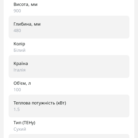
Висота, мм
900
Глибина, мм
480
Колір
Білий
Країна
Італія
Об'єм, л
100
Теплова потужність (кВт)
1.5
Тип (ТЕНу)
Сухий