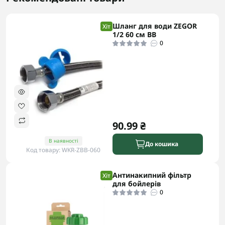
Шланг для води ZEGOR
Хіт
1/2 60 см ВВ
0
90.99 ₴
В наявності
До кошика
Код товару: WKR-ZBB-060
Антинакипний фільтр
Хіт
для бойлерів
0