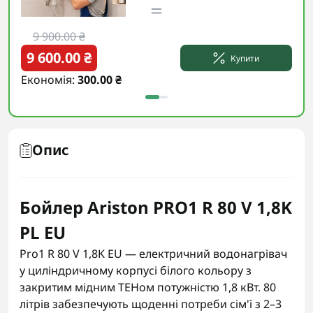
9 900.00 ₴
9
9 600.00 ₴
9 
Купити
Економія:
300.00 ₴
Еко
Опис
Бойлер Ariston PRO1 R 80 V 1,8K
PL EU
Pro1 R 80 V 1,8K EU — електричний водонагрівач
у циліндричному корпусі білого кольору з
закритим мідним ТЕНом потужністю 1,8 кВт. 80
літрів забезпечують щоденні потреби сім'ї з 2–3