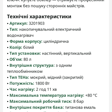
монтаж без пошуку сторонніх майстрів.
Технічні характеристики
▪️
Артикул:
3201903
▪️
Тип:
накопичувальний електричний
водонагрівач
▪️
Форма корпусу:
циліндрична
▪️
Колір:
білий
▪️
Тип установки:
настінний, вертикальний
▪️
Об'єм:
80 л
▪️
Внутрішня структура:
з одним
теплообмінником
▪️
Тип ТЕНа:
мокрий, мідний (закритий)
▪️
Потужність:
1800 Вт
▪️
Час нагріву:
2 год 11 хв
▪️
Максимальна температура нагріву:
+80 °C
▪️
Максимальний робочий тиск:
8 бар
▪️
Внутрішнє покриття бака:
титанова емаль