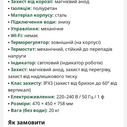
▪️
Захист від корозії:
магнієвий анод
▪️
Ізоляція:
поліуретан
▪️
Матеріал корпусу:
сталь
▪️
Підключення води:
знизу
▪️
Управління:
механічне
▪️
Wi-Fi:
немає
▪️
Терморегулятор:
зовнішній (на корпусі)
▪️
Термостат:
механічний, стійкий до перепадів
напруги
▪️
Індикатор:
світловий (індикатор роботи)
▪️
Захист:
магнієвий анод, захист від перегріву,
захист від надлишкового тиску
▪️
Клас захисту:
IPX3 (захист від бризок до 60° від
вертикалі)
▪️
Електроживлення:
220–240 В / 50 Гц / 1 ф
▪️
Розміри:
470 × 450 × 758 мм
▪️
Вага (без води):
20 кг
Як замовити