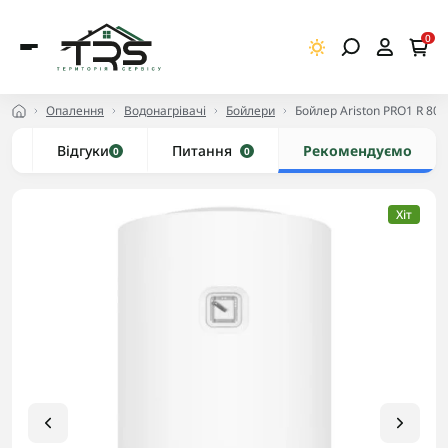
0
Опалення
Водонагрівачі
Бойлери
Бойлер Ariston PRO1 R 80 V
и
Відгуки
Питання
Рекомендуємо
0
0
Хіт