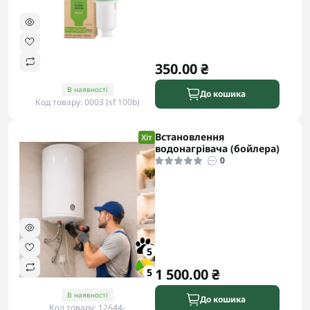
350.00 ₴
В наявності
До кошика
Код товару: 0003 (sf 100b)
Встановлення
Хіт
водонагрівача (бойлера)
0
5
1 500.00 ₴
5
В наявності
До кошика
Код товару: 12644-