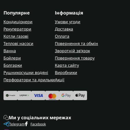
Популярне
Інформація
Кондиціонери
Умови угоди
Рекуператори
Доставка
Котли газові
Оплата
Теплові насоси
Повернення та обмін
Ванна
Зворотній зв’язок
Бойлери
Повернення товару
Болгарки
Карта сайту
Рушникосушки водяні
Виробники
Перфоратори та дрильки
Акції
Ми у соціальних мережах
Telegram
Facebook