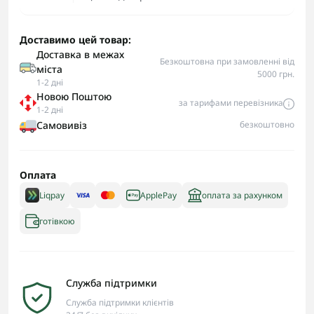
Доставимо цей товар:
Доставка в межах
Безкоштовна при замовленні від
міста
5000 грн.
1-2 дні
Новою Поштою
за тарифами перевізника
1-2 дні
Самовивіз
безкоштовно
Оплата
Liqpay
ApplePay
оплата за рахунком
готівкою
Служба підтримки
Служба підтримки клієнтів