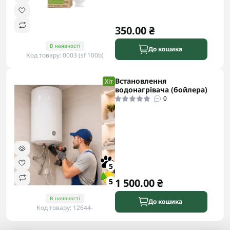
350.00 ₴
В наявності
До кошика
Код товару: 0003 (sf 100b)
Встановлення
Хіт
водонагрівача (бойлера)
0
5
1 500.00 ₴
5
В наявності
До кошика
Код товару: 12644-