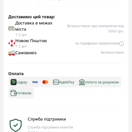
Доставимо цей товар:
Доставка в межах
Безкоштовна при замовленні від
міста
5000 грн.
1-2 дні
Новою Поштою
за тарифами перевізника
1-2 дні
Самовивіз
безкоштовно
Оплата
Liqpay
ApplePay
оплата за рахунком
готівкою
Служба підтримки
Служба підтримки клієнтів