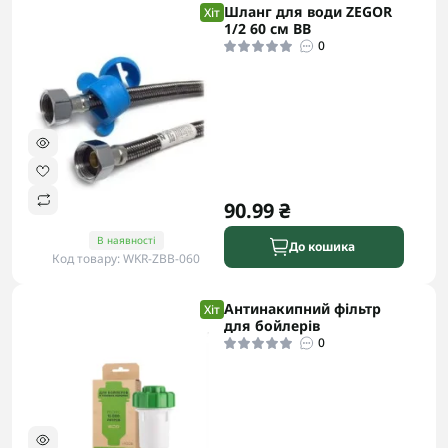
Шланг для води ZEGOR
Хіт
1/2 60 см ВВ
0
90.99 ₴
В наявності
До кошика
Код товару: WKR-ZBB-060
Антинакипний фільтр
Хіт
для бойлерів
0