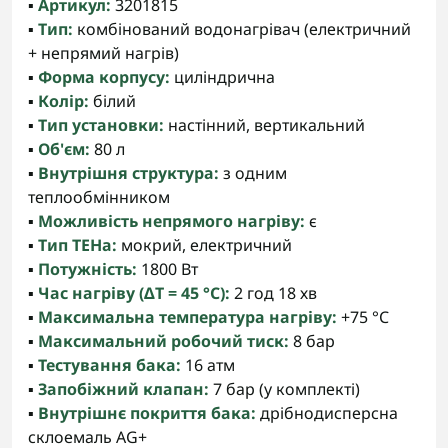
▪️
Артикул:
3201815
▪️
Тип:
комбінований водонагрівач (електричний
+ непрямий нагрів)
▪️
Форма корпусу:
циліндрична
▪️
Колір:
білий
▪️
Тип установки:
настінний, вертикальний
▪️
Об'єм:
80 л
▪️
Внутрішня структура:
з одним
теплообмінником
▪️
Можливість непрямого нагріву:
є
▪️
Тип ТЕНа:
мокрий, електричний
▪️
Потужність:
1800 Вт
▪️
Час нагріву (ΔT = 45 °C):
2 год 18 хв
▪️
Максимальна температура нагріву:
+75 °C
▪️
Максимальний робочий тиск:
8 бар
▪️
Тестування бака:
16 атм
▪️
Запобіжний клапан:
7 бар (у комплекті)
▪️
Внутрішнє покриття бака:
дрібнодисперсна
склоемаль AG+