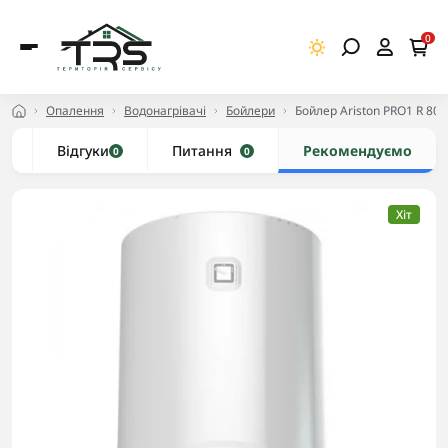
0
Опалення
Водонагрівачі
Бойлери
Бойлер Ariston PRO1 R 80 
и
Відгуки
Питання
Рекомендуємо
0
0
Хіт