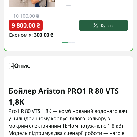
10 100.00 ₴
10
9 800.00 ₴
9 
Купити
Економія:
300.00 ₴
Еко
Опис
Бойлер Ariston PRO1 R 80 VTS
1,8K
Pro1 R 80 VTS 1,8K — комбінований водонагрівач
у циліндричному корпусі білого кольору з
мокрим електричним ТЕНом потужністю 1,8 кВт.
Модель підтримує два сценарії роботи — нагрів