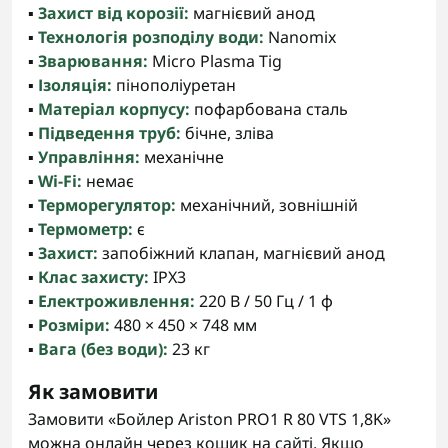
▪️
Захист від корозії:
магнієвий анод
▪️
Технологія розподілу води:
Nanomix
▪️
Зварювання:
Micro Plasma Tig
▪️
Ізоляція:
пінополіуретан
▪️
Матеріал корпусу:
пофарбована сталь
▪️
Підведення труб:
бічне, зліва
▪️
Управління:
механічне
▪️
Wi-Fi:
немає
▪️
Терморегулятор:
механічний, зовнішній
▪️
Термометр:
є
▪️
Захист:
запобіжний клапан, магнієвий анод
▪️
Клас захисту:
IPX3
▪️
Електроживлення:
220 В / 50 Гц / 1 ф
▪️
Розміри:
480 × 450 × 748 мм
▪️
Вага (без води):
23 кг
Як замовити
Замовити «Бойлер Ariston PRO1 R 80 VTS 1,8K»
можна онлайн через кошик на сайті. Якщо