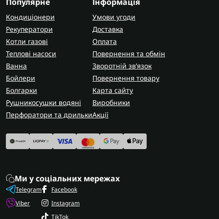
Популярне
Інформація
Кондиціонери
Умови угоди
Рекуператори
Доставка
Котли газові
Оплата
Теплові насоси
Повернення та обмін
Ванна
Зворотній зв’язок
Бойлери
Повернення товару
Болгарки
Карта сайту
Рушникосушки водяні
Виробники
Перфоратори та дрильки
Акції
Ми у соціальних мережах
Telegram
Facebook
Viber
Instagram
TikTok