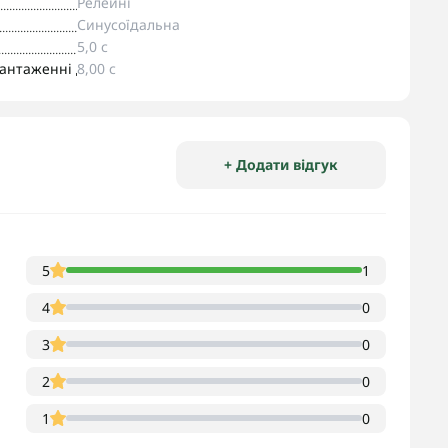
Релейні
Синусоїдальна
5,0 с
антаженні до 900 Вт
8,00 с
+ Додати відгук
5
1
4
0
3
0
2
0
1
0