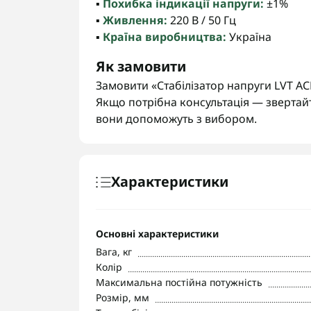
▪️
Похибка індикації напруги:
±1%
▪️
Живлення:
220 В / 50 Гц
▪️
Країна виробництва:
Україна
Як замовити
Замовити «Стабілізатор напруги LVT А
Якщо потрібна консультація — звертай
вони допоможуть з вибором.
Характеристики
Основні характеристики
Вага, кг
Колір
Максимальна постійна потужність
Розмір, мм