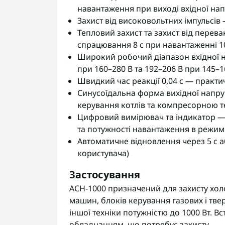
навантаження при виході вхідної нап
Захист від високовольтних імпульсів 
Тепловий захист та захист від перев
спрацювання 8 с при навантаженні 10
Широкий робочий діапазон вхідної н
при 160–280 В та 192–206 В при 145–1
Швидкий час реакції 0,04 с — практи
Синусоїдальна форма вихідної напру
керування котлів та компресорною т
Цифровий вимірювач та індикатор — 
та потужності навантаження в режим
Автоматичне відновлення через 5 с аб
користувача)
Застосування
АСН-1000 призначений для захисту хо
машин, блоків керування газових і тве
іншої техніки потужністю до 1000 Вт. 
обладнанням, що потребує захисту.