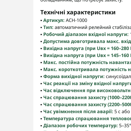
Технічні характеристики
▪️
Артикул:
АСН-1000
▪️
Тип:
автоматичний релейний стабіліз
▪️
Робочий діапазон вхідної напруги:
▪️
Допустима довготривала макс. вхід
▪️
Вихідна напруга (при Uвх = 160–280 
▪️
Вихідна напруга (при Uвх = 145–160 
▪️
Макс. постійна потужність навант
▪️
Макс. короткотривала потужність 
▪️
Форма вихідної напруги:
синусоїда
▪️
Час реакції на зміну вхідної напруг
▪️
Час відключення при високовольтно
▪️
Час спрацювання захисту (1000–2200
▪️
Час спрацювання захисту (2200–5000
▪️
Час увімкнення після аварії:
5 с або 
▪️
Температура спрацювання тепловог
▪️
Діапазон робочих температур:
5–35