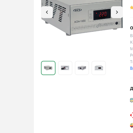
О
В
К
М
Р
Т
В
Д