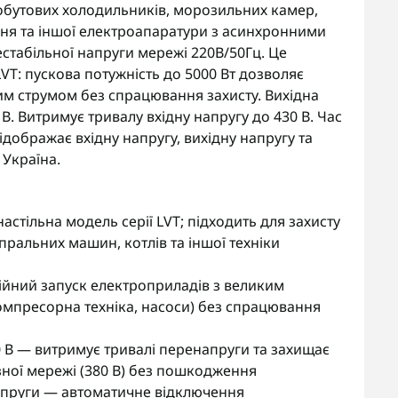
побутових холодильників, морозильних камер,
ня та іншої електроапаратури з асинхронними
естабільної напруги мережі 220В/50Гц. Це
VT: пускова потужність до 5000 Вт дозволяє
м струмом без спрацювання захисту. Вихідна
 В. Витримує тривалу вхідну напругу до 430 В. Час
ідображає вхідну напругу, вихідну напругу та
Україна.
стільна модель серії LVT; підходить для захисту
ральних машин, котлів та іншої техніки
дійний запуск електроприладів з великим
мпресорна техніка, насоси) без спрацювання
0 В — витримує тривалі перенапруги та захищає
ної мережі (380 В) без пошкодження
напруги — автоматичне відключення