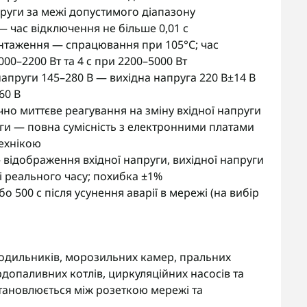
руги за межі допустимого діапазону
— час відключення не більше 0,01 с
антаження — спрацювання при 105°C; час
00–2200 Вт та 4 с при 2200–5000 Вт
апруги 145–280 В — вихідна напруга 220 В±14 В
60 В
чно миттєве реагування на зміну вхідної напруги
ги — повна сумісність з електронними платами
ехнікою
відображення вхідної напруги, вихідної напруги
і реального часу; похибка ±1%
о 500 с після усунення аварії в мережі (на вибір
лодильників, морозильних камер, пральних
рдопаливних котлів, циркуляційних насосів та
Встановлюється між розеткою мережі та