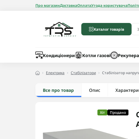
Про магазин
Доставка
Оплата
Угода користувача
Політ
Каталог товарів
Бойлери
Лічильники вод
Запчастини до 
Шланги
Кондиціонери
Котли газові
Рекупера
Електрика
Стабілізатори
Стабілізатор напруг
Все про товар
Опис
Радіатори алюмі
Характери
Радіатори бімет
Радіатори стале
Хіт
Продано