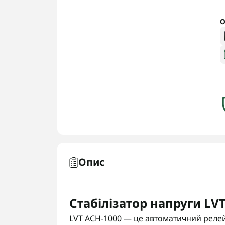
О
Опис
Стабілізатор напруги LV
LVT АСН-1000 — це автоматичний реле