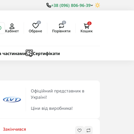
+38 (096) 806-96-39
0
0
0
Обране
Порівняти
Кабінет
Кошик
ки
ичні
а частинами
Сертифікати
Офіційний представник в
Україні!
Ціни від виробника!
Закінчився