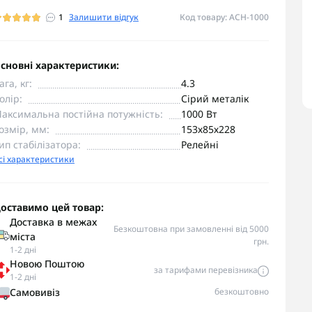
1
Залишити відгук
Код товару: АСН-1000
сновні характеристики:
ага, кг:
4.3
олір:
Сірий металік
аксимальна постійна потужність:
1000 Вт
озмір, мм:
153х85х228
ип стабілізатора:
Релейні
сі характеристики
оставимо цей товар:
Доставка в межах
Безкоштовна при замовленні від 5000
міста
грн.
1-2 дні
Новою Поштою
за тарифами перевізника
1-2 дні
Самовивіз
безкоштовно