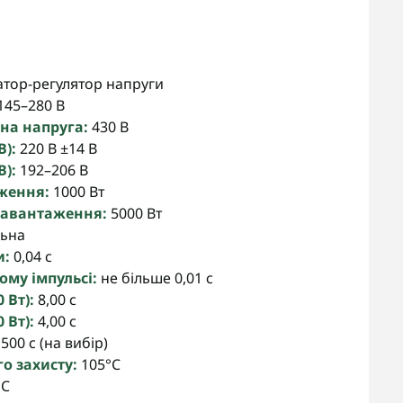
атор-регулятор напруги
145–280 В
на напруга:
430 В
В):
220 В ±14 В
В):
192–206 В
аження:
1000 Вт
навантаження:
5000 Вт
льна
и:
0,04 с
му імпульсі:
не більше 0,01 с
 Вт):
8,00 с
 Вт):
4,00 с
500 с (на вибір)
о захисту:
105°C
°C