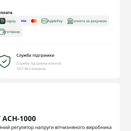
плата
Liqpay
ApplePay
оплата за рахунком
готівкою
Служба підтримки
Служба підтримки клієнтів
24/7 без вихідних
T АСН-1000
йний регулятор напруги вітчизняного виробника