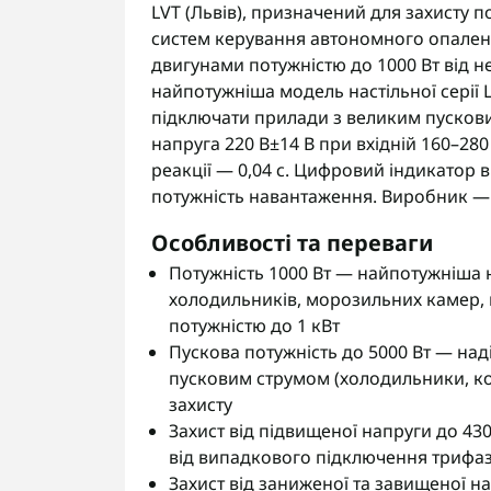
LVT (Львів), призначений для захисту 
систем керування автономного опален
двигунами потужністю до 1000 Вт від н
найпотужніша модель настільної серії L
підключати прилади з великим пускови
напруга 220 В±14 В при вхідній 160–280
реакції — 0,04 с. Цифровий індикатор в
потужність навантаження. Виробник — 
Особливості та переваги
Потужність 1000 Вт — найпотужніша на
холодильників, морозильних камер, п
потужністю до 1 кВт
Пускова потужність до 5000 Вт — на
пусковим струмом (холодильники, ко
захисту
Захист від підвищеної напруги до 43
від випадкового підключення трифаз
Захист від заниженої та завищеної 