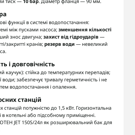
ий тиск —
10 бар
. Діаметр фланця — 90 мм.
ра
і функції в системі водопостачання:
темі між пусками насоса;
зменшення кількості
ший знос двигуна;
захист від гідроударів
—
ті/закритті кранів;
резерв води
— невеликий
са.
ь і довговічність
й каучук): стійка до температурних перепадів;
 води; забезпечує тривалу герметичність і не
стем водопостачання і опалення.
осних станцій
станцій потужністю до 1,5 кВт. Горизонтальна
 в котельні або підсобному приміщенні.
ROTEH JET 150S/24л як розширювальний бак для
.