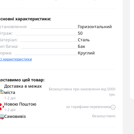
сновні характеристики:
становлення:
Горизонтальний
ітраж:
50
атеріал:
Сталь
ип бачка:
Бак
орма:
Круглий
сі характеристики
оставимо цей товар:
Доставка в межах
Безкоштовна при замовленні від 5000
міста
грн.
1-2 дні
Новою Поштою
за тарифами перевізника
1-2 дні
Самовивіз
безкоштовно