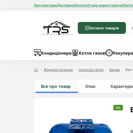
Про магазин
Доставка
Оплата
Угода користувача
Політ
Каталог товарів
Бойлери
Лічильники вод
Запчастини до 
Шланги
Кондиціонери
Котли газові
Рекупера
Водопостачання
Насосна група
Бачки
Бак
Все про товар
Опис
Радіатори алюмі
Характери
Радіатори бімет
Радіатори стале
Хіт