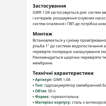
Застосування
GWR 1.04 застосовується для: систем 
і котеджів; розширення існуючих насос
систем опалення і ГВП де потрібна ко
Монтаж
Встановлюється у сухому провітрювано
різьба 1″ до системи водопостачання 
перевірте попереднє налаштування тиск
Рекомендується щорічно перевіряти тис
мембрани.
Технічні характеристики
▪️
Артикул:
GWR 1.04
▪️
Тип:
гідроакумулятор (мембранний б
▪️
Об’єм:
50 л
▪️
Форма:
горизонтальна
▪️
Матеріал корпусу:
сталь з антикоро