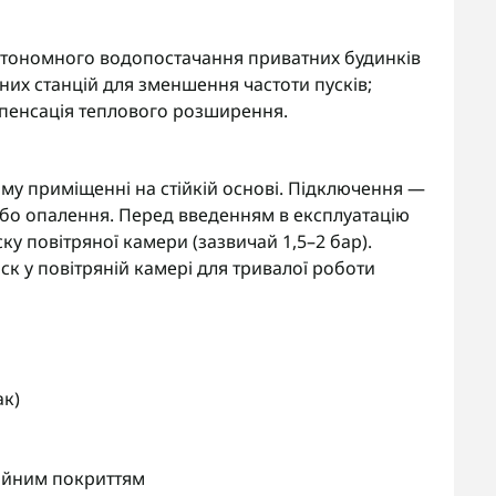
автономного водопостачання приватних будинків
них станцій для зменшення частоти пусків;
мпенсація теплового розширення.
му приміщенні на стійкій основі. Підключення —
або опалення. Перед введенням в експлуатацію
у повітряної камери (зазвичай 1,5–2 бар).
к у повітряній камері для тривалої роботи
ак)
зійним покриттям