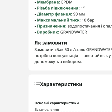
▪️
Мембрана:
EPDM
▪️
Різьба підключення:
1″
▪️
Діаметр фланця:
90 мм
▪️
Максимальний тиск:
10 бар
▪️
Призначення:
водопостачання і опа
▪️
Виробник:
GRANDWATER
Як замовити
Замовити «Бак 50 л /сталь GRANDWATER
потрібна консультація — звертайтесь 
допоможуть з вибором.
Характеристики
Основні характеристики
Встановлення