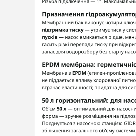
Різьба підключення — 1″. Максимальн
Призначення гідроакумулято
Мембранний бак виконує чотири ключов
підтримка тиску
— утримує тиск у сис
пусків
— насос вмикається рідше, мен
гасить різкі перепади тиску при відкрит
запас для водорозбору без старту насо
EPDM мембрана: герметичніст
Мембрана з
EPDM
(етилен-пропіленови
не піддається впливу хлорованої питної
втрачає еластичності; придатна для си
50 л горизонтальний: для нас
Об’єм
50 л
— оптимальний для насосних 
форма — зручне розміщення на підлозі
Поєднується з насосною станцією GID
збільшення загального об’єму системи