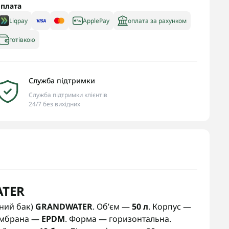
плата
Liqpay
ApplePay
оплата за рахунком
готівкою
Служба підтримки
Служба підтримки клієнтів
24/7 без вихідних
ATER
ний бак)
GRANDWATER
. Об’єм —
50 л
. Корпус —
Мембрана —
EPDM
. Форма — горизонтальна.