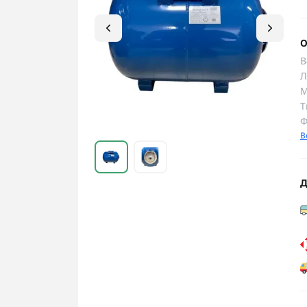
О
В
Л
М
Т
Ф
В
Д