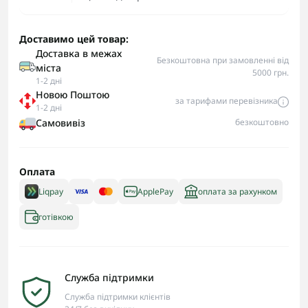
Доставимо цей товар:
Доставка в межах
Безкоштовна при замовленні від
міста
5000 грн.
1-2 дні
Новою Поштою
за тарифами перевізника
1-2 дні
Самовивіз
безкоштовно
Оплата
Liqpay
ApplePay
оплата за рахунком
готівкою
Служба підтримки
Служба підтримки клієнтів