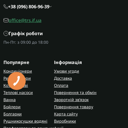
+38 (096) 806-96-39
office@trs.if.ua
Графік роботи
Пн-Пт: з 09:00 до 18:00
Популярне
Інформація
Кондиціонери
Умови угоди
Рекуператори
Доставка
КНОПКА
ЗВ'ЯЗКУ
Котли газові
Оплата
Теплові насоси
Повернення та обмін
Ванна
Зворотній зв’язок
Бойлери
Повернення товару
Болгарки
Карта сайту
Рушникосушки водяні
Виробники