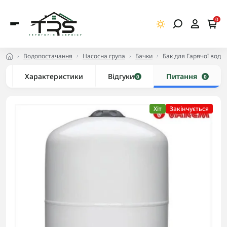
0
Водопостачання
Насосна група
Бачки
Бак для Гарячої води 
Характеристики
Відгуки
Питання
0
0
Хіт
Закінчується