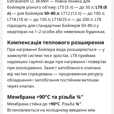
Extravarem LC BFIWH — повна лінійка для
бойлерів різного об'єму: LT5 (5 л) — до 50 л;
LT8 (8
л)
— для бойлерів
50–80 л
; LT12 (12 л) — до 100 л;
LT18 (18 л) — до 150 л; LT18/25 л — до 200 л. LT8
підходить для стандартних бойлерів 50–80 л у
квартирах на 1–2 особи або невеликих будинках.
Компенсація теплового розширення
При нагріванні бойлера вода розширюється — у
замкнутій системі тиск зростає. LT8 приймає
надлишок гарячої води при нагріванні і повертає
при охолодженні. Захист запобіжного клапана
від частих спрацювань — продовження ресурсу
обладнання і запобігання постійним витокам
через клапан.
Мембрана +90°C та різьба ¾″
Мембрана стійка до
+90°C
. Різьба
¾″
.
Встановлюється на холодному введенні між