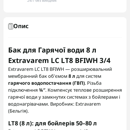
24/7 без вихідних
Опис
Бак для Гарячої води 8 л
Extravarem LC LT8 BFIWH 3/4
Extravarem LC LT8 BFIWH — розширювальний
мембранний бак об'ємом
8 л
для систем
гарячого водопостачання (ГВП)
. Різьба
підключення
¾″
. Компенсує теплове розширення
гарячої води у замкнутих системах з бойлерами і
водонагрівачами. Виробник: Extravarem
(Бельгія).
LT8 (8 л): для бойлерів 50–80 л