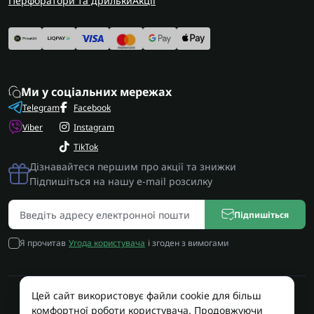
Перфоратори та дрильки
Акції
Ми у соціальних мережах
Telegram
Facebook
Viber
Instagram
TikTok
Дізнавайтеся першим про акції та знижки
Підпишіться на нашу e-mail розсилку
Підпишіться
Я прочитав
Угода користувача
і згоден з вимогами
Цей сайт використовує файли cookie для більш
Працює на OpenCart
комфортної роботи користувача. Продовжуючи