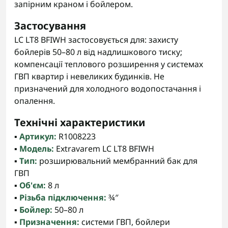
запірним краном і бойлером.
Застосування
LC LT8 BFIWH застосовується для: захисту
бойлерів 50–80 л від надлишкового тиску;
компенсації теплового розширення у системах
ГВП квартир і невеликих будинків. Не
призначений для холодного водопостачання і
опалення.
Технічні характеристики
▪️
Артикул:
R1008223
▪️
Модель:
Extravarem LC LT8 BFIWH
▪️
Тип:
розширювальний мембранний бак для
ГВП
▪️
Об'єм:
8 л
▪️
Різьба підключення:
¾″
▪️
Бойлер:
50–80 л
▪️
Призначення:
системи ГВП, бойлери