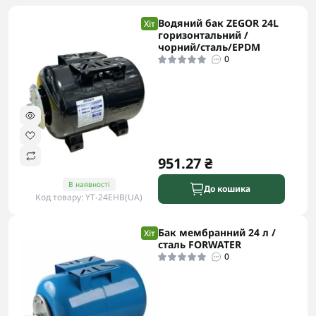
Водяний бак ZEGOR 24L
Хіт
горизонтальний /
чорний/сталь/EPDM
0
951.27 ₴
В наявності
До кошика
Код товару: YT-24EHB(UA)
Бак мембранний 24 л /
Хіт
сталь FORWATER
0