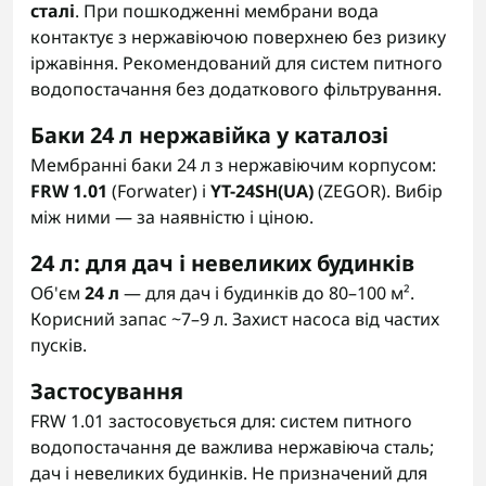
сталі
. При пошкодженні мембрани вода
контактує з нержавіючою поверхнею без ризику
іржавіння. Рекомендований для систем питного
водопостачання без додаткового фільтрування.
Баки 24 л нержавійка у каталозі
Мембранні баки 24 л з нержавіючим корпусом:
FRW 1.01
(Forwater) і
YT-24SH(UA)
(ZEGOR). Вибір
між ними — за наявністю і ціною.
24 л: для дач і невеликих будинків
Об'єм
24 л
— для дач і будинків до 80–100 м².
Корисний запас ~7–9 л. Захист насоса від частих
пусків.
Застосування
FRW 1.01 застосовується для: систем питного
водопостачання де важлива нержавіюча сталь;
дач і невеликих будинків. Не призначений для