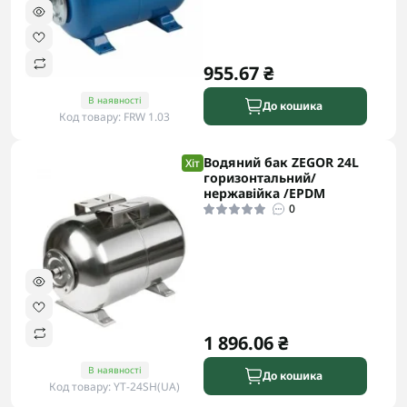
955.67 ₴
В наявності
До кошика
Код товару: FRW 1.03
Водяний бак ZEGOR 24L
Хіт
горизонтальний/
нержавійка /EPDM
0
1 896.06 ₴
В наявності
До кошика
Код товару: YT-24SH(UA)