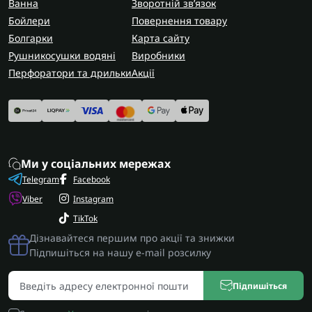
Ванна
Зворотній зв’язок
Бойлери
Повернення товару
Болгарки
Карта сайту
Рушникосушки водяні
Виробники
Перфоратори та дрильки
Акції
Ми у соціальних мережах
Telegram
Facebook
Viber
Instagram
TikTok
Дізнавайтеся першим про акції та знижки
Підпишіться на нашу e-mail розсилку
Підпишіться