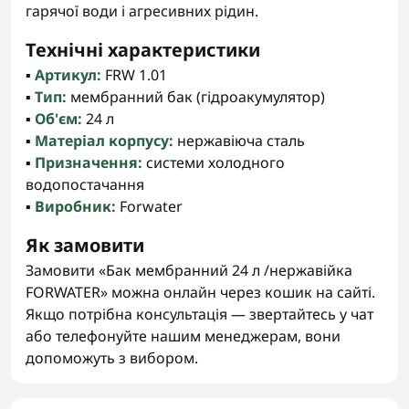
гарячої води і агресивних рідин.
Технічні характеристики
▪️
Артикул:
FRW 1.01
▪️
Тип:
мембранний бак (гідроакумулятор)
▪️
Об'єм:
24 л
▪️
Матеріал корпусу:
нержавіюча сталь
▪️
Призначення:
системи холодного
водопостачання
▪️
Виробник:
Forwater
Як замовити
Замовити «Бак мембранний 24 л /нержавійка
FORWATER» можна онлайн через кошик на сайті.
Якщо потрібна консультація — звертайтесь у чат
або телефонуйте нашим менеджерам, вони
допоможуть з вибором.