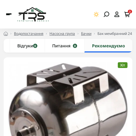
0
Водопостачання
Насосна група
Бачки
Бак мембранний 24 л
и
Відгуки
Питання
Рекомендуємо
0
0
Хіт