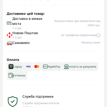
Доставимо цей товар:
Доставка в межах
Безкоштовна при замовленні від
міста
5000 грн.
1-2 дні
Новою Поштою
за тарифами перевізника
1-2 дні
Самовивіз
безкоштовно
Оплата
Liqpay
ApplePay
оплата за рахунком
готівкою
Служба підтримки
Служба підтримки клієнтів