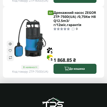
Код товару: ZTP-400D(UA)
Дренажний насос ZEGOR
Хіт
ZTP-750D(UA) /0,75Kw H8
Q12.5m3/
г/12міс.гарантія
0
5
1 868.85 ₴
5
В наявності
До кошика
Код товару: ZTP-750D(UA)