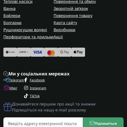
Теплові насоси
Повернення та обмін
Ванна
Зворотній зв’язок
Бойлери
Повернення товару
Болгарки
Карта сайту
Рушникосушки водяні
Виробники
Перфоратори та дрильки
Акції
Ми у соціальних мережах
Telegram
Facebook
Viber
Instagram
TikTok
Дізнавайтеся першим про акції та знижки
Підпишіться на нашу e-mail розсилку
Підпишіться