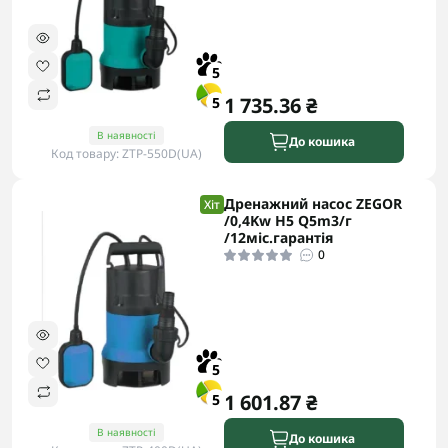
5
1 735.36 ₴
5
В наявності
До кошика
Код товару: ZTP-550D(UA)
Дренажний насос ZEGOR
Хіт
/0,4Kw H5 Q5m3/г
/12міс.гарантія
0
5
1 601.87 ₴
5
В наявності
До кошика