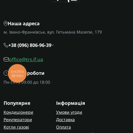
Наша адреса
м. Івано-Франківськ, вул. Гетьмана Мазепи, 179
+38 (096) 806-96-39
office@trs.if.ua
КНОПКА
Графік роботи
ЗВ'ЯЗКУ
Пн-Пт: з 09:00 до 18:00
Популярне
Інформація
Кондиціонери
Умови угоди
Рекуператори
Доставка
Котли газові
Оплата