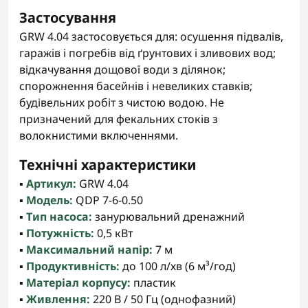
Застосування
GRW 4.04 застосовується для: осушення підвалів,
гаражів і погребів від ґрунтових і зливових вод;
відкачування дощової води з ділянок;
спорожнення басейнів і невеликих ставків;
будівельних робіт з чистою водою. Не
призначений для фекальних стоків з
волокнистими включеннями.
Технічні характеристики
▪️
Артикул:
GRW 4.04
▪️
Модель:
QDP 7-6-0.50
▪️
Тип насоса:
занурювальний дренажний
▪️
Потужність:
0,5 кВт
▪️
Максимальний напір:
7 м
▪️
Продуктивність:
до 100 л/хв (6 м³/год)
▪️
Матеріал корпусу:
пластик
▪️
Живлення:
220 В / 50 Гц (однофазний)