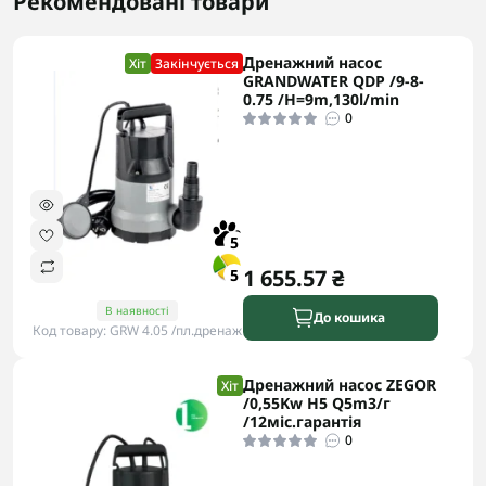
Рекомендовані товари
Дренажний насос
Хіт
Закінчується
GRANDWATER QDP /9-8-
0.75 /H=9m,130l/min
0
5
1 655.57 ₴
5
В наявності
До кошика
Код товару: GRW 4.05 /пл.дренаж
Дренажний насос ZEGOR
Хіт
/0,55Kw H5 Q5m3/г
/12міс.гарантія
0