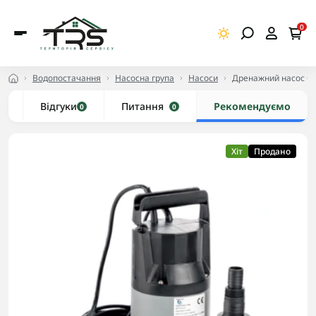
0
Водопостачання
Насосна група
Насоси
Дренажний насос GR
и
Відгуки
Питання
Рекомендуємо
0
0
Хіт
Продано