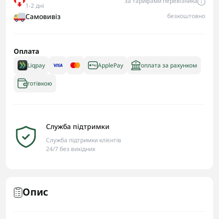
за тарифами перевізника
1-2 дні
Самовивіз
безкоштовно
Оплата
Liqpay
ApplePay
оплата за рахунком
готівкою
Служба підтримки
Служба підтримки клієнтів
24/7 без вихідних
Опис